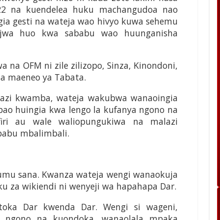
22 na kuendelea huku machangudoa nao
ia gesti na wateja wao hivyo kuwa sehemu
jwa huo kwa sababu wao huunganisha
 na OFM ni zile zilizopo, Sinza, Kinondoni,
na maeneo ya Tabata.
azi kwamba, wateja wakubwa wanaoingia
bao huingia kwa lengo la kufanya ngono na
iri au wale waliopungukiwa na malazi
abu mbalimbali.
igumu sana. Kwanza wateja wengi wanaokuja
siku za wikiendi ni wenyeji wa hapahapa Dar.
toka Dar kwenda Dar. Wengi si wageni,
a ngono na kuondoka, wanaolala mpaka