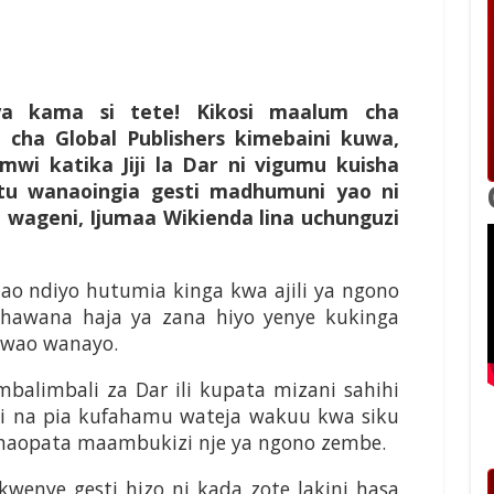
ya kama si tete! Kikosi maalum cha
cha Global Publishers kimebaini kuwa,
i katika Jiji la Dar ni vigumu kuisha
tu wanaoingia gesti madhumuni yao ni
 wageni, Ijumaa Wikienda lina uchunguzi
hao ndiyo hutumia kinga kwa ajili ya ngono
 hawana haja ya zana hiyo yenye kukinga
 wao wanayo.
mbalimbali za Dar ili kupata mizani sahihi
ti na pia kufahamu wateja wakuu kwa siku
aopata maambukizi nje ya ngono zembe.
wenye gesti hizo ni kada zote lakini hasa