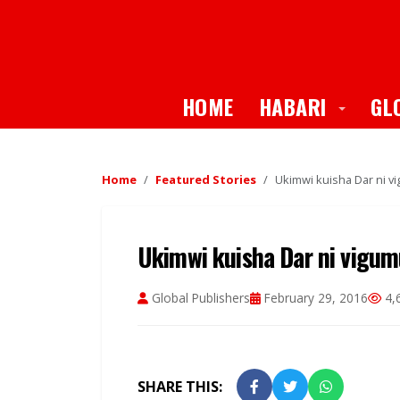
Toggle
HOME
HABARI
GL
Home
Featured Stories
Ukimwi kuisha Dar ni v
Ukimwi kuisha Dar ni vigu
Global Publishers
February 29, 2016
4,
SHARE THIS: