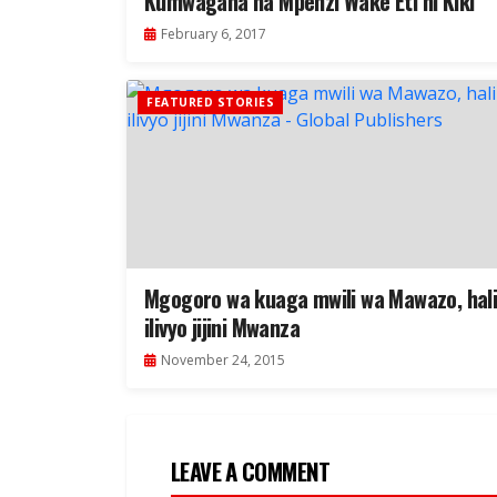
Kumwagana na Mpenzi Wake Eti ni Kiki
February 6, 2017
FEATURED STORIES
Mgogoro wa kuaga mwili wa Mawazo, hal
ilivyo jijini Mwanza
November 24, 2015
LEAVE A COMMENT