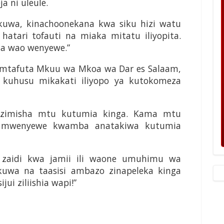
a ni uleule.
uwa, kinachoonekana kwa siku hizi watu
tari tofauti na miaka mitatu iliyopita.
ua wao wenyewe.”
lilimtafuta Mkuu wa Mkoa wa Dar es Salaam,
a kuhusu mikakati iliyopo ya kutokomeza
azimisha mtu kutumia kinga. Kama mtu
ua mwenyewe kwamba anatakiwa kutumia
u zaidi kwa jamii ili waone umuhimu wa
kuwa na taasisi ambazo zinapeleka kinga
ui ziliishia wapi!”