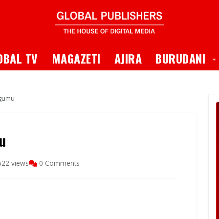
 Dropdown
T
OBAL TV
MAGAZETI
AJIRA
BURUDANI
igumu
mu
622 views
0 Comments