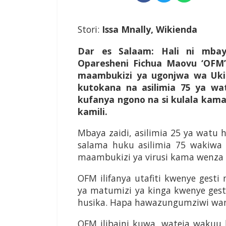
Stori:
Issa Mnally,
Wikienda
Dar es Salaam:
Hali ni mba
Oparesheni Fichua Maovu ‘OFM’ 
maambukizi ya ugonjwa wa Ukimw
kutokana na asilimia 75 ya wa
kufanya ngono na si kulala kama
kamili.
Mbaya zaidi, asilimia 25 ya watu 
salama huku asilimia 75 wakiwa
maambukizi ya virusi kama wenza
OFM ilifanya utafiti kwenye gesti 
ya matumizi ya kinga kwenye ges
husika. Hapa hawazungumziwi wan
OFM ilibaini kuwa, wateja wakuu k