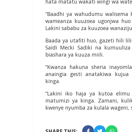
hata matatu wakati wingi wa watej
“Baadhi ya wahudumu walisema k
wameanza kuuzoea ugonjwa huo ha
Lakini sababu za kuuzoea wanazij
Baada ya utafiti huo, gazeti hili 
Saidi Mecki Sadiki na kumuuliz
biashara ya kuuza miili.
“Kwanza hakuna sheria inayoml
anaingia gesti anatakiwa kuj
kinga.
“Lakini iko haja ya kutoa elim
matumizi ya kinga. Zamani, kuli
kwenye nyumba za kulala wageni, sij
SHARE THIS: