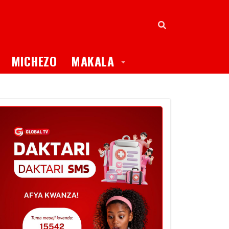
oggle Dropdown
Toggle Dropdown
MICHEZO
MAKALA