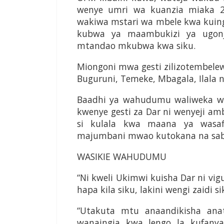
wenye umri wa kuanzia miaka 
wakiwa mstari wa mbele kwa kuing
kubwa ya maambukizi ya ugon
mtandao mkubwa kwa siku.
Miongoni mwa gesti zilizotembelewa
Buguruni, Temeke, Mbagala, Ilala 
Baadhi ya wahudumu waliweka w
kwenye gesti za Dar ni wenyeji am
si kulala kwa maana ya wasaf
majumbani mwao kutokana na sab
WASIKIE WAHUDUMU
“Ni kweli Ukimwi kuisha Dar ni v
hapa kila siku, lakini wengi zaidi 
“Utakuta mtu anaandikisha ana
wanaingia kwa lengo la kufany