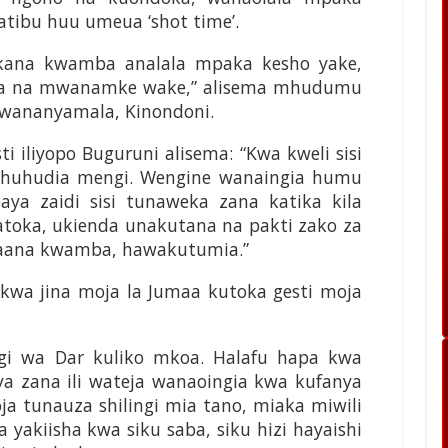
atibu huu umeua ‘shot time’.
 kana kwamba analala mpaka kesho yake,
atoka na mwanamke wake,” alisema mhudumu
Mwananyamala, Kinondoni.
iliyopo Buguruni alisema: “Kwa kweli sisi
ashuhudia mengi. Wengine wanaingia humu
a zaidi sisi tunaweka zana katika kila
toka, ukienda unakutana na pakti zako za
 maana kwamba, hawakutumia.”
kwa jina moja la Jumaa kutoka gesti moja
gi wa Dar kuliko mkoa. Halafu hapa kwa
a zana ili wateja wanaoingia kwa kufanya
a tunauza shilingi mia tano, miaka miwili
 yakiisha kwa siku saba, siku hizi hayaishi