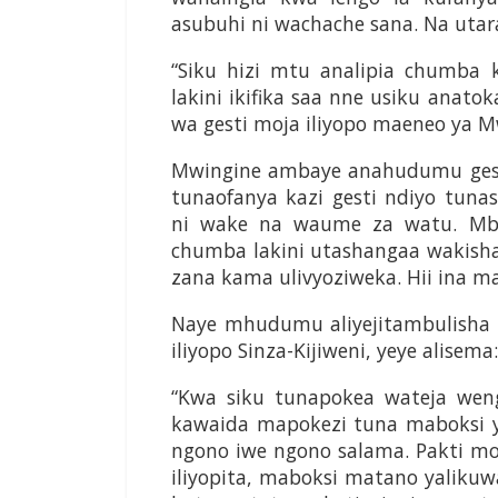
asubuhi ni wachache sana. Na utar
“Siku hizi mtu analipia chumba
lakini ikifika saa nne usiku an
wa gesti moja iliyopo maeneo ya 
Mwingine ambaye anahudumu gesti 
tunaofanya kazi gesti ndiyo tun
ni wake na waume za watu. Mbay
chumba lakini utashangaa wakisha
zana kama ulivyoziweka. Hii ina
Naye mhudumu aliyejitambulisha 
iliyopo Sinza-Kijiweni, yeye alisema:
“Kwa siku tunapokea wateja wen
kawaida mapokezi tuna maboksi y
ngono iwe ngono salama. Pakti moj
iliyopita, maboksi matano yalikuwa