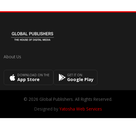
About Us
DOWNLOAD ON THE
GET IT ON
App Store
Google Play
© 2026 Global Publishers. All Rights Reserved.
Designed by
Yatosha Web Services