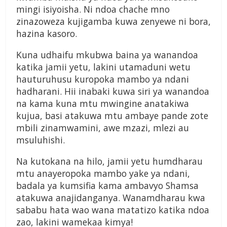
mingi isiyoisha. Ni ndoa chache mno
zinazoweza kujigamba kuwa zenyewe ni bora,
hazina kasoro.
Kuna udhaifu mkubwa baina ya wanandoa
katika jamii yetu, lakini utamaduni wetu
hauturuhusu kuropoka mambo ya ndani
hadharani. Hii inabaki kuwa siri ya wanandoa
na kama kuna mtu mwingine anatakiwa
kujua, basi atakuwa mtu ambaye pande zote
mbili zinamwamini, awe mzazi, mlezi au
msuluhishi.
Na kutokana na hilo, jamii yetu humdharau
mtu anayeropoka mambo yake ya ndani,
badala ya kumsifia kama ambavyo Shamsa
atakuwa anajidanganya. Wanamdharau kwa
sababu hata wao wana matatizo katika ndoa
zao, lakini wamekaa kimya!