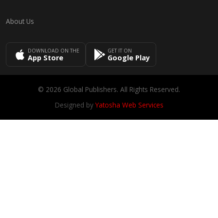
About Us
DOWNLOAD ON THE
GET IT ON
App Store
Google Play
© 2026 Global Publishers. All Rights Reserved.
Designed by
Yatosha Web Services