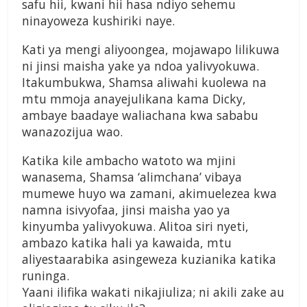
safu hii, kwani hii hasa ndiyo sehemu
ninayoweza kushiriki naye.
Kati ya mengi aliyoongea, mojawapo lilikuwa
ni jinsi maisha yake ya ndoa yalivyokuwa.
Itakumbukwa, Shamsa aliwahi kuolewa na
mtu mmoja anayejulikana kama Dicky,
ambaye baadaye waliachana kwa sababu
wanazozijua wao.
Katika kile ambacho watoto wa mjini
wanasema, Shamsa ‘alimchana’ vibaya
mumewe huyo wa zamani, akimuelezea kwa
namna isivyofaa, jinsi maisha yao ya
kinyumba yalivyokuwa. Alitoa siri nyeti,
ambazo katika hali ya kawaida, mtu
aliyestaarabika asingeweza kuzianika katika
runinga.
Yaani ilifika wakati nikajiuliza; ni akili zake au