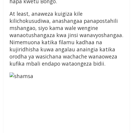
hapa kwetu Bongo.
At least, anaweza kuigiza kile
kilichokusudiwa, anashangaa panapostahili
mshangao, siyo kama wale wengine
wanaotushangaza kwa jinsi wanavyoshangaa.
Nimemuona katika filamu kadhaa na
kujiridhisha kuwa angalau anaingia katika
orodha ya wasichana wachache wanaoweza
kufika mbali endapo wataongeza bidii.