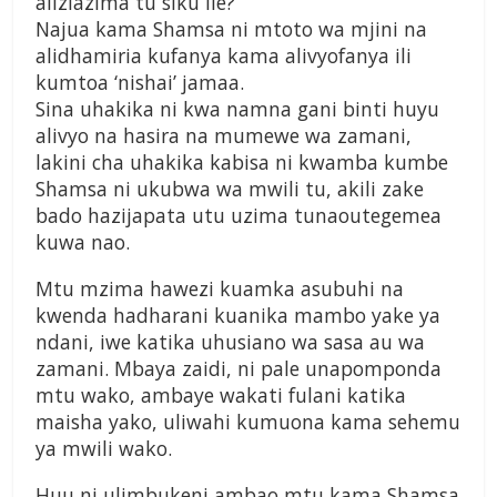
aliziazima tu siku ile?
Najua kama Shamsa ni mtoto wa mjini na
alidhamiria kufanya kama alivyofanya ili
kumtoa ‘nishai’ jamaa.
Sina uhakika ni kwa namna gani binti huyu
alivyo na hasira na mumewe wa zamani,
lakini cha uhakika kabisa ni kwamba kumbe
Shamsa ni ukubwa wa mwili tu, akili zake
bado hazijapata utu uzima tunaoutegemea
kuwa nao.
Mtu mzima hawezi kuamka asubuhi na
kwenda hadharani kuanika mambo yake ya
ndani, iwe katika uhusiano wa sasa au wa
zamani. Mbaya zaidi, ni pale unapomponda
mtu wako, ambaye wakati fulani katika
maisha yako, uliwahi kumuona kama sehemu
ya mwili wako.
Huu ni ulimbukeni ambao mtu kama Shamsa