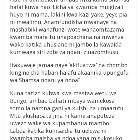
hafai kuwa nao. Licha ya kwamba muigizaji
huyo ni mama, lakini kwa kazi yake, yeye pia
ni mwalimu. Anamfundisha mwanaye na
mashabiki wanafunzi wote wanaomtazama
kwamba mara tu unapoachana na mwenza
wako katika uhusiano ni jambo la kawaida
kumwaga siri zote za ndani zinazomhusu.
Itakuwaje jamaa naye ‘akifuatwa’ na chombo
kingine cha habari halafu akaanika upungufu
wa Shamsa ndani ya ndoa?
Kuna tatizo kubwa kwa mastaa wetu wa
Bongo, ambao bahati mbaya wamekosa
somo la namna gani ya kuishi na umaarufu.
Mtu akishapata jina ni kama anapoteza
uwezo wake wa kupambanua mambo.
Labda katika kumsaidia tu uelewa ni
kwamba maisha ya ndoa yana misukosuko