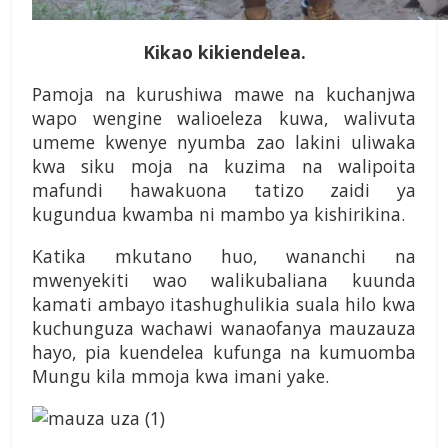
Kikao kikiendelea.
Pamoja na kurushiwa mawe na kuchanjwa
wapo wengine walioeleza kuwa, walivuta
umeme kwenye nyumba zao lakini uliwaka
kwa siku moja na kuzima na walipoita
mafundi hawakuona tatizo zaidi ya
kugundua kwamba ni mambo ya kishirikina.
Katika mkutano huo, wananchi na
mwenyekiti wao walikubaliana kuunda
kamati ambayo itashughulikia suala hilo kwa
kuchunguza wachawi wanaofanya mauzauza
hayo, pia kuendelea kufunga na kumuomba
Mungu kila mmoja kwa imani yake.