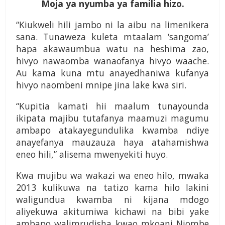
Moja ya nyumba ya familia hizo.
“Kiukweli hili jambo ni la aibu na limenikera
sana. Tunaweza kuleta mtaalam ‘sangoma’
hapa akawaumbua watu na heshima zao,
hivyo nawaomba wanaofanya hivyo waache.
Au kama kuna mtu anayedhaniwa kufanya
hivyo naombeni mnipe jina lake kwa siri.
“Kupitia kamati hii maalum tunayounda
ikipata majibu tutafanya maamuzi magumu
ambapo atakayegundulika kwamba ndiye
anayefanya mauzauza haya atahamishwa
eneo hili,” alisema mwenyekiti huyo.
Kwa mujibu wa wakazi wa eneo hilo, mwaka
2013 kulikuwa na tatizo kama hilo lakini
waligundua kwamba ni kijana mdogo
aliyekuwa akitumiwa kichawi na bibi yake
ambapo walimrudisha kwao mkoani Njombe