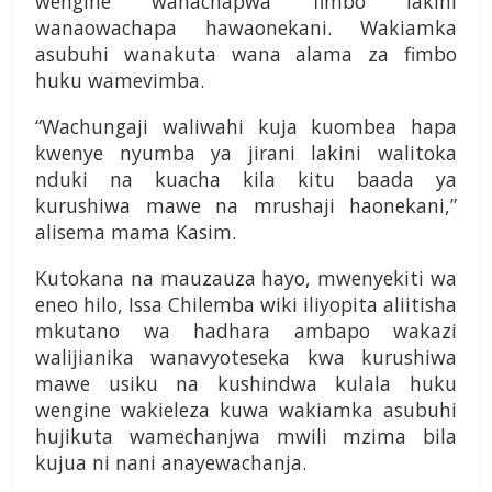
wengine wanachapwa fimbo lakini
wanaowachapa hawaonekani. Wakiamka
asubuhi wanakuta wana alama za fimbo
huku wamevimba.
“Wachungaji waliwahi kuja kuombea hapa
kwenye nyumba ya jirani lakini walitoka
nduki na kuacha kila kitu baada ya
kurushiwa mawe na mrushaji haonekani,”
alisema mama Kasim.
Kutokana na mauzauza hayo, mwenyekiti wa
eneo hilo, Issa Chilemba wiki iliyopita aliitisha
mkutano wa hadhara ambapo wakazi
walijianika wanavyoteseka kwa kurushiwa
mawe usiku na kushindwa kulala huku
wengine wakieleza kuwa wakiamka asubuhi
hujikuta wamechanjwa mwili mzima bila
kujua ni nani anayewachanja.