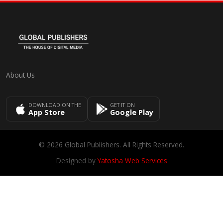
About Us
DOWNLOAD ON THE
GET IT ON
App Store
Google Play
© 2026 Global Publishers. All Rights Reserved.
Designed by
Yatosha Web Services