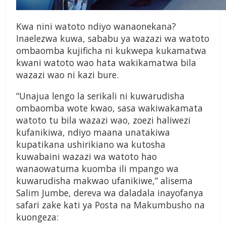
Kwa nini watoto ndiyo wanaonekana?
Inaelezwa kuwa, sababu ya wazazi wa watoto
ombaomba kujificha ni kukwepa kukamatwa
kwani watoto wao hata wakikamatwa bila
wazazi wao ni kazi bure.
“Unajua lengo la serikali ni kuwarudisha
ombaomba wote kwao, sasa wakiwakamata
watoto tu bila wazazi wao, zoezi haliwezi
kufanikiwa, ndiyo maana unatakiwa
kupatikana ushirikiano wa kutosha
kuwabaini wazazi wa watoto hao
wanaowatuma kuomba ili mpango wa
kuwarudisha makwao ufanikiwe,” alisema
Salim Jumbe, dereva wa daladala inayofanya
safari zake kati ya Posta na Makumbusho na
kuongeza: