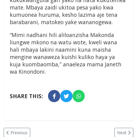
kukukwangulia gari yako na hata kukutemea
mate. Mbaya zaidi ukitoa pesa yako kwa
kumuonea huruma, kesho lazima aje tena
barabarani, matokeo yake wananogewa.
“Mimi nadhani hili aliloanzisha Makonda
liungwe mkono na watu wote, kweli wana
hali mbaya lakini naamini kuna maisha
mengine wanaweza kuishi kuliko haya ya
kuja kuombaomba,” anaeleza mama Janeth
wa Kinondoni.
SHARE THIS:
Previous
Next