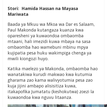
Stori: Hamida Hassan na Mayasa
Mariwata
Baada ya Mkuu wa Mkoa wa Dar es Salaam,
Paul Makonda kutangaza kuanza kwa
oparesheni ya kuwaondoa ombaomba
mtaani, hali imezidi kuwa mbaya na sasa
ombaomba hao wamebuni mbinu mpya
kujipatia pesa huku wakimpiga chenga ya
mwili kiongozi huyo.
Katika maelezo ya Makonda, ombaomba hao
wanatakiwa kurudi makwao kwa kutumia
gharama zao kama walivyotumia pesa zao
kuja jijini ambapo alisisitiza kuwa,
itakapofika Jumatatu (keshokutwa) zoezi la
kuwaondoa kwa nguvu litaanza.