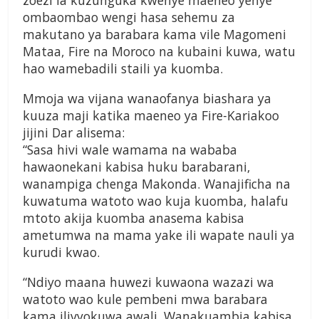
zoezi la kuzunguka kwenye maeneo yenye
ombaombao wengi hasa sehemu za
makutano ya barabara kama vile Magomeni
Mataa, Fire na Moroco na kubaini kuwa, watu
hao wamebadili staili ya kuomba.
Mmoja wa vijana wanaofanya biashara ya
kuuza maji katika maeneo ya Fire-Kariakoo
jijini Dar alisema:
“Sasa hivi wale wamama na wababa
hawaonekani kabisa huku barabarani,
wanampiga chenga Makonda. Wanajificha na
kuwatuma watoto wao kuja kuomba, halafu
mtoto akija kuomba anasema kabisa
ametumwa na mama yake ili wapate nauli ya
kurudi kwao.
“Ndiyo maana huwezi kuwaona wazazi wa
watoto wao kule pembeni mwa barabara
kama ilivyokuwa awali. Wanakuambia kabisa