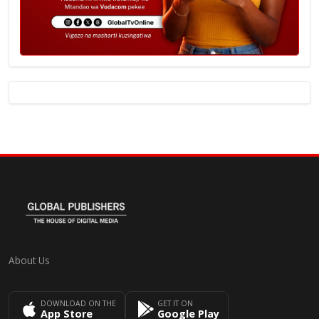
About Us
DOWNLOAD ON THE
GET IT ON
App Store
Google Play