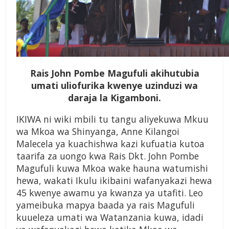
Rais John Pombe Magufuli akihutubia
umati uliofurika kwenye uzinduzi wa
daraja la Kigamboni.
IKIWA ni wiki mbili tu tangu aliyekuwa Mkuu
wa Mkoa wa Shinyanga, Anne Kilangoi
Malecela ya kuachishwa kazi kufuatia kutoa
taarifa za uongo kwa Rais Dkt. John Pombe
Magufuli kuwa Mkoa wake hauna watumishi
hewa, wakati Ikulu ikibaini wafanyakazi hewa
45 kwenye awamu ya kwanza ya utafiti. Leo
yameibuka mapya baada ya rais Magufuli
kuueleza umati wa Watanzania kuwa, idadi