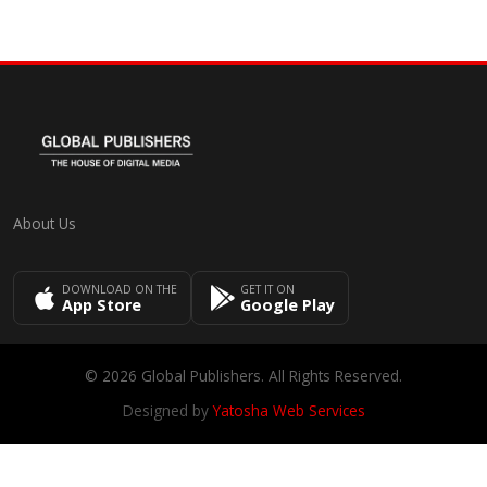
About Us
DOWNLOAD ON THE
GET IT ON
App Store
Google Play
© 2026 Global Publishers. All Rights Reserved.
Designed by
Yatosha Web Services