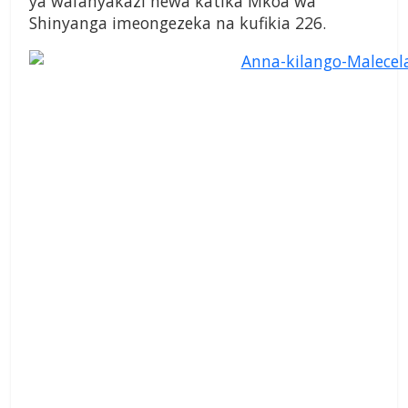
ya wafanyakazi hewa katika Mkoa wa
Shinyanga imeongezeka na kufikia 226.