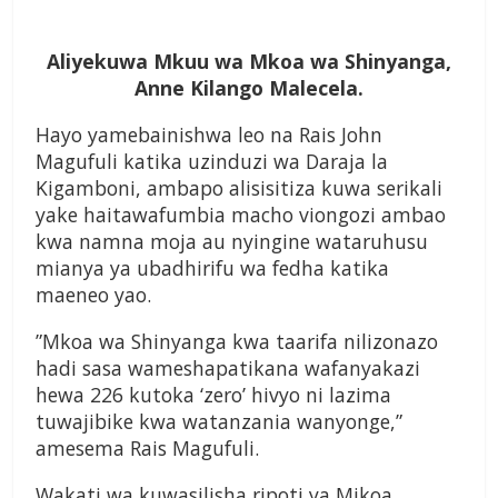
Aliyekuwa Mkuu wa Mkoa wa Shinyanga,
Anne Kilango Malecela.
Hayo yamebainishwa leo na Rais John
Magufuli katika uzinduzi wa Daraja la
Kigamboni, ambapo alisisitiza kuwa serikali
yake haitawafumbia macho viongozi ambao
kwa namna moja au nyingine wataruhusu
mianya ya ubadhirifu wa fedha katika
maeneo yao.
”Mkoa wa Shinyanga kwa taarifa nilizonazo
hadi sasa wameshapatikana wafanyakazi
hewa 226 kutoka ‘zero’ hivyo ni lazima
tuwajibike kwa watanzania wanyonge,”
amesema Rais Magufuli.
Wakati wa kuwasilisha ripoti ya Mikoa