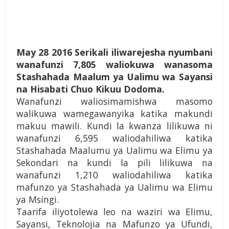
May 28 2016 Serikali iliwarejesha nyumbani
wanafunzi 7,805 waliokuwa wanasoma
Stashahada Maalum ya Ualimu wa Sayansi
na Hisabati Chuo Kikuu Dodoma.
Wanafunzi waliosimamishwa masomo
walikuwa wamegawanyika katika makundi
makuu mawili. Kundi la kwanza lilikuwa ni
wanafunzi 6,595 waliodahiliwa katika
Stashahada Maalumu ya Ualimu wa Elimu ya
Sekondari na kundi la pili lilikuwa na
wanafunzi 1,210 waliodahiliwa katika
mafunzo ya Stashahada ya Ualimu wa Elimu
ya Msingi.
Taarifa iliyotolewa leo na waziri wa
Elimu,
Sayansi, Teknolojia na Mafunzo ya Ufundi,