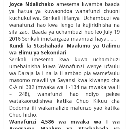
Joyce Ndalichako
amesema kwamba baada
ya hatua ya kuwaondoa wanafunzi chuoni
kuchukuliwa, Serikali ilifanya Uchambuzi wa
wanafunzi hao kwa lengo la kujiridhisha na
sifa zao. Baada ya uchambuzi huo leo July 19
2016 Serikali imetangaza maamuzi haya…….
Kundi la Stashahada Maalumu ya Ualimu
wa Elimu ya Sekondari
Serikali imesema kwa kuwa uchambuzi
umebainisha kuwa Wanafunzi wenye ufaulu
wa Daraja la I na la II ambao pia wamefaulu
masomo mawili ya Sayansi kwa kiwango cha
C-A ni 382 (mwaka wa I -134 na mwaka wa II
– 248), wanafunzi hao ndiyo pekee
watakaorudishwa katika Chuo Kikuu cha
Dodoma ili wakamalizie mafunzo yao katika
Chuo hicho.
Wanafunzi 4,586 wa mwaka wa I wa
Programu Maalum ya Stashahada ya