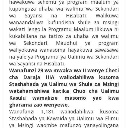
hawakuwa sehemu ya program maalum ya
kupunguza uhaba wa walimu wa Sekondari
wa Sayansi na Hisabati. Walikuwa
wanaandaliwa kufundisha shule za msingi
wakati lengo la Programu Maalum ilikuwa ni
kukabiliana na tatizo za uhaba wa walimu
wa Sekondari. Maudhui ya program
waliyokuwa wanasoma hayakuwa sawasawa
na yale ya Programu ya Ualimu wa Sekondari
wa Sayansi na Hisabati.
Wanafunzi 29 wa mwaka wa II wenye Cheti
cha Daraja IIIA waliodahiliwa kusoma
Stashahada ya Ualimu wa Shule za Msingi
watahamishiwa katika Chuo cha Ualimu
Kasulu wamalizie masomo yao kwa
gharama zao wenyewe.
Wanafunzi 1,181 waliodahiliwa kusoma
Stashahada ya Kawaida ya Ualimu wa Elimu
ya Msingi waombe mafunzo yanayolingana