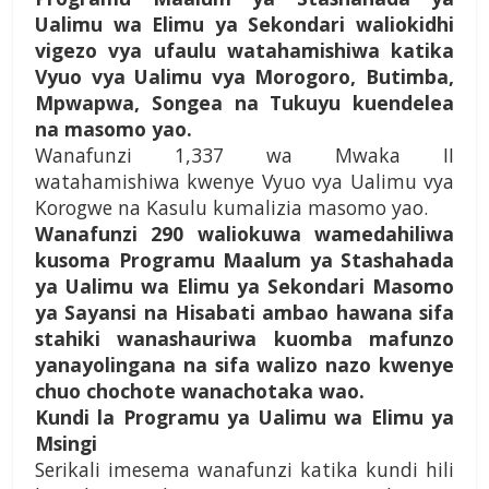
Ualimu wa Elimu ya Sekondari waliokidhi
vigezo vya ufaulu watahamishiwa katika
Vyuo vya Ualimu vya Morogoro, Butimba,
Mpwapwa, Songea na Tukuyu kuendelea
na masomo yao.
Wanafunzi 1,337 wa Mwaka II
watahamishiwa kwenye Vyuo vya Ualimu vya
Korogwe na Kasulu kumalizia masomo yao.
Wanafunzi 290 waliokuwa wamedahiliwa
kusoma Programu Maalum ya Stashahada
ya Ualimu wa Elimu ya Sekondari Masomo
ya Sayansi na Hisabati ambao hawana sifa
stahiki wanashauriwa kuomba mafunzo
yanayolingana na sifa walizo nazo kwenye
chuo chochote wanachotaka wao.
Kundi la Programu ya Ualimu wa Elimu ya
Msingi
Serikali imesema wanafunzi katika kundi hili