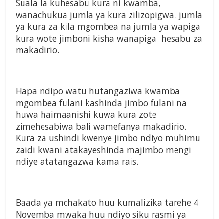
Suala la kuhesabu kura ni kwamba,
wanachukua jumla ya kura zilizopigwa, jumla
ya kura za kila mgombea na jumla ya wapiga
kura wote jimboni kisha wanapiga hesabu za
makadirio.
Hapa ndipo watu hutangaziwa kwamba
mgombea fulani kashinda jimbo fulani na
huwa haimaanishi kuwa kura zote
zimehesabiwa bali wamefanya makadirio.
Kura za ushindi kwenye jimbo ndiyo muhimu
zaidi kwani atakayeshinda majimbo mengi
ndiye atatangazwa kama rais.
Baada ya mchakato huu kumalizika tarehe 4
Novemba mwaka huu ndiyo siku rasmi ya