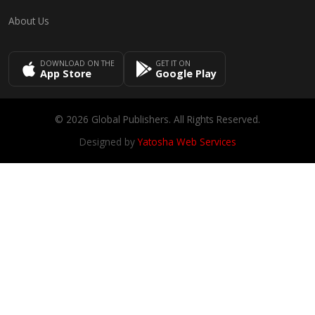
About Us
DOWNLOAD ON THE
GET IT ON
App Store
Google Play
© 2026 Global Publishers. All Rights Reserved.
Designed by
Yatosha Web Services