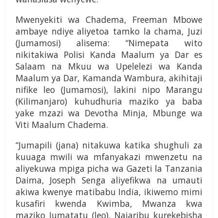
Mwenyekiti wa Chadema, Freeman Mbowe
ambaye ndiye aliyetoa tamko la chama, Juzi
(Jumamosi) alisema: “Nimepata wito
nikitakiwa Polisi Kanda Maalum ya Dar es
Salaam na Mkuu wa Upelelezi wa Kanda
Maalum ya Dar, Kamanda Wambura, akihitaji
nifike leo (Jumamosi), lakini nipo Marangu
(Kilimanjaro) kuhudhuria maziko ya baba
yake mzazi wa Devotha Minja, Mbunge wa
Viti Maalum Chadema.
“Jumapili (jana) nitakuwa katika shughuli za
kuuaga mwili wa mfanyakazi mwenzetu na
aliyekuwa mpiga picha wa Gazeti la Tanzania
Daima, Joseph Senga aliyefikwa na umauti
akiwa kwenye matibabu India, ikiwemo mimi
kusafiri kwenda Kwimba, Mwanza kwa
maziko Jumatatu (leo). Najaribu kurekebisha