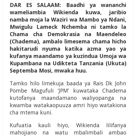
DAR ES SALAAM: Baadhi ya wananchi
wameliambia Wikienda kuwa, jaribio
namba moja la Waziri wa Mambo ya Ndani,
Mwigulu Lameck Nchemba ni tamko la
Chama cha Demokrasia na Maendeleo
(Chadema), ambalo limesema chama hicho
hakitarudi nyuma katika azma yao ya
kufanya maandamo ya kuzindua Umoja wa
Kupambana na Udikteta Tanzania (Ukuta)
Septemba Mosi, mwaka huu.
Tamko hilo limekuja baada ya Rais Dk John
Pombe Magufuli ‘JPM’ kuwataka Chadema
kutofanya maandamano waliyopanga na
kwamba watakaopuuza amri hiyo watakiona
cha mtema kuni.
Kufuatia kauli hiyo, Wikienda lilifanya
mahojiano na watu mbalimbali ambao