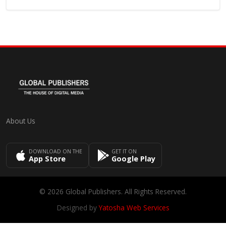
About Us
DOWNLOAD ON THE
GET IT ON
App Store
Google Play
© 2026 Global Publishers. All Rights Reserved.
Designed by
Yatosha Web Services