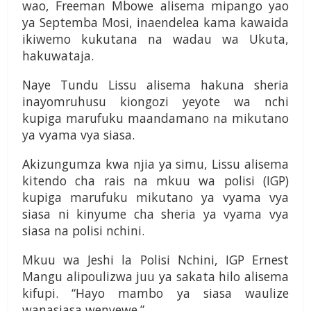
wao, Freeman Mbowe alisema mipango yao
ya Septemba Mosi, inaendelea kama kawaida
ikiwemo kukutana na wadau wa Ukuta,
hakuwataja.
Naye Tundu Lissu alisema hakuna sheria
inayomruhusu kiongozi yeyote wa nchi
kupiga marufuku maandamano na mikutano
ya vyama vya siasa.
Akizungumza kwa njia ya simu, Lissu alisema
kitendo cha rais na mkuu wa polisi (IGP)
kupiga marufuku mikutano ya vyama vya
siasa ni kinyume cha sheria ya vyama vya
siasa na polisi nchini.
Mkuu wa Jeshi la Polisi Nchini, IGP Ernest
Mangu alipoulizwa juu ya sakata hilo alisema
kifupi. “Hayo mambo ya siasa waulize
wanasiasa wenyewe.”