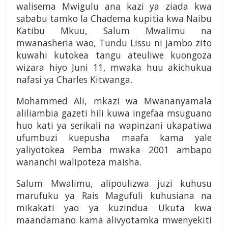
walisema Mwigulu ana kazi ya ziada kwa
sababu tamko la Chadema kupitia kwa Naibu
Katibu Mkuu, Salum Mwalimu na
mwanasheria wao, Tundu Lissu ni jambo zito
kuwahi kutokea tangu ateuliwe kuongoza
wizara hiyo Juni 11, mwaka huu akichukua
nafasi ya Charles Kitwanga.
Mohammed Ali, mkazi wa Mwananyamala
aliliambia gazeti hili kuwa ingefaa msuguano
huo kati ya serikali na wapinzani ukapatiwa
ufumbuzi kuepusha maafa kama yale
yaliyotokea Pemba mwaka 2001 ambapo
wananchi walipoteza maisha.
Salum Mwalimu, alipoulizwa juzi kuhusu
marufuku ya Rais Magufuli kuhusiana na
mikakati yao ya kuzindua Ukuta kwa
maandamano kama alivyotamka mwenyekiti