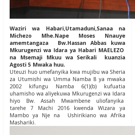
Waziri wa Habari,Utamaduni,Sanaa na
Michezo Mhe.Nape Moses Nnauye
amemtangaza Bw.Hassan Abbas kuwa
Mkurugenzi wa Idara ya Habari MAELEZO
na Msemaji Mkuu wa Serikali kuanzia
Agosti 5 Mwaka huu.
Uteuzi huo umefanyika kwa mujibu wa Sheria
za Utumishi wa Umma Namba 8 ya mwaka
2002 kifungu Namba 6(1)(b) kufuatia
uhamisho wa aliyekuwa Mkurugenzi wa Idara
hiyo Bw. Assah Mwambene uliofanyika
tarehe 7 Machi 2016 kwenda Wizara ya
Mambo ya Nje na Ushirikiano wa Afrika
Mashariki.