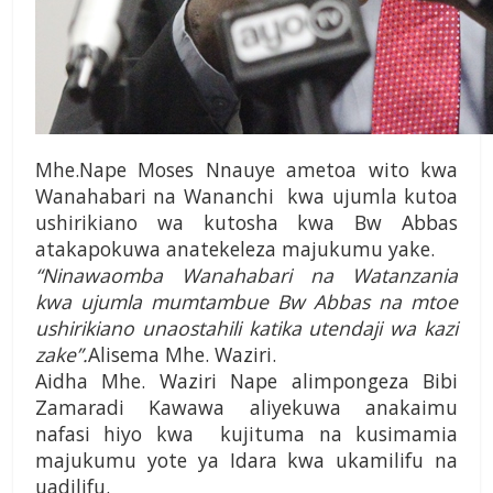
Mhe.Nape Moses Nnauye ametoa wito kwa
Wanahabari na Wananchi kwa ujumla kutoa
ushirikiano wa kutosha kwa Bw Abbas
atakapokuwa anatekeleza majukumu yake.
“Ninawaomba Wanahabari na Watanzania
kwa ujumla mumtambue Bw Abbas na mtoe
ushirikiano unaostahili katika utendaji wa kazi
zake”.
Alisema Mhe. Waziri.
Aidha Mhe. Waziri Nape alimpongeza Bibi
Zamaradi Kawawa aliyekuwa anakaimu
nafasi hiyo kwa kujituma na kusimamia
majukumu yote ya Idara kwa ukamilifu na
uadilifu.