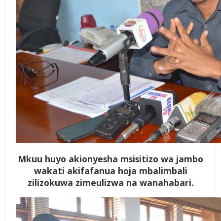
Mkuu huyo akionyesha msisitizo wa jambo
wakati akifafanua hoja mbalimbali
zilizokuwa zimeulizwa na wanahabari.