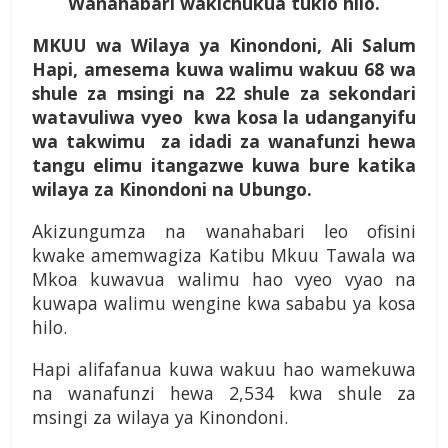
Wanahabari wakichukua tukio hilo.
MKUU wa Wilaya ya Kinondoni, Ali Salum
Hapi, amesema kuwa walimu wakuu 68 wa
shule za msingi na 22 shule za sekondari
watavuliwa vyeo kwa kosa la udanganyifu
wa takwimu za idadi za wanafunzi hewa
tangu elimu itangazwe kuwa bure katika
wilaya za Kinondoni na Ubungo.
Akizungumza na wanahabari leo ofisini
kwake amemwagiza Katibu Mkuu Tawala wa
Mkoa kuwavua walimu hao vyeo vyao na
kuwapa walimu wengine kwa sababu ya kosa
hilo.
Hapi alifafanua kuwa wakuu hao wamekuwa
na wanafunzi hewa 2,534 kwa shule za
msingi za wilaya ya Kinondoni.