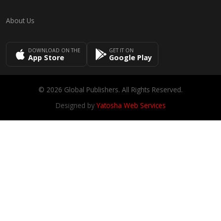
About Us
DOWNLOAD ON THE
GET IT ON
App Store
Google Play
© 2026 Global Publishers. All Rights Reserved.
Designed by
Yatosha Web Services