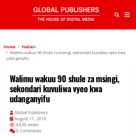
Home
Habari
Walimu wakuu 90 shule za msingi, sekondari kuvuliwa vyeo kwa
udanganyifu
Walimu wakuu 90 shule za msingi,
sekondari kuvuliwa vyeo kwa
udanganyifu
Global Publishers
August 17, 2016
4,630 views
0 Comments