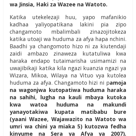
wa Jinsia, Haki za Wazee na Watoto.
Katika utekelezaji huu, yapo mafanikio
kadhaa yaliyopatikana lakini pia zipo
changamoto mbalimbali zinazojitokeza
katika utoaji wa huduma za afya hapa nchini.
Baadhi ya changomoto hizo ni za kiutendaji
zaidi ambazo zinaweza kutatuliwa kwa
haraka endapo tutaimarisha usimamizi na
uwajibikaji katika kila ngazi kuanzia ngazi ya
Wizara, Mikoa, Wilaya na Vituo vya kutolea
huduma za afya. Changamoto hizi ni p
amoja
na wagonjwa kutopatiwa huduma haraka
na sahihi, lugha na kauli mbaya kutoka
kwa watoa huduma na makundi
yanayotakiwa kupata matibabu bure
(yaani Wazee, Wajawazito na Watoto wa
umri wa chini ya miaka 5) kutozwa fedha
kinyume na Sera ya Afya ya 2007).