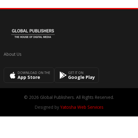
About Us
DOWNLOAD ON THE
GET IT ON
App Store
Google Play
© 2026 Global Publishers. All Rights Reserved.
Designed by
Yatosha Web Services