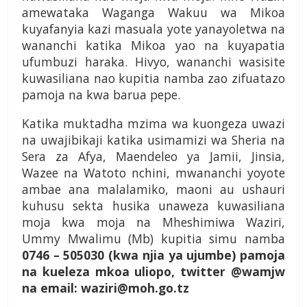
amewataka Waganga Wakuu wa Mikoa
kuyafanyia kazi masuala yote yanayoletwa na
wananchi katika Mikoa yao na kuyapatia
ufumbuzi haraka. Hivyo, wananchi wasisite
kuwasiliana nao kupitia namba zao zifuatazo
pamoja na kwa barua pepe.
Katika muktadha mzima wa kuongeza uwazi
na uwajibikaji katika usimamizi wa Sheria na
Sera za Afya, Maendeleo ya Jamii, Jinsia,
Wazee na Watoto nchini, mwananchi yoyote
ambae ana malalamiko, maoni au ushauri
kuhusu sekta husika unaweza kuwasiliana
moja kwa moja na Mheshimiwa Waziri,
Ummy Mwalimu (Mb) kupitia simu namba
0746 – 505030 (kwa njia ya ujumbe) pamoja
na kueleza mkoa uliopo, twitter @wamjw
na email:
waziri@moh.go.tz