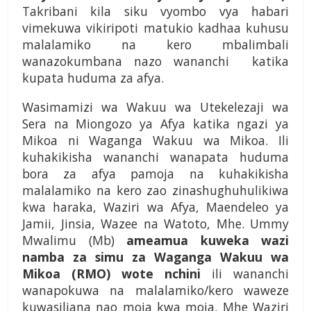
Takribani kila siku vyombo vya habari
vimekuwa vikiripoti matukio kadhaa kuhusu
malalamiko na kero mbalimbali
wanazokumbana nazo wananchi katika
kupata huduma za afya.
Wasimamizi wa Wakuu wa Utekelezaji wa
Sera na Miongozo ya Afya katika ngazi ya
Mikoa ni Waganga Wakuu wa Mikoa. Ili
kuhakikisha wananchi wanapata huduma
bora za afya pamoja na kuhakikisha
malalamiko na kero zao zinashughuhulikiwa
kwa haraka, Waziri wa Afya, Maendeleo ya
Jamii, Jinsia, Wazee na Watoto, Mhe. Ummy
Mwalimu (Mb)
ameamua kuweka wazi
namba za simu za Waganga Wakuu wa
Mikoa (RMO) wote nchini
ili wananchi
wanapokuwa na malalamiko/kero waweze
kuwasiliana nao moja kwa moja. Mhe Waziri