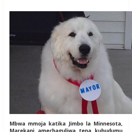
Mbwa mmoja katika Jimbo la Minnesota,
Marekani amechaguliwa tena kuhudumu