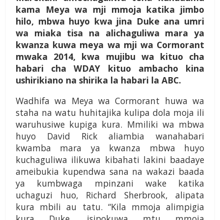
kama Meya wa mji mmoja katika jimbo
hilo, mbwa huyo kwa jina Duke ana umri
wa miaka tisa na alichaguliwa mara ya
kwanza kuwa meya wa mji wa Cormorant
mwaka 2014, kwa mujibu wa kituo cha
habari cha WDAY kituo ambacho kina
ushirikiano na shirika la habari la ABC.
Wadhifa wa Meya wa Cormorant huwa wa
staha na watu huhitajika kulipa dola moja ili
waruhusiwe kupiga kura. Mmiliki wa mbwa
huyo David Rick aliambia wanahabari
kwamba mara ya kwanza mbwa huyo
kuchaguliwa ilikuwa kibahati lakini baadaye
ameibukia kupendwa sana na wakazi baada
ya kumbwaga mpinzani wake katika
uchaguzi huo, Richard Sherbrook, alipata
kura mbili au tatu. “Kila mmoja alimpigia
kura Duke, isipokuwa mtu mmoja