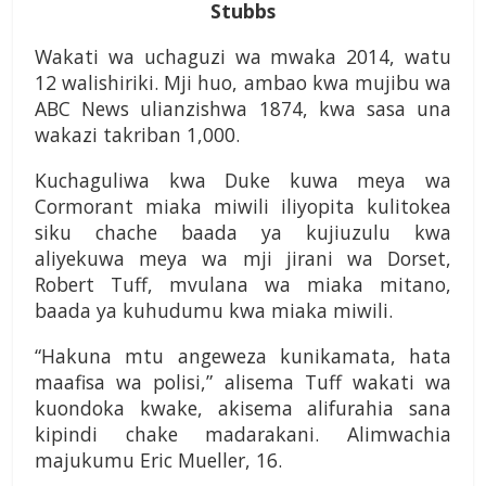
Stubbs
Wakati wa uchaguzi wa mwaka 2014, watu
12 walishiriki. Mji huo, ambao kwa mujibu wa
ABC News ulianzishwa 1874, kwa sasa una
wakazi takriban 1,000.
Kuchaguliwa kwa Duke kuwa meya wa
Cormorant miaka miwili iliyopita kulitokea
siku chache baada ya kujiuzulu kwa
aliyekuwa meya wa mji jirani wa Dorset,
Robert Tuff, mvulana wa miaka mitano,
baada ya kuhudumu kwa miaka miwili.
“Hakuna mtu angeweza kunikamata, hata
maafisa wa polisi,” alisema Tuff wakati wa
kuondoka kwake, akisema alifurahia sana
kipindi chake madarakani. Alimwachia
majukumu Eric Mueller, 16.