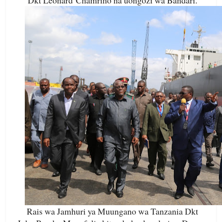
Dkt Leonard Chamriho na uongozi wa Bandari.
Rais wa Jamhuri ya Muungano wa Tanzania Dkt