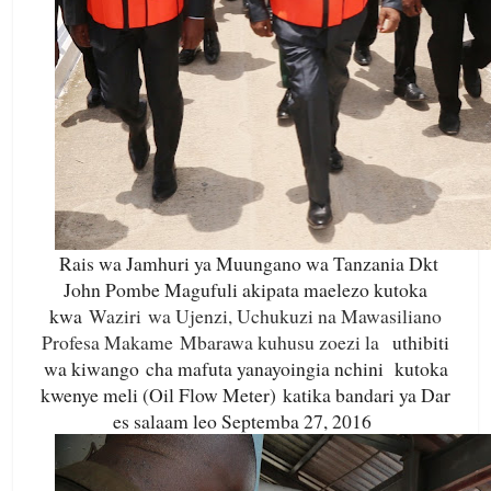
Rais wa Jamhuri ya Muungano wa Tanzania Dkt
John Pombe Magufuli akipata maelezo kutoka
kwa
Waziri wa Ujenzi, Uchukuzi na Mawasiliano
Profesa Makame Mbarawa kuhusu zoezi la
uthibiti
wa kiwango cha mafuta yanayoingia nchini kutoka
kwenye meli (Oil Flow Meter) katika bandari ya Dar
es salaam leo Septemba 27, 2016