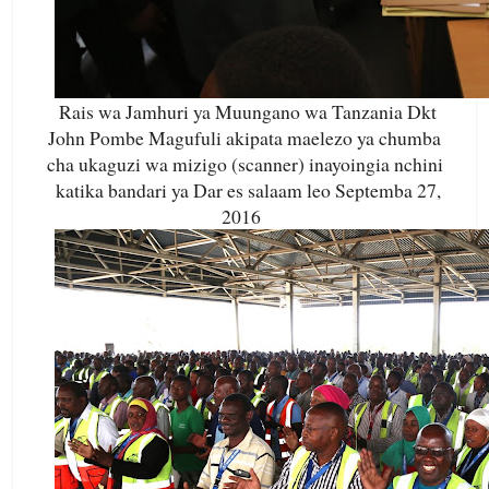
Rais wa Jamhuri ya Muungano wa Tanzania Dkt
John Pombe Magufuli akipata maelezo ya chumba
cha ukaguzi wa mizigo (scanner) inayoingia nchini
katika bandari ya Dar es salaam leo Septemba 27,
2016