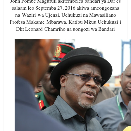
John Pombe Magufuli akitembelea bandari ya Dar es
salaam leo Septemba 27, 2016 akiwa ameongozana
na Waziri wa Ujenzi, Uchukuzi na Mawasiliano
Profesa Makame Mbarawa, Katibu Mkuu Uchukuzi i
Dkt Leonard Chamriho na uongozi wa Bandari