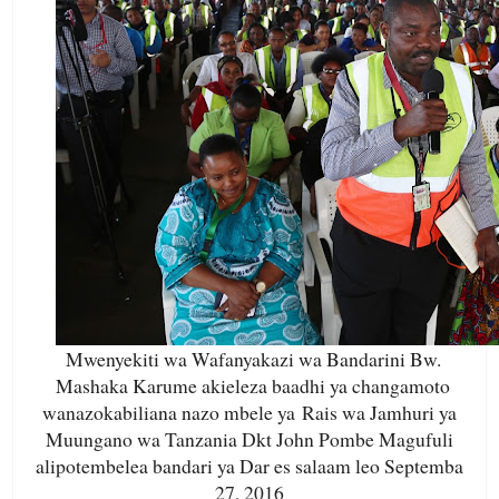
Mwenyekiti wa Wafanyakazi wa Bandarini Bw.
Mashaka Karume akieleza baadhi ya changamoto
wanazokabiliana nazo mbele ya Rais wa Jamhuri ya
Muungano wa Tanzania Dkt John Pombe Magufuli
alipotembelea bandari ya Dar es salaam leo Septemba
27, 2016