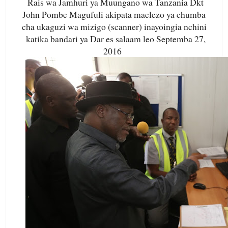
Rais wa Jamhuri ya Muungano wa Tanzania Dkt
John Pombe Magufuli akipata maelezo ya chumba
cha ukaguzi wa mizigo (scanner) inayoingia nchini
katika bandari ya Dar es salaam leo Septemba 27,
2016