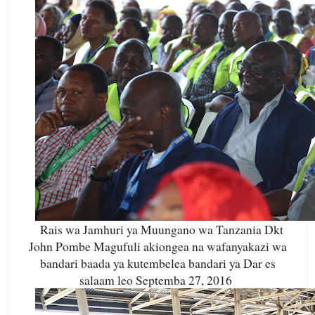
Rais wa Jamhuri ya Muungano wa Tanzania Dkt
John Pombe Magufuli akiongea na wafanyakazi wa
bandari baada ya kutembelea bandari ya Dar es
salaam leo Septemba 27, 2016