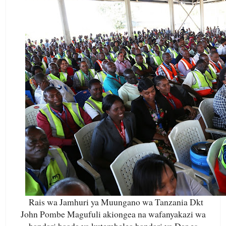
Rais wa Jamhuri ya Muungano wa Tanzania Dkt
John Pombe Magufuli akiongea na wafanyakazi wa