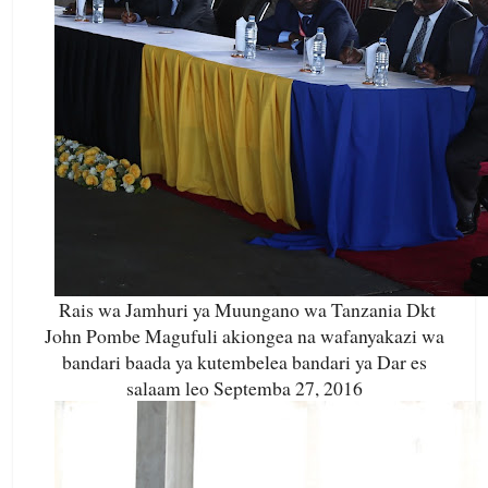
Rais wa Jamhuri ya Muungano wa Tanzania Dkt
John Pombe Magufuli akiongea na wafanyakazi wa
bandari baada ya kutembelea bandari ya Dar es
salaam leo Septemba 27, 2016