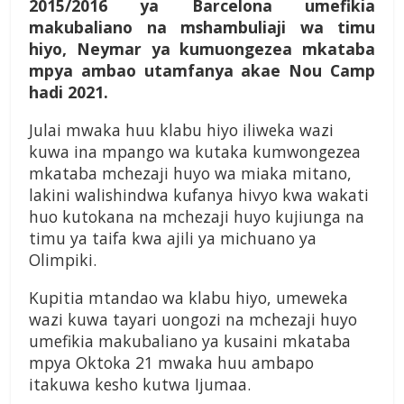
2015/2016 ya Barcelona umefikia
makubaliano na mshambuliaji wa timu
hiyo, Neymar ya kumuongezea mkataba
mpya ambao utamfanya akae Nou Camp
hadi 2021.
Julai mwaka huu klabu hiyo iliweka wazi
kuwa ina mpango wa kutaka kumwongezea
mkataba mchezaji huyo wa miaka mitano,
lakini walishindwa kufanya hivyo kwa wakati
huo kutokana na mchezaji huyo kujiunga na
timu ya taifa kwa ajili ya michuano ya
Olimpiki.
Kupitia mtandao wa klabu hiyo, umeweka
wazi kuwa tayari uongozi na mchezaji huyo
umefikia makubaliano ya kusaini mkataba
mpya Oktoka 21 mwaka huu ambapo
itakuwa kesho kutwa Ijumaa.