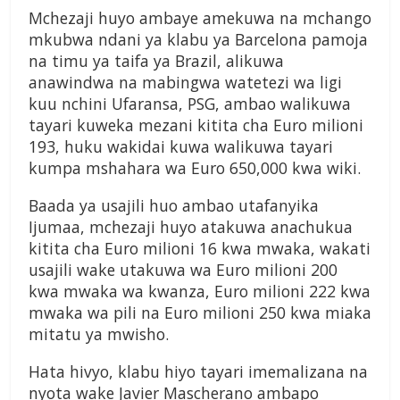
Mchezaji huyo ambaye amekuwa na mchango
mkubwa ndani ya klabu ya Barcelona pamoja
na timu ya taifa ya Brazil, alikuwa
anawindwa na mabingwa watetezi wa ligi
kuu nchini Ufaransa, PSG, ambao walikuwa
tayari kuweka mezani kitita cha Euro milioni
193, huku wakidai kuwa walikuwa tayari
kumpa mshahara wa Euro 650,000 kwa wiki.
Baada ya usajili huo ambao utafanyika
Ijumaa, mchezaji huyo atakuwa anachukua
kitita cha Euro milioni 16 kwa mwaka, wakati
usajili wake utakuwa wa Euro milioni 200
kwa mwaka wa kwanza, Euro milioni 222 kwa
mwaka wa pili na Euro milioni 250 kwa miaka
mitatu ya mwisho.
Hata hivyo, klabu hiyo tayari imemalizana na
nyota wake Javier Mascherano ambapo