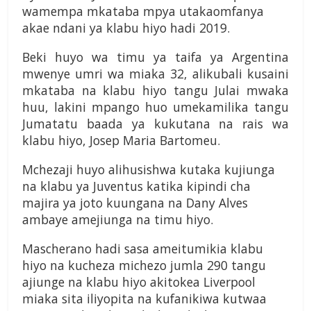
wamempa mkataba mpya utakaomfanya
akae ndani ya klabu hiyo hadi 2019.
Beki huyo wa timu ya taifa ya Argentina
mwenye umri wa miaka 32, alikubali kusaini
mkataba na klabu hiyo tangu Julai mwaka
huu, lakini mpango huo umekamilika tangu
Jumatatu baada ya kukutana na rais wa
klabu hiyo, Josep Maria Bartomeu.
Mchezaji huyo alihusishwa kutaka kujiunga
na klabu ya Juventus katika kipindi cha
majira ya joto kuungana na Dany Alves
ambaye amejiunga na timu hiyo.
Mascherano hadi sasa ameitumikia klabu
hiyo na kucheza michezo jumla 290 tangu
ajiunge na klabu hiyo akitokea Liverpool
miaka sita iliyopita na kufanikiwa kutwaa