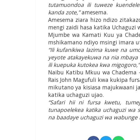
tutamuondoa ili tuweze kuendele
kanda zote,”
amesema.
Amesema ziara hizo ndizo zitaka
mengi zaidi hasa katika Uchaguzi w
Mjumbe wa Kamati Kuu ya Chad
mshikamano ndiyo msingi imara ut
“Ili kufanikiwa lazima kuwe na um
yeyote atakayekuwa na nia mbaya
ili kuepuka kutokea kwa migogoro,
Naibu Katibu Mkuu wa Chadema 
Rais John Magufuli kwa kukipa fu
mikutano ya kisiasa majukwaani j
katika uchaguzi ujao.
“Safari hii ni fursa kwetu, tum
tunapoelekea katika uchaguzi wa ser
na baadaye uchaguzi wa wabunge na