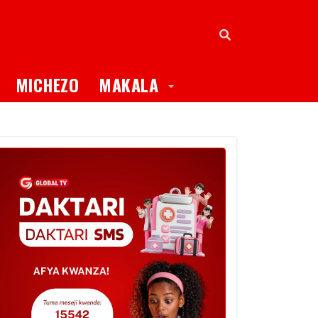
oggle Dropdown
Toggle Dropdown
MICHEZO
MAKALA