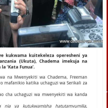
ye kukwama kuitekeleza operesheni ya
anzania (Ukuta), Chadema imekuja na
la ‘Kata Funua’.
zwa na Mwenyekiti wa Chadema, Freeman
 mafanikio katika uchaguzi wa Serikali za
o cha uchaguzi wa mwenyekiti wa kanda
a nia ya kutukwamisha hatutamvumilia,