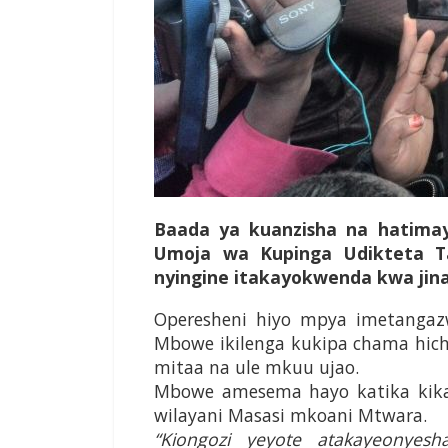
Baada ya kuanzisha na hatima
Umoja wa Kupinga Udikteta T
nyingine itakayokwenda kwa jina 
Operesheni hiyo mpya imetanga
Mbowe ikilenga kukipa chama hicho
mitaa na ule mkuu ujao.
Mbowe amesema hayo katika kika
wilayani Masasi mkoani Mtwara.
“Kiongozi yeyote atakayeonyesh