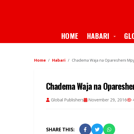
Toggle
HOME
HABARI
GL
Home
Habari
Chadema Waja na Oparesheni Mpya
Chadema Waja na Opareshen
Global Publishers
November 29, 2016
4
SHARE THIS: