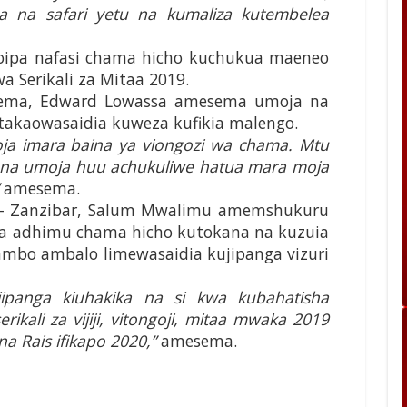
a na safari yetu na kumaliza kutembelea
zoipa nafasi chama hicho kuchukua maeneo
a Serikali za Mitaa 2019.
ema, Edward Lowassa amesema umoja na
akaowasaidia kuweza kufikia malengo.
oja imara baina ya viongozi wa chama. Mtu
 na umoja huu achukuliwe hatua mara moja
”
amesema.
– Zanzibar, Salum Mwalimu amemshukuru
rsa adhimu chama hicho kutokana na kuzuia
ambo ambalo limewasaidia kujipanga vizuri
ejipanga kiuhakika na si kwa kubahatisha
ikali za vijiji, vitongoji, mitaa mwaka 2019
 Rais ifikapo 2020,”
amesema.