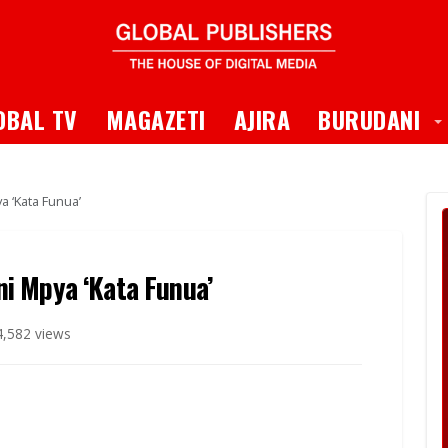
 Dropdown
T
OBAL TV
MAGAZETI
AJIRA
BURUDANI
 ‘Kata Funua’
i Mpya ‘Kata Funua’
,582 views