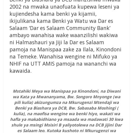
2002 na mwaka unaofuata kupewa leseni ya
kujiendesha kama benki ya kijamii,
ikijulikana kama Benki ya Watu wa Dar es
Salaam ‘Dar es Salaam Community Bank’
ambayo wanahisa wake waanzilishi wakiwa
ni Halmashauri ya Jiji la Dar es Salaam
pamoja na Manispaa zake za Ilala, Kinondoni
na Temeke. Wanahisa wengine ni Mifuko ya
NHIF na UTT AMIS pamoja na wananchi wa
kawaida.
Mstahiki Meya wa Manispaa ya Kinondoni, na Diwani
wa Kata ya Mwananyama, Bw. Songoro Mnyonge (wa
pili kulia) akizungumza na Mkurugenzi Mtendaji wa
Benki ya Biashara ya DCB, Bw. Sabasaba Moshingi (
kulia), na maofisa wengine wa benki hiyo, wakati wa
hafla ya makabidhiano ya msaada wa madawati 30 kwa
shule ya msingi Msisiri B yaliyotolewa na DCB jijini Dar
es Salaam leo. Kutoka kushoto ni Mkurugenzi wa