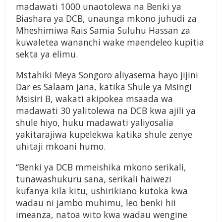
madawati 1000 unaotolewa na Benki ya
Biashara ya DCB, unaunga mkono juhudi za
Mheshimiwa Rais Samia Suluhu Hassan za
kuwaletea wananchi wake maendeleo kupitia
sekta ya elimu.
Mstahiki Meya Songoro aliyasema hayo jijini
Dar es Salaam jana, katika Shule ya Msingi
Msisiri B, wakati akipokea msaada wa
madawati 30 yalitolewa na DCB kwa ajili ya
shule hiyo, huku madawati yaliyosalia
yakitarajiwa kupelekwa katika shule zenye
uhitaji mkoani humo.
“Benki ya DCB mmeishika mkono serikali,
tunawashukuru sana, serikali haiwezi
kufanya kila kitu, ushirikiano kutoka kwa
wadau ni jambo muhimu, leo benki hii
imeanza, natoa wito kwa wadau wengine