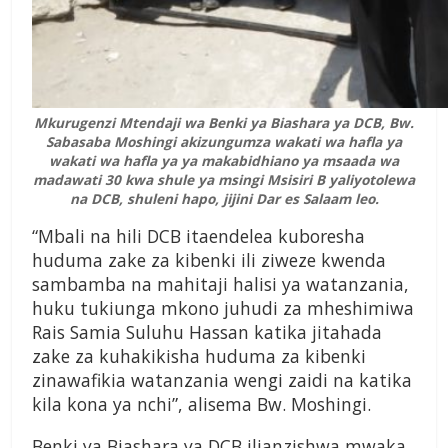
Mkurugenzi Mtendaji wa Benki ya Biashara ya DCB, Bw.
Sabasaba Moshingi akizungumza wakati wa hafla ya
wakati wa hafla ya ya makabidhiano ya msaada wa
madawati 30 kwa shule ya msingi Msisiri B yaliyotolewa
na DCB, shuleni hapo, jijini Dar es Salaam leo.
“Mbali na hili DCB itaendelea kuboresha
huduma zake za kibenki ili ziweze kwenda
sambamba na mahitaji halisi ya watanzania,
huku tukiunga mkono juhudi za mheshimiwa
Rais Samia Suluhu Hassan katika jitahada
zake za kuhakikisha huduma za kibenki
zinawafikia watanzania wengi zaidi na katika
kila kona ya nchi”, alisema Bw. Moshingi.
Benki ya Biashara ya DCB ilianzishwa mwaka