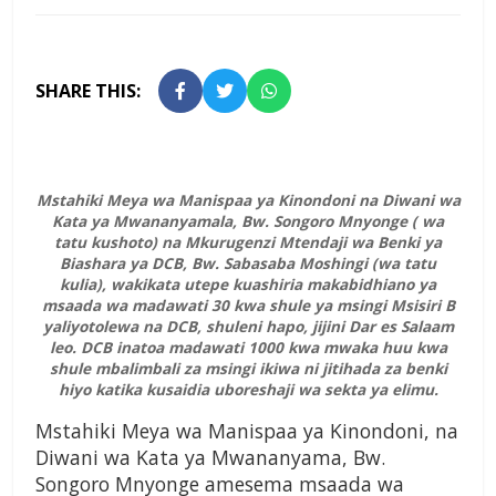
SHARE THIS:
Mstahiki Meya wa Manispaa ya Kinondoni na Diwani wa
Kata ya Mwananyamala, Bw. Songoro Mnyonge ( wa
tatu kushoto) na Mkurugenzi Mtendaji wa Benki ya
Biashara ya DCB, Bw. Sabasaba Moshingi (wa tatu
kulia), wakikata utepe kuashiria makabidhiano ya
msaada wa madawati 30 kwa shule ya msingi Msisiri B
yaliyotolewa na DCB, shuleni hapo, jijini Dar es Salaam
leo. DCB inatoa madawati 1000 kwa mwaka huu kwa
shule mbalimbali za msingi ikiwa ni jitihada za benki
hiyo katika kusaidia uboreshaji wa sekta ya elimu.
Mstahiki Meya wa Manispaa ya Kinondoni, na
Diwani wa Kata ya Mwananyama, Bw.
Songoro Mnyonge amesema msaada wa