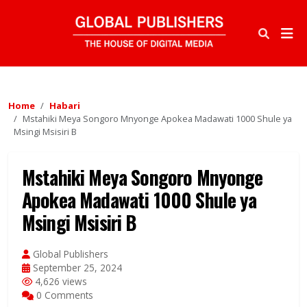
Home
Habari
Mstahiki Meya Songoro Mnyonge Apokea Madawati 1000 Shule ya
Msingi Msisiri B
Mstahiki Meya Songoro Mnyonge
Apokea Madawati 1000 Shule ya
Msingi Msisiri B
Global Publishers
September 25, 2024
4,626 views
0 Comments