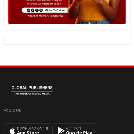
About Us
DOWNLOAD ON THE
GET IT ON
App Store
Google Play