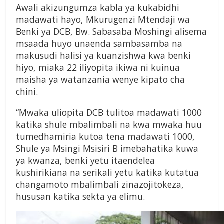
Awali akizungumza kabla ya kukabidhi
madawati hayo, Mkurugenzi Mtendaji wa
Benki ya DCB, Bw. Sabasaba Moshingi alisema
msaada huyo unaenda sambasamba na
makusudi halisi ya kuanzishwa kwa benki
hiyo, miaka 22 iliyopita ikiwa ni kuinua
maisha ya watanzania wenye kipato cha
chini.
“Mwaka uliopita DCB tulitoa madawati 1000
katika shule mbalimbali na kwa mwaka huu
tumedhamiria kutoa tena madawati 1000,
Shule ya Msingi Msisiri B imebahatika kuwa
ya kwanza, benki yetu itaendelea
kushirikiana na serikali yetu katika kutatua
changamoto mbalimbali zinazojitokeza,
hususan katika sekta ya elimu.