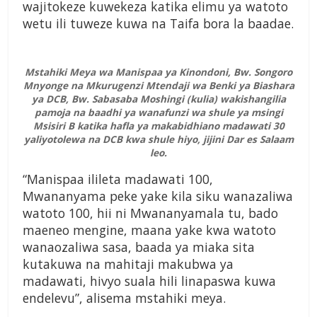
wajitokeze kuwekeza katika elimu ya watoto
wetu ili tuweze kuwa na Taifa bora la baadae.
Mstahiki Meya wa Manispaa ya Kinondoni, Bw. Songoro
Mnyonge na Mkurugenzi Mtendaji wa Benki ya Biashara
ya DCB, Bw. Sabasaba Moshingi (kulia) wakishangilia
pamoja na baadhi ya wanafunzi wa shule ya msingi
Msisiri B katika hafla ya makabidhiano madawati 30
yaliyotolewa na DCB kwa shule hiyo, jijini Dar es Salaam
leo.
“Manispaa ilileta madawati 100,
Mwananyama peke yake kila siku wanazaliwa
watoto 100, hii ni Mwananyamala tu, bado
maeneo mengine, maana yake kwa watoto
wanaozaliwa sasa, baada ya miaka sita
kutakuwa na mahitaji makubwa ya
madawati, hivyo suala hili linapaswa kuwa
endelevu”, alisema mstahiki meya.