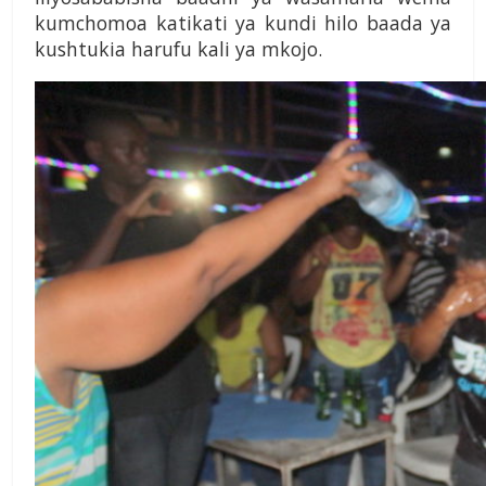
kumcho­moa katikati ya kundi hilo baada ya
kushtukia harufu kali ya mkojo.