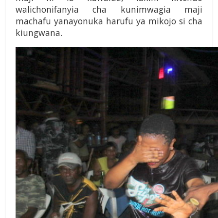
walichonifanyia cha kun­imwagia maji
machafu yanayonuka harufu ya mikojo si cha
kiungwana.