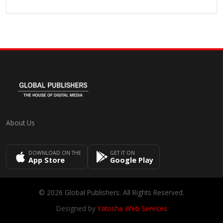
About Us
DOWNLOAD ON THE
GET IT ON
App Store
Google Play
© 2026 Global Publishers. All Rights Reserved.
Designed by
Yatosha Web Services