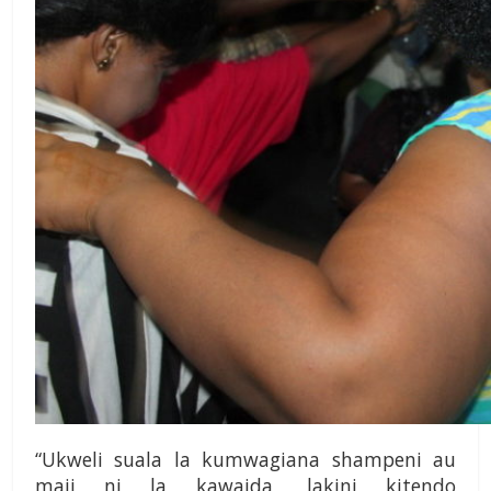
“Ukweli suala la kumwa­giana shampeni au
maji ni la kawaida, lakini kitendo