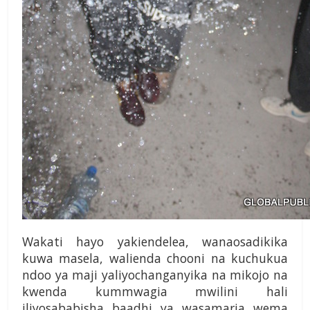
Wakati hayo yakiende­lea, wanaosadikika
kuwa masela, walienda chooni na kuchukua
ndoo ya maji yali­yochanganyika na mikojo na
kwenda kummwagia mwilini hali
iliyosababisha baadhi ya wasamaria wema