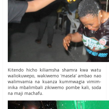
Kitendo hicho kiliamsha shamra kwa watu
walioku­wepo, wakiwemo ‘masela’ ambao nao
walimvamia na kuanza kummwagia vimim­
inika mbalimbali zikiwemo pombe kali, soda
na maji machafu.