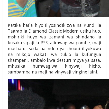
Katika hafla hiyo iliy­osindikizwa na Kundi la
Taarab la Diamond Clas­sic Modern usiku huo,
mshiriki huyo wa zamani wa shindano la
kusaka vi­paji la BSS, alimwagiwa pombe, maji
machafu, soda na ndoo ya chooni iliyokuwa
na mikojo wakati wa tukio la kufungua
shampeni, am­balo kwa desturi mpya ya sasa,
mhusika humwagiwa kinywaji hicho,
sambamba na maji na vinywaji vingine laini.