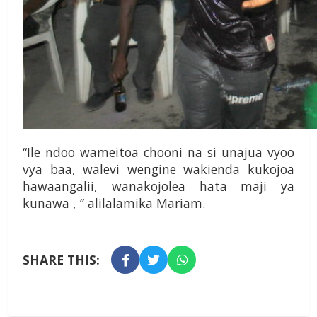
“Ile ndoo wa­meitoa chooni na si unajua vyoo
vya baa, walevi wengine wak­ienda kukojoa
hawaangalii, wanakojolea hata maji ya
kunawa , ” alilalamika Mariam.
SHARE THIS: