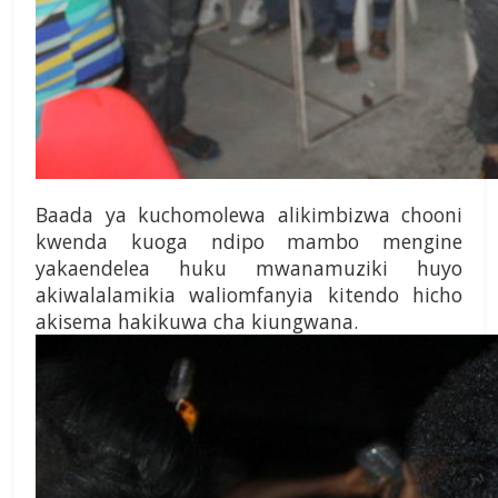
Baada ya kuchomolewa alikimbizwa chooni
kwenda kuoga ndipo mambo men­gine
yakaendelea huku mwanamuziki huyo
akiwala­lamikia waliomfanyia kiten­do hicho
akisema hakikuwa cha kiungwana.