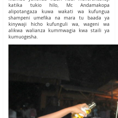
ka­tika tukio hilo, Mc An­damakopa
alipotangaza kuwa wakati wa kufun­gua
shampeni umefika na mara tu baada ya
kinywaji hicho kufunguli wa, wageni wa
alikwa walianza kummwa­gia kwa staili ya
kumuogesha.