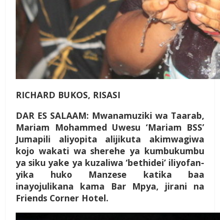
RICHARD BUKOS, RISASI
D
AR ES SALAAM: Mwanamuziki wa Taarab,
Mar­iam Mohammed Uwesu ‘Mariam BSS’
Jumapili aliyopita alijikuta akimwagiwa
kojo wakati wa sherehe ya kum­bukumbu
ya siku yake ya kuzaliwa ‘bethidei’ iliyofan­
yika huko Manzese katika baa
inayojulikana kama Bar Mpya, jirani na
Friends Cor­ner Hotel.