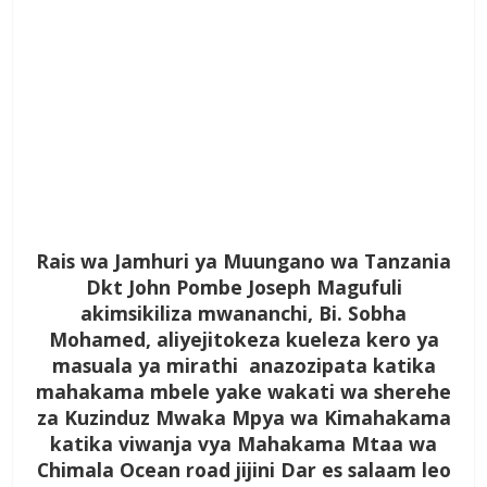
Rais wa Jamhuri ya Muungano wa Tanzania
Dkt John Pombe Joseph Magufuli
akimsikiliza mwananchi, Bi. Sobha
Mohamed, aliyejitokeza kueleza kero ya
masuala ya mirathi anazozipata katika
mahakama mbele yake wakati wa sherehe
za Kuzinduz Mwaka Mpya wa Kimahakama
katika viwanja vya Mahakama Mtaa wa
Chimala Ocean road jijini Dar es salaam leo