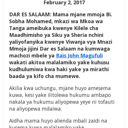
February 2, 2017
DAR ES SALAAM: Mama mjane mmoja Bi.
Sobha Mohamed, mkazi wa Mkoa wa
Tanga ameibuka kwenye Kilele cha
Maadhimisho ya Siku ya Sheria nchini
yaliyofanyika kwenye Viwanja vya Mnazi
Mmoja jijini Dar es Salaam na kumwaga
machozi mbele ya
Rais John Magufuli
wakati akitoa malalamiko yake kuhusu
kudhulumiwa kwa haki yake ya mirathi
baada ya kifo cha mumewe.
Akilia kwa uchungu, mjane huyo amesema
kuwa, kesi yake ilitolewa hukumu ambapo
nakala ya hukumu aliyopewa yeye ni tofauti
na aliyopewa mdaiwa.
Aidha mama huyo alienda mbali zaidi na
kusema kuwa malalamiko yake