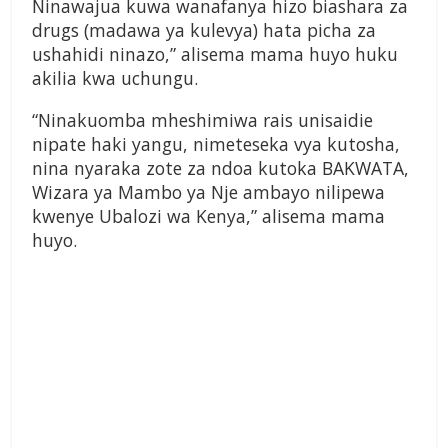
Ninawajua kuwa wanafanya hizo biashara za
drugs (madawa ya kulevya) hata picha za
ushahidi ninazo,” alisema mama huyo huku
akilia kwa uchungu.
“Ninakuomba mheshimiwa rais unisaidie
nipate haki yangu, nimeteseka vya kutosha,
nina nyaraka zote za ndoa kutoka BAKWATA,
Wizara ya Mambo ya Nje ambayo nilipewa
kwenye Ubalozi wa Kenya,” alisema mama
huyo.