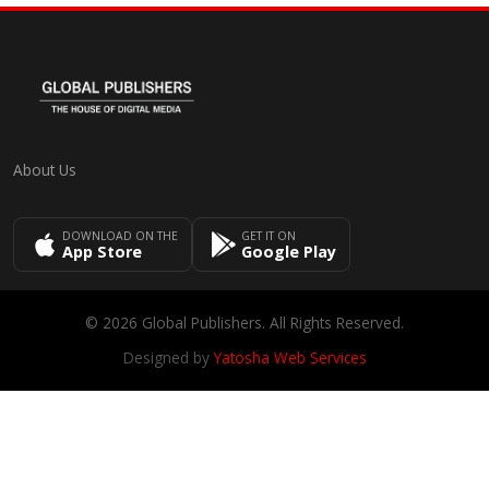
About Us
DOWNLOAD ON THE
GET IT ON
App Store
Google Play
© 2026 Global Publishers. All Rights Reserved.
Designed by
Yatosha Web Services