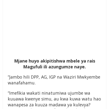
Mjane huyo akipitishwa mbele ya rais
Magufuli ili azungumze naye.
“Jambo hili DPP, AG, IGP na Waziri Mwkyembe
wanafahamu.
“Imefikia wakati ninatumiwa ujumbe wa
kuuawa kwenye simu, au kwa kuwa watu hao
wanapesa za kuuza madawa ya kulevya?