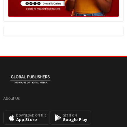
About Us
DOWNLOAD ON THE
GET IT ON
App Store
Google Play