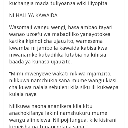
kuchangia mada tuliyoanza wiki iliyopita.
NI HALI YA KAWAIDA
Wasomaji wangu wengi, hasa ambao tayari
wanao uzoefu wa mabadiliko yanayotokea
katika kipindi cha ujauzito, wamesema
kwamba ni jambo la kawaida kabisa kwa
mwanamke kubadilika kitabia na kihisia
baada ya kunasa ujauzito.
“Mimi mwenyewe wakati nikiwa mjamzito,
nilikuwa namchukia sana mume wangu kiasi
cha kuwa nalala sebuleni kila siku ili kukwepa
kulala naye.
Nilikuwa naona ananikera kila kitu
anachokifanya lakini namshukuru mume
wangu alinielewa. Nilipojifungua, kile kisirani
kimeisha na tunapendana sana,”