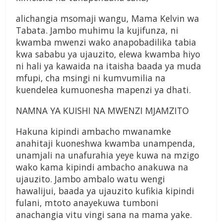
alichangia msomaji wangu, Mama Kelvin wa
Tabata. Jambo muhimu la kujifunza, ni
kwamba mwenzi wako anapobadilika tabia
kwa sababu ya ujauzito, elewa kwamba hiyo
ni hali ya kawaida na itaisha baada ya muda
mfupi, cha msingi ni kumvumilia na
kuendelea kumuonesha mapenzi ya dhati.
NAMNA YA KUISHI NA MWENZI MJAMZITO
Hakuna kipindi ambacho mwanamke
anahitaji kuoneshwa kwamba unampenda,
unamjali na unafurahia yeye kuwa na mzigo
wako kama kipindi ambacho anakuwa na
ujauzito. Jambo ambalo watu wengi
hawalijui, baada ya ujauzito kufikia kipindi
fulani, mtoto anayekuwa tumboni
anachangia vitu vingi sana na mama yake.