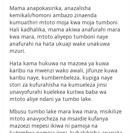
Mama anapokasirika, anazalisha
kemikali/homoni ambazo zinaenda
kumuathiri mtoto moja kwa moja tumboni.
Hali kadhalika, mama akiwa anafurahi mara
kwa mara, mtoto aliyepo tumboni naye
anafurahi na hata ukuaji wake unakuwa
mzuri.
Hata kama hukuwa na mazoea ya kuwa
karibu na mwenzi wako awali, jifunze kuwa
karibu naye, kumbembeleza, kupiga naye
stori za kufurahisha na kumueleza jinsi
unavyofurahi kuelekea kuitwa baba wa
mtoto aliye ndani ya tumbo lake.
Mbusu tumbo lake mara kwa mara, msikilize
mtoto anavyocheza na msaidie kufanya
mazoezi mepesi ikiwa ni pamoja na
kutembea pamoja jioni, kuhakikisha anapata