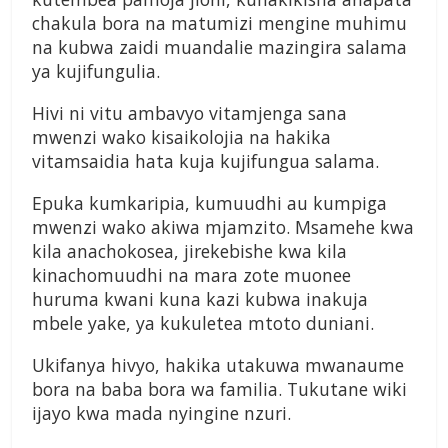
chakula bora na matumizi mengine muhimu
na kubwa zaidi muandalie mazingira salama
ya kujifungulia.
Hivi ni vitu ambavyo vitamjenga sana
mwenzi wako kisaikolojia na hakika
vitamsaidia hata kuja kujifungua salama.
Epuka kumkaripia, kumuudhi au kumpiga
mwenzi wako akiwa mjamzito. Msamehe kwa
kila anachokosea, jirekebishe kwa kila
kinachomuudhi na mara zote muonee
huruma kwani kuna kazi kubwa inakuja
mbele yake, ya kukuletea mtoto duniani.
Ukifanya hivyo, hakika utakuwa mwanaume
bora na baba bora wa familia. Tukutane wiki
ijayo kwa mada nyingine nzuri.