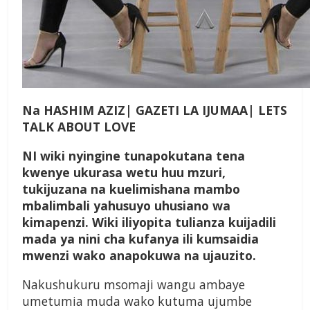
Na HASHIM AZIZ| GAZETI LA IJUMAA| LETS
TALK ABOUT LOVE
NI wiki nyingine tunapokutana tena
kwenye ukurasa wetu huu mzuri,
tukijuzana na kuelimishana mambo
mbalimbali yahusuyo uhusiano wa
kimapenzi. Wiki iliyopita tulianza kuijadili
mada ya nini cha kufanya ili kumsaidia
mwenzi wako anapokuwa na ujauzito.
Nakushukuru msomaji wangu ambaye
umetumia muda wako kutuma ujumbe