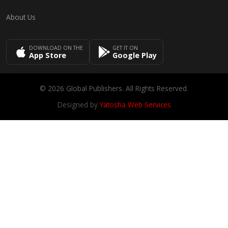
About Us
DOWNLOAD ON THE
GET IT ON
App Store
Google Play
© 2026 Global Publishers. All Rights Reserved.
Designed by
Yatosha Web Services