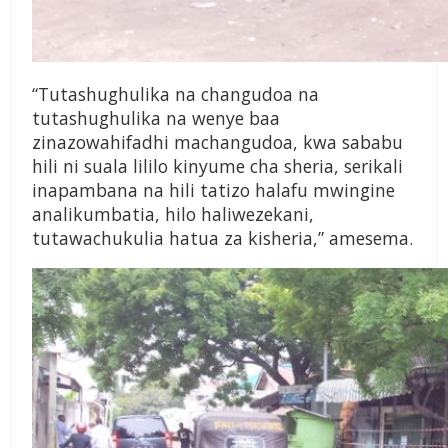
“Tutashughulika na changudoa na
tutashughulika na wenye baa
zinazowahifadhi machangudoa, kwa sababu
hili ni suala lililo kinyume cha sheria, serikali
inapambana na hili tatizo halafu mwingine
analikumbatia, hilo haliwezekani,
tutawachukulia hatua za kisheria,” amesema.