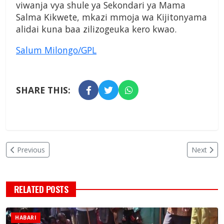
viwanja vya shule ya Sekondari ya Mama
Salma Kikwete, mkazi mmoja wa Kijitonyama
alidai kuna baa zilizogeuka kero kwao.
Salum Milongo/GPL
SHARE THIS:
Previous
Next
RELATED POSTS
HABARI