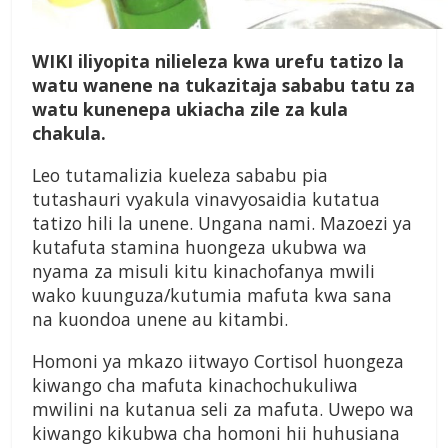
WIKI iliyopita nilieleza kwa urefu tatizo la
watu wanene na tukazitaja sababu tatu za
watu kunenepa ukiacha zile za kula
chakula.
Leo tutamalizia kueleza sababu pia
tutashauri vyakula vinavyosaidia kutatua
tatizo hili la unene. Ungana nami. Mazoezi ya
kutafuta stamina huongeza ukubwa wa
nyama za misuli kitu kinachofanya mwili
wako kuunguza/kutumia mafuta kwa sana
na kuondoa unene au kitambi.
Homoni ya mkazo iitwayo Cortisol huongeza
kiwango cha mafuta kinachochukuliwa
mwilini na kutanua seli za mafuta. Uwepo wa
kiwango kikubwa cha homoni hii huhusiana