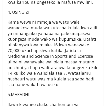
kwa karibu na ongezeko la mafuta mwilini.
4. USINGIZI
Kama wewe ni mmoja wa watu wale
wanaokosa muda wa kutosha kulala kwa ajili
ya mihangaiko ya hapa na pale unapaswa
kuongeza muda wako wa kupumzika. Utafiti
uliofanywa kwa miaka 16 kwa wanawake
70,000 ukachapishwa katika Jarida la
Medicine and Science in Sports and Exercise
ulibaini wanawake waliolala masaa matano
au chini ya hapo walitarajiwa kuongezeka kilo
14 kuliko wale waliolala saa 7. Wataalamu
hushauri watu wazima kulala saa saba hadi
saa nane wakati wa usiku.
5.MARADHI
Ikiwa kiwango chako cha homoni ya