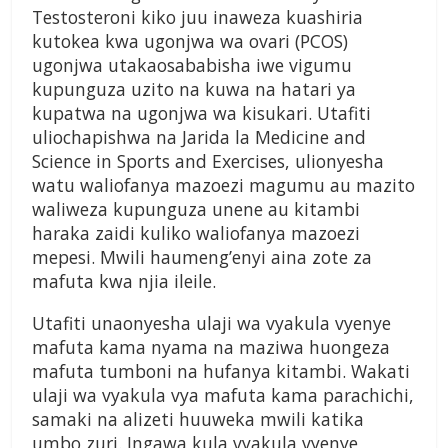
Testosteroni kiko juu inaweza kuashiria
kutokea kwa ugonjwa wa ovari (PCOS)
ugonjwa utakaosababisha iwe vigumu
kupunguza uzito na kuwa na hatari ya
kupatwa na ugonjwa wa kisukari. Utafiti
uliochapishwa na Jarida la Medicine and
Science in Sports and Exercises, ulionyesha
watu waliofanya mazoezi magumu au mazito
waliweza kupunguza unene au kitambi
haraka zaidi kuliko waliofanya mazoezi
mepesi. Mwili haumeng’enyi aina zote za
mafuta kwa njia ileile.
Utafiti unaonyesha ulaji wa vyakula vyenye
mafuta kama nyama na maziwa huongeza
mafuta tumboni na hufanya kitambi. Wakati
ulaji wa vyakula vya mafuta kama parachichi,
samaki na alizeti huuweka mwili katika
umbo zuri. Ingawa kula vyakula vyenye