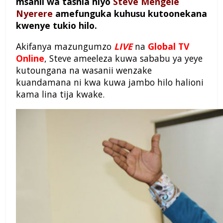
msanii wa tasnia hiyo
Steve Mengele
Nyerere
amefunguka kuhusu kutoonekana
kwenye tukio hilo.
Akifanya mazungumzo
LIVE
na
Global TV
Online
, Steve ameeleza kuwa sababu ya yeye
kutoungana na wasanii wenzake
kuandamana ni kwa kuwa jambo hilo halioni
kama lina tija kwake.