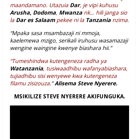
maandamano. Utazuia
Dar
, je vipi kuhusu
Arusha, Dodoma
,
Mwanza
nk… hili janga sio
la
Dar es Salaam
pekee ni la
Tanzania
nzima.
“Mpaka sasa msambazaji ni mmoja,
kaelemewa mzigo, serikali iruhusu wasamazaji
wengine waingine kwenye biashara hii.”
“Tumeshindwa kutengeneza radha ya
Watanzania
, tusiwaadhibu wafanyabiashara,
tujiadhibu sisi wenyewe kwa kutengeneza
filamu zisizouza.
”
Alisema Steve Nyerere.
MSIKILIZE STEVE NYERERE AKIFUNGUKA.