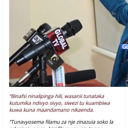
“Binafsi ninalipinga hili, wasanii tunataka
kutumika ndivyo sivyo, siwezi tu kuambiwa
kuwa kuna maandamano nikaenda.
“Tunavyosema filamu za nje zinazuia soko la