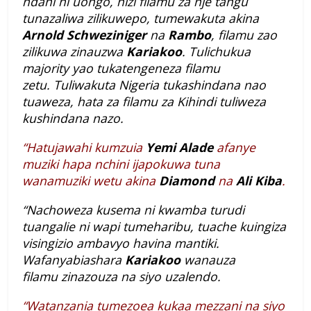
ndani ni uongo, hizi filamu za nje tangu
tunazaliwa zilikuwepo, tumewakuta akina
Arnold Schweziniger
na
Rambo
, filamu zao
zilikuwa zinauzwa
Kariakoo
. Tulichukua
majority yao tukatengeneza filamu
zetu.
Tuliwakuta Nigeria tukashindana nao
tuaweza, hata za filamu za Kihindi tuliweza
kushindana nazo.
“Hatujawahi kumzuia
Yemi Alade
afanye
muziki hapa nchini ijapokuwa tuna
wanamuziki wetu akina
Diamond
na
Ali Kiba
.
“Nachoweza kusema ni kwamba turudi
tuangalie ni wapi tumeharibu, tuache kuingiza
visingizio ambavyo havina mantiki.
Wafanyabiashara
Kariakoo
wanauza
filamu zinazouza na siyo uzalendo.
“Watanzania tumezoea kukaa mezzani na siyo