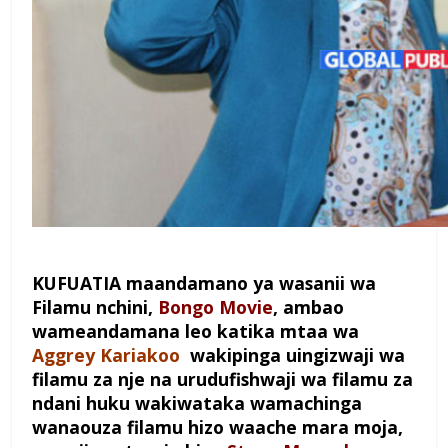
KUFUATIA maandamano ya wasanii wa
Filamu nchini,
Bongo Movie
, ambao
wameandamana leo katika mtaa wa
Aggrey Kariakoo
wakipinga uingizwaji wa
filamu za nje na urudufishwaji wa filamu za
ndani huku wakiwataka wamachinga
wanaouza filamu hizo waache mara moja,