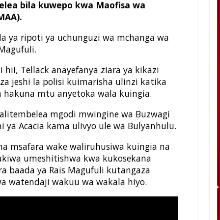
delea bila kuwepo kwa Maofisa wa
MAA).
a ya ripoti ya uchunguzi wa mchanga wa
Magufuli.
hii, Tellack anayefanya ziara ya kikazi
jeshi la polisi kuimarisha ulinzi katika
a hakuna mtu anyetoka wala kuingia.
alitembelea mgodi mwingine wa Buzwagi
 ya Acacia kama ulivyo ule wa Bulyanhulu.
na msafara wake waliruhusiwa kuingia na
 ukiwa umeshitishwa kwa kukosekana
a baada ya Rais Magufuli kutangaza
wa watendaji wakuu wa wakala hiyo.