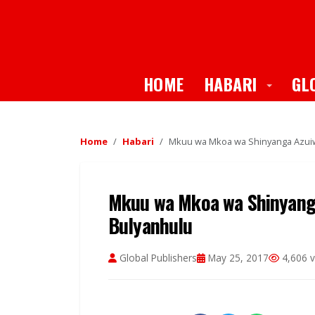
Toggle
HOME
HABARI
GL
Home
Habari
Mkuu wa Mkoa wa Shinyanga Azuiw
Mkuu wa Mkoa wa Shinyang
Bulyanhulu
Global Publishers
May 25, 2017
4,606 v