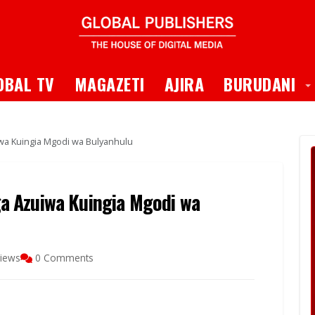
 Dropdown
T
OBAL TV
MAGAZETI
AJIRA
BURUDANI
a Kuingia Mgodi wa Bulyanhulu
a Azuiwa Kuingia Mgodi wa
iews
0 Comments