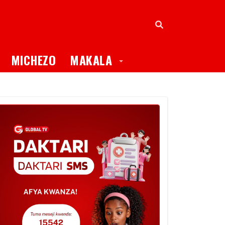
oggle Dropdown
Toggle Dropdown
MICHEZO
MAKALA