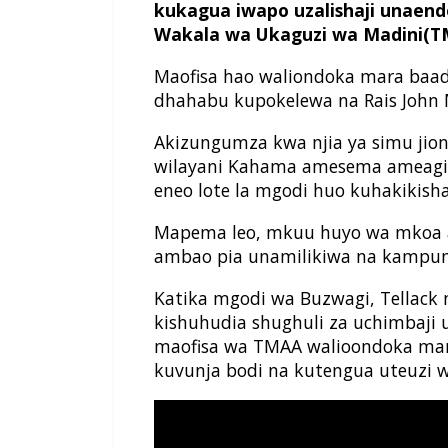
kukagua iwapo uzalishaji unaen
Wakala wa Ukaguzi wa Madini(T
Maofisa hao waliondoka mara baad
dhahabu kupokelewa na Rais John 
Akizungumza kwa njia ya simu jioni 
wilayani Kahama amesema ameagiza 
eneo lote la mgodi huo kuhakikish
Mapema leo, mkuu huyo wa mkoa 
ambao pia unamilikiwa na kampuni
Katika mgodi wa Buzwagi, Tellack 
kishuhudia shughuli za uchimbaji
maofisa wa TMAA walioondoka mar
kuvunja bodi na kutengua uteuzi 