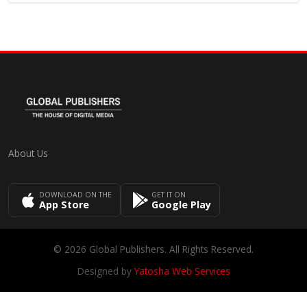
About Us
DOWNLOAD ON THE
GET IT ON
App Store
Google Play
© 2026 Global Publishers. All Rights Reserved.
Designed by
Yatosha Web Services