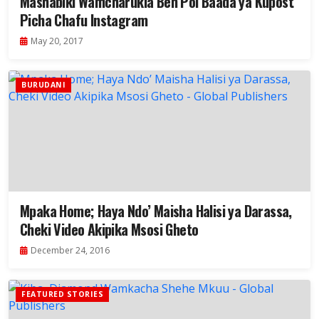
Mashabiki Wamcharukia Ben Pol Baada ya Kupost
Picha Chafu Instagram
May 20, 2017
BURUDANI
Mpaka Home; Haya Ndo’ Maisha Halisi ya Darassa,
Cheki Video Akipika Msosi Gheto
December 24, 2016
FEATURED STORIES