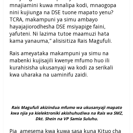
mnajiamini kuwa mnalipa kodi, mnaogopa
nini kujiunga na DSE tuone mapato yenu?
TCRA, makampuni ya simu ambayo
hayajajiorodhesha DSE msiyapige faini,
yafuteni. Ni lazima tutoe maamuzi hata
kama yanauma,” alisisitiza Rais Magufuli.
Rais ameyataka makampuni ya simu na
mabenki kujisajili kwenye mfumo huo ili
kurahisisha ukusanyaji wa kodi za serikali
kwa uharaka na uaminifu zaidi.
Rais Magufuli akizindua mfumo wa ukusanyaji mapato
kwa njia ya kielektroniki akishuhudiwa na Rais wa SMZ,
Dkt. Shein na VP Samia Suluhu.
Pia amesema kwa kuwa sasa kuna Kituo cha