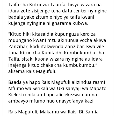
Taifa cha Kutunzia Taarifa, hivyo wizara na
idara zote zisijenge tena data center nyingine
badala yake zitumie hiyo ya taifa kwani
kujenga nyingine ni gharama kubwa.
“Kituo hiki kitasaidia kupunguza kero za
muungano kwani mtu akinunua vocha akiwa
Zanzibar, kodi itakwenda Zanzibar. Kwa vile
tuna Kituo cha Kuhifadhi Kumbukumbu cha
Taifa, sitaki kuona wizara nyingine au idara
inajenga kituo chake cha kumbukumbu,”
alisema Rais Magufuli.
Baada ya hapo Rais Magufuli alizindua rasmi
Mfumo wa Serikali wa Ukusanyaji wa Mapato
Kielektroniki ambapo alielekezwa namna
ambavyo mfumo huo unavyofanya kazi.
Rais Magufuli, Makamu wa Rais, Bi. Samia