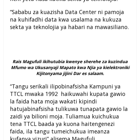
“Sababu za kuazisha Data Center ni pamoja
na kuhifadhi data kwa usalama na kukuza
sekta ya teknolojia ya habari na mawasiliano.
Rais Magufuli ikihutubia kwenye sherehe za kuzindua
Mfumo wa Ukusanyaji Mapato kwa Njia ya kielektroniki
Kijitonyama jijini Dar es salaam.
“Tangu serikali ilipobinafsisha Kampuni ya
TTCL mwaka 1992 haikuwahi kupata gawio
la faida hata moja wakati kipindi
hatujabinafsisha tulikuwa tunapata gawio la
zaidi ya bilioni moja. Tuliamua kuichukua
tena TTCL baada ya kuona haitengenezi
faida, ila tangu tumeichukua imeanza
kufanya vizuri” alisema Magufuli.