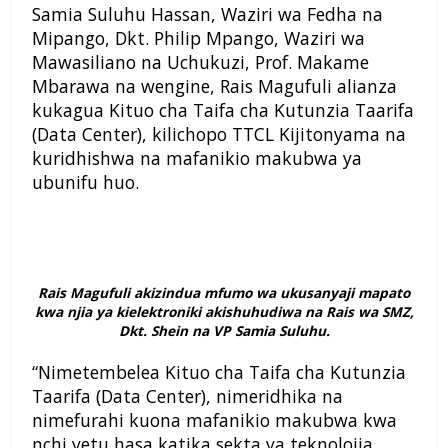
Samia Suluhu Hassan, Waziri wa Fedha na
Mipango, Dkt. Philip Mpango, Waziri wa
Mawasiliano na Uchukuzi, Prof. Makame
Mbarawa na wengine, Rais Magufuli alianza
kukagua Kituo cha Taifa cha Kutunzia Taarifa
(Data Center), kilichopo TTCL Kijitonyama na
kuridhishwa na mafanikio makubwa ya
ubunifu huo.
Rais Magufuli akizindua mfumo wa ukusanyaji mapato
kwa njia ya kielektroniki akishuhudiwa na Rais wa SMZ,
Dkt. Shein na VP Samia Suluhu.
“Nimetembelea Kituo cha Taifa cha Kutunzia
Taarifa (Data Center), nimeridhika na
nimefurahi kuona mafanikio makubwa kwa
nchi yetu hasa katika sekta ya teknolojia.