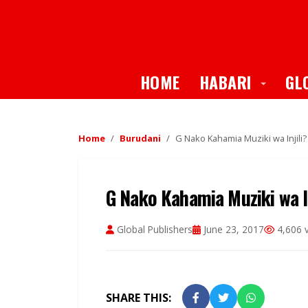
Toggle
HOME
HABARI
GL
Home
Burudani
G Nako Kahamia Muziki wa Injili
G Nako Kahamia Muziki wa I
Global Publishers
June 23, 2017
4,606 
SHARE THIS: