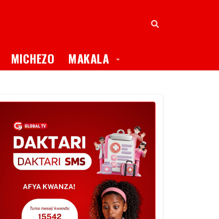
oggle Dropdown
Toggle Dropdown
MICHEZO
MAKALA