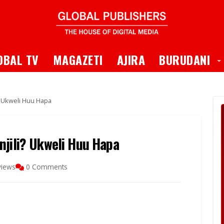
 Dropdown
T
OBAL TV
MAGAZETI
AJIRA
BURUDANI
? Ukweli Huu Hapa
njili? Ukweli Huu Hapa
views
0 Comments