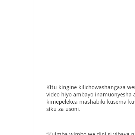
Kitu kingine kilichowashangaza we
video hiyo ambayo inamuonyesha a
kimepelekea mashabiki kusema ku
siku za usoni.
“Kuimba wimbo wa dini si vibaya