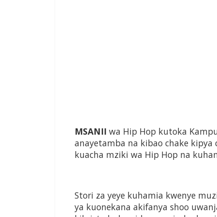
MSANII
wa Hip Hop kutoka Kampun
anayetamba na kibao chake kipya 
kuacha mziki wa Hip Hop na kuhami
Stori za yeye kuhamia kwenye muzik
ya kuonekana akifanya shoo uwanja