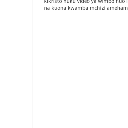
kikristo huku video ya wimbo huo
na kuona kwamba mchizi amehamia