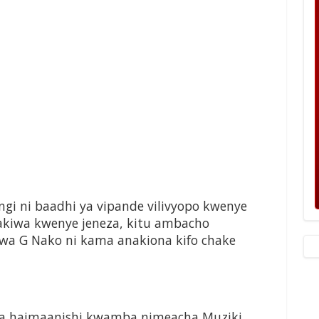
ngi ni baadhi ya vipande vilivyopo kwenye
kiwa kwenye jeneza, kitu ambacho
wa G Nako ni kama anakiona kifo chake
 na haimaanishi kwamba nimeacha Muziki