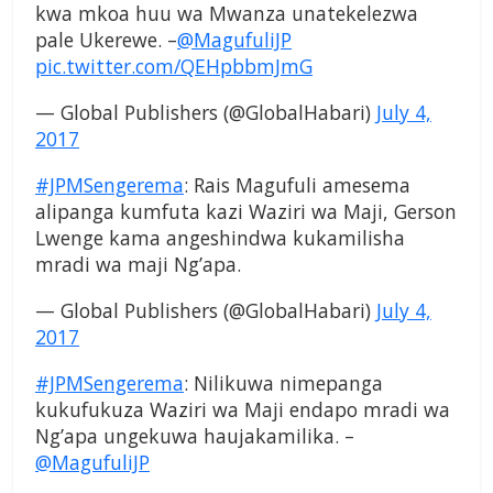
kwa mkoa huu wa Mwanza unatekelezwa
pale Ukerewe. –
@MagufuliJP
pic.twitter.com/QEHpbbmJmG
— Global Publishers (@GlobalHabari)
July 4,
2017
#JPMSengerema
: Rais Magufuli amesema
alipanga kumfuta kazi Waziri wa Maji, Gerson
Lwenge kama angeshindwa kukamilisha
mradi wa maji Ng’apa.
— Global Publishers (@GlobalHabari)
July 4,
2017
#JPMSengerema
: Nilikuwa nimepanga
kukufukuza Waziri wa Maji endapo mradi wa
Ng’apa ungekuwa haujakamilika. –
@MagufuliJP