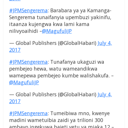
#JPMSengerema
: Barabara ya ya Kamanga-
Sengerema tunaifanyia upembuzi yakinifu,
itaanza kujengwa kwa lami kama
nilivyoaihidi –
@MagufuliJP
— Global Publishers (@GlobalHabari)
July 4,
2017
#JPMSengerema
: Tunafanya ukaguzi wa
pembejeo hewa, watu wameandikwa
wamepewa pembejeo kumbe walishakufa. –
@MagufuliJP
— Global Publishers (@GlobalHabari)
July 4,
2017
#JPMSengerema
: Tumeibiwa mno, kwenye
madini wametuibia zaidi ya trilioni 300
ambayo ingekuwa bajeti yetu ya miaka 12 –