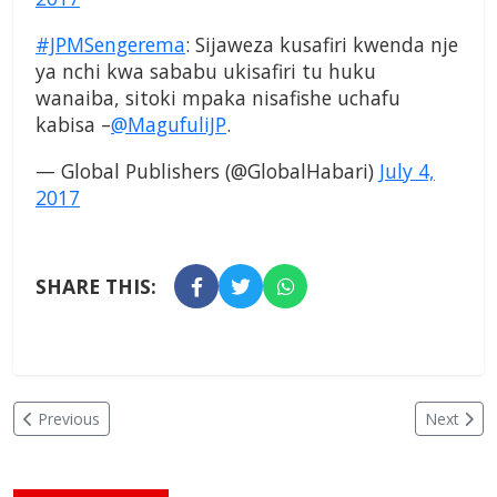
#JPMSengerema
: Sijaweza kusafiri kwenda nje
ya nchi kwa sababu ukisafiri tu huku
wanaiba, sitoki mpaka nisafishe uchafu
kabisa –
@MagufuliJP
.
— Global Publishers (@GlobalHabari)
July 4,
2017
SHARE THIS:
Previous
Next