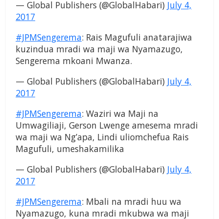
— Global Publishers (@GlobalHabari)
July 4,
2017
#JPMSengerema
: Rais Magufuli anatarajiwa
kuzindua mradi wa maji wa Nyamazugo,
Sengerema mkoani Mwanza.
— Global Publishers (@GlobalHabari)
July 4,
2017
#JPMSengerema
: Waziri wa Maji na
Umwagiliaji, Gerson Lwenge amesema mradi
wa maji wa Ng’apa, Lindi uliomchefua Rais
Magufuli, umeshakamilika
— Global Publishers (@GlobalHabari)
July 4,
2017
#JPMSengerema
: Mbali na mradi huu wa
Nyamazugo, kuna mradi mkubwa wa maji