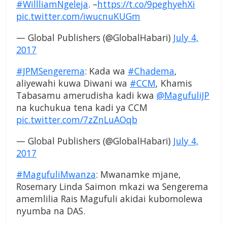
#WillliamNgeleja
. –
https://t.co/9peghyehXi
pic.twitter.com/iwucnuKUGm
— Global Publishers (@GlobalHabari)
July 4,
2017
#JPMSengerema
: Kada wa
#Chadema
,
aliyewahi kuwa Diwani wa
#CCM
, Khamis
Tabasamu amerudisha kadi kwa
@MagufuliJP
na kuchukua tena kadi ya CCM
pic.twitter.com/7zZnLuAOqb
— Global Publishers (@GlobalHabari)
July 4,
2017
#MagufuliMwanza
: Mwanamke mjane,
Rosemary Linda Saimon mkazi wa Sengerema
amemlilia Rais Magufuli akidai kubomolewa
nyumba na DAS.