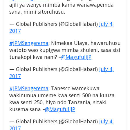
ajili ya wenye mimba kama wanawapemda
sana, mimi sitoruhusu.
— Global Publishers (@GlobalHabari)
July 4,
2017
#JPMSengerema
: Nimekaa Ulaya, hawaruhusu
watoto wao kupigwa mimba shuleni, sasa sisi
tunakopi kwa nani? –
@MagufuliJP
— Global Publishers (@GlobalHabari)
July 4,
2017
#JPMSengerema
: Tanesco wamekuwa
wakinunua umeme kwa senti 500 na kuuza
kwa senti 250, hiyo ndo Tanzania, sitaki
kusema sana –
@MagufuliJP
— Global Publishers (@GlobalHabari)
July 4,
2017