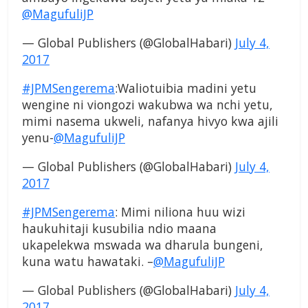
@MagufuliJP
— Global Publishers (@GlobalHabari)
July 4,
2017
#JPMSengerema
:Waliotuibia madini yetu
wengine ni viongozi wakubwa wa nchi yetu,
mimi nasema ukweli, nafanya hivyo kwa ajili
yenu-
@MagufuliJP
— Global Publishers (@GlobalHabari)
July 4,
2017
#JPMSengerema
: Mimi niliona huu wizi
haukuhitaji kusubilia ndio maana
ukapelekwa mswada wa dharula bungeni,
kuna watu hawataki. –
@MagufuliJP
— Global Publishers (@GlobalHabari)
July 4,
2017