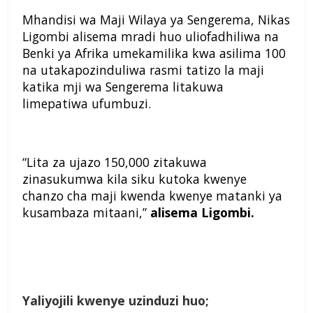
Mhandisi wa Maji Wilaya ya Sengerema, Nikas
Ligombi alisema mradi huo uliofadhiliwa na
Benki ya Afrika umekamilika kwa asilima 100
na utakapozinduliwa rasmi tatizo la maji
katika mji wa Sengerema litakuwa
limepatiwa ufumbuzi.
“Lita za ujazo 150,000 zitakuwa
zinasukumwa kila siku kutoka kwenye
chanzo cha maji kwenda kwenye matanki ya
kusambaza mitaani,”
alisema Ligombi.
Yaliyojili kwenye uzinduzi huo;