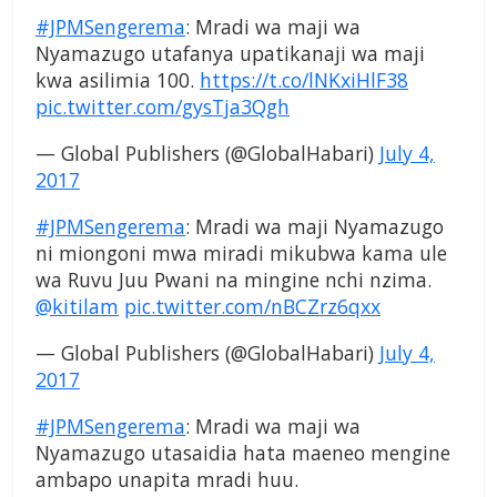
#JPMSengerema
: Mradi wa maji wa
Nyamazugo utafanya upatikanaji wa maji
kwa asilimia 100.
https://t.co/lNKxiHlF38
pic.twitter.com/gysTja3Qgh
— Global Publishers (@GlobalHabari)
July 4,
2017
#JPMSengerema
: Mradi wa maji Nyamazugo
ni miongoni mwa miradi mikubwa kama ule
wa Ruvu Juu Pwani na mingine nchi nzima.
@kitilam
pic.twitter.com/nBCZrz6qxx
— Global Publishers (@GlobalHabari)
July 4,
2017
#JPMSengerema
: Mradi wa maji wa
Nyamazugo utasaidia hata maeneo mengine
ambapo unapita mradi huu.