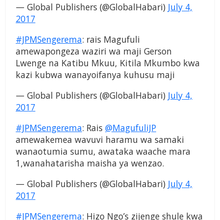
— Global Publishers (@GlobalHabari)
July 4,
2017
#JPMSengerema
: rais Magufuli
amewapongeza waziri wa maji Gerson
Lwenge na Katibu Mkuu, Kitila Mkumbo kwa
kazi kubwa wanayoifanya kuhusu maji
— Global Publishers (@GlobalHabari)
July 4,
2017
#JPMSengerema
: Rais
@MagufuliJP
amewakemea wavuvi haramu wa samaki
wanaotumia sumu, awataka waache mara
1,wanahatarisha maisha ya wenzao.
— Global Publishers (@GlobalHabari)
July 4,
2017
#JPMSengerema
: Hizo Ngo’s zijenge shule kwa