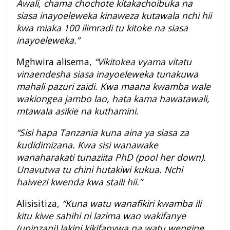
Awali, chama chochote kitakachoibuka na
siasa inayoeleweka kinaweza kutawala nchi hii
kwa miaka 100 ilimradi tu kitoke na siasa
inayoeleweka.”
Mghwira alisema,
“Vikitokea vyama vitatu
vinaendesha siasa inayoeleweka tunakuwa
mahali pazuri zaidi. Kwa maana kwamba wale
wakiongea jambo lao, hata kama hawatawali,
mtawala asikie na kuthamini.
“Sisi hapa Tanzania kuna aina ya siasa za
kudidimizana. Kwa sisi wanawake
wanaharakati tunaziita PhD (pool her down).
Unavutwa tu chini hutakiwi kukua. Nchi
haiwezi kwenda kwa staili hii.”
Alisisitiza,
“Kuna watu wanafikiri kwamba ili
kitu kiwe sahihi ni lazima wao wakifanye
(upinzani) lakini kikifanywa na watu wengine