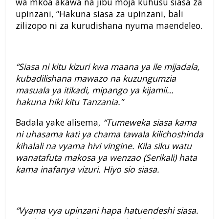
wa mkoa akawa na jibu moja kuhusu siasa za
upinzani, “Hakuna siasa za upinzani, bali
zilizopo ni za kurudishana nyuma maendeleo.
“Siasa ni kitu kizuri kwa maana ya ile mijadala,
kubadilishana mawazo na kuzungumzia
masuala ya itikadi, mipango ya kijamii…
hakuna hiki kitu Tanzania.”
Badala yake alisema,
“Tumeweka siasa kama
ni uhasama kati ya chama tawala kilichoshinda
kihalali na vyama hivi vingine. Kila siku watu
wanatafuta makosa ya wenzao (Serikali) hata
kama inafanya vizuri. Hiyo sio siasa.
“Vyama vya upinzani hapa hatuendeshi siasa.