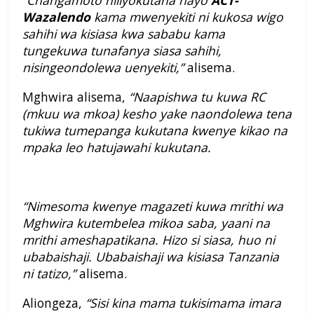
“Changamoto niliyokutana nayo
ACT-
Wazalendo
kama mwenyekiti ni kukosa wigo
sahihi wa kisiasa kwa sababu kama
tungekuwa tunafanya siasa sahihi,
nisingeondolewa uenyekiti,”
alisema.
Mghwira alisema,
“Naapishwa tu kuwa RC
(mkuu wa mkoa) kesho yake naondolewa tena
tukiwa tumepanga kukutana kwenye kikao na
mpaka leo hatujawahi kukutana.
“Nimesoma kwenye magazeti kuwa mrithi wa
Mghwira kutembelea mikoa saba, yaani na
mrithi ameshapatikana. Hizo si siasa, huo ni
ubabaishaji. Ubabaishaji wa kisiasa Tanzania
ni tatizo,”
alisema.
Aliongeza,
“Sisi kina mama tukisimama imara