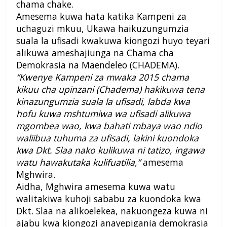
chama chake.
Amesema kuwa hata katika Kampeni za
uchaguzi mkuu, Ukawa haikuzungumzia
suala la ufisadi kwakuwa kiongozi huyo teyari
alikuwa ameshajiunga na Chama cha
Demokrasia na Maendeleo (CHADEMA).
“Kwenye Kampeni za mwaka 2015 chama
kikuu cha upinzani (Chadema) hakikuwa tena
kinazungumzia suala la ufisadi, labda kwa
hofu kuwa mshtumiwa wa ufisadi alikuwa
mgombea wao, kwa bahati mbaya wao ndio
waliibua tuhuma za ufisadi, lakini kuondoka
kwa Dkt. Slaa nako kulikuwa ni tatizo, ingawa
watu hawakutaka kulifuatilia,”
amesema
Mghwira.
Aidha, Mghwira amesema kuwa watu
walitakiwa kuhoji sababu za kuondoka kwa
Dkt. Slaa na alikoelekea, nakuongeza kuwa ni
ajabu kwa kiongozi anayepigania demokrasia