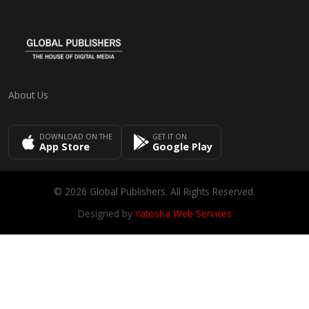
About Us
DOWNLOAD ON THE
GET IT ON
App Store
Google Play
© 2026 Global Publishers. All Rights Reserved.
Designed by
Yatosha Web Services