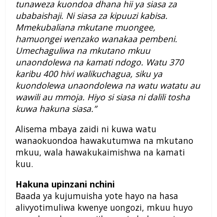
tunaweza kuondoa dhana hii ya siasa za
ubabaishaji. Ni siasa za kipuuzi kabisa.
Mmekubaliana mkutane muongee,
hamuongei wenzako wanakaa pembeni.
Umechaguliwa na mkutano mkuu
unaondolewa na kamati ndogo. Watu 370
karibu 400 hivi walikuchagua, siku ya
kuondolewa unaondolewa na watu watatu au
wawili au mmoja. Hiyo si siasa ni dalili tosha
kuwa hakuna siasa.”
Alisema mbaya zaidi ni kuwa watu
wanaokuondoa hawakutumwa na mkutano
mkuu, wala hawakukaimishwa na kamati
kuu.
Hakuna upinzani nchini
Baada ya kujumuisha yote hayo na hasa
alivyotimuliwa kwenye uongozi, mkuu huyo