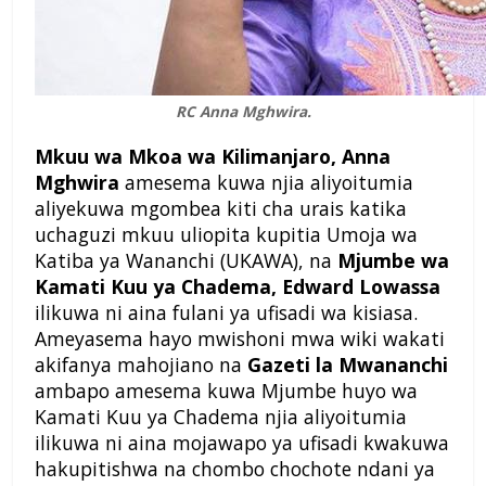
RC Anna Mghwira.
Mkuu wa Mkoa wa Kilimanjaro, Anna
Mghwira
amesema kuwa njia aliyoitumia
aliyekuwa mgombea kiti cha urais katika
uchaguzi mkuu uliopita kupitia Umoja wa
Katiba ya Wananchi (UKAWA), na
Mjumbe wa
Kamati Kuu ya Chadema, Edward Lowassa
ilikuwa ni aina fulani ya ufisadi wa kisiasa.
Ameyasema hayo mwishoni mwa wiki wakati
akifanya mahojiano na
Gazeti la Mwananch
i
ambapo amesema kuwa Mjumbe huyo wa
Kamati Kuu ya Chadema njia aliyoitumia
ilikuwa ni aina mojawapo ya ufisadi kwakuwa
hakupitishwa na chombo chochote ndani ya