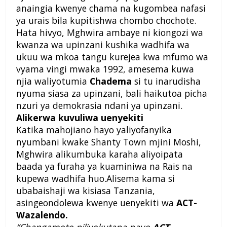
anaingia kwenye chama na kugombea nafasi
ya urais bila kupitishwa chombo chochote.
Hata hivyo, Mghwira ambaye ni kiongozi wa
kwanza wa upinzani kushika wadhifa wa
ukuu wa mkoa tangu kurejea kwa mfumo wa
vyama vingi mwaka 1992, amesema kuwa
njia waliyotumia
Chadema
si tu inarudisha
nyuma siasa za upinzani, bali haikutoa picha
nzuri ya demokrasia ndani ya upinzani.
Alikerwa kuvuliwa uenyekiti
Katika mahojiano hayo yaliyofanyika
nyumbani kwake Shanty Town mjini Moshi,
Mghwira alikumbuka karaha aliyoipata
baada ya furaha ya kuaminiwa na Rais na
kupewa wadhifa huo.
Alisema kama si
ubabaishaji wa kisiasa Tanzania,
asingeondolewa kwenye uenyekiti wa
ACT-
Wazalendo.