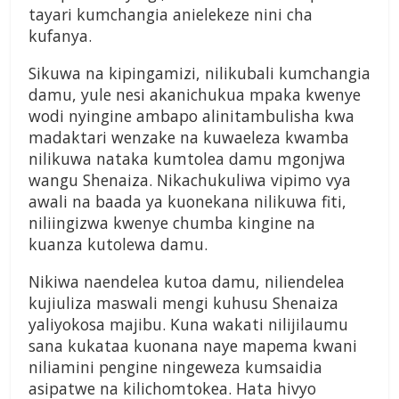
tayari kumchangia anielekeze nini cha
kufanya.
Sikuwa na kipingamizi, nilikubali kumchangia
damu, yule nesi akanichukua mpaka kwenye
wodi nyingine ambapo alinitambulisha kwa
madaktari wenzake na kuwaeleza kwamba
nilikuwa nataka kumtolea damu mgonjwa
wangu Shenaiza. Nikachukuliwa vipimo vya
awali na baada ya kuonekana nilikuwa fiti,
niliingizwa kwenye chumba kingine na
kuanza kutolewa damu.
Nikiwa naendelea kutoa damu, niliendelea
kujiuliza maswali mengi kuhusu Shenaiza
yaliyokosa majibu. Kuna wakati nilijilaumu
sana kukataa kuonana naye mapema kwani
niliamini pengine ningeweza kumsaidia
asipatwe na kilichomtokea. Hata hivyo