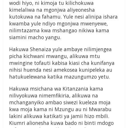
wodi hiyo, ni kimoja tu kilichokuwa
kimelaliwa na mgonjwa aliyeonesha
kutokuwa na fahamu. Yule nesi alinipa ishara
kwamba yule ndiyo mgonjwa mwenyewe,
nilimtazama kwa mshangao nikiwa kama
siamini macho yangu.
Hakuwa Shenaiza yule ambaye nilimjengea
picha kichwani mwangu, alikuwa mtu
mwingine tofauti kabisa kiasi cha kunifanya
nihisi huenda nesi amekosea kunipeleka au
hatukuelewana katika mazungumzo yetu.
Hakuwa msichana wa Kitanzania kama
nilivyokuwa nimemfikiria, alikuwa na
mchanganyiko ambao siwezi kueleza moja
kwa moja kama ni Mzungu au ni Mwarabu
lakini alikuwa katikati ya jamii hizo mbili.
Kiumri alionesha kuwa bado ni binti mdogo