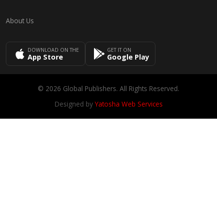
About Us
DOWNLOAD ON THE
GET IT ON
App Store
Google Play
© 2026 Global Publishers. All Rights Reserved.
Designed by
Yatosha Web Services