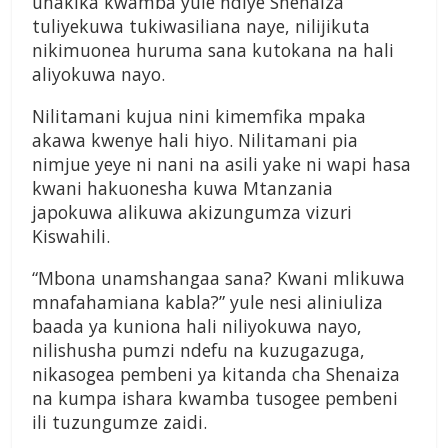
uhakika kwamba yule ndiye Shenaiza
tuliyekuwa tukiwasiliana naye, nilijikuta
nikimuonea huruma sana kutokana na hali
aliyokuwa nayo.
Nilitamani kujua nini kimemfika mpaka
akawa kwenye hali hiyo. Nilitamani pia
nimjue yeye ni nani na asili yake ni wapi hasa
kwani hakuonesha kuwa Mtanzania
japokuwa alikuwa akizungumza vizuri
Kiswahili.
“Mbona unamshangaa sana? Kwani mlikuwa
mnafahamiana kabla?” yule nesi aliniuliza
baada ya kuniona hali niliyokuwa nayo,
nilishusha pumzi ndefu na kuzugazuga,
nikasogea pembeni ya kitanda cha Shenaiza
na kumpa ishara kwamba tusogee pembeni
ili tuzungumze zaidi.