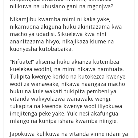
nilikuwa na uhusiano gani na mgonjwa?
Nikamjibu kwamba mimi ni kaka yake,
nikamuona akiguna huku akinitazama kwa
macho ya udadisi. Sikuelewa kwa nini
ananitazama hivyo, nikajikaza kiume na
kuonyesha kutobabaika.
“Nifuate!” alisema huku akianza kutembea
kuelekea wodini, na mimi nikawa namfuata.
Tulipita kwenye korido na kutokezea kwenye
wodi za wanawake, nikawa naangaza macho
huku na kule wakati tukipita pembeni ya
vitanda walivyolazwa wanawake wengi,
tukapita na kwenda kwenye wodi iliyokuwa
imejitenga peke yake. Yule nesi akafungua
mlango na kunipa ishara kwamba niingie.
Japokuwa kulikuwa na vitanda vinne ndani ya