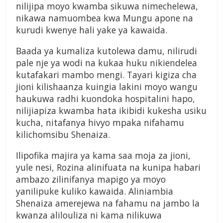
nilijipa moyo kwamba sikuwa nimechelewa,
nikawa namuombea kwa Mungu apone na
kurudi kwenye hali yake ya kawaida.
Baada ya kumaliza kutolewa damu, nilirudi
pale nje ya wodi na kukaa huku nikiendelea
kutafakari mambo mengi. Tayari kigiza cha
jioni kilishaanza kuingia lakini moyo wangu
haukuwa radhi kuondoka hospitalini hapo,
nilijiapiza kwamba hata ikibidi kukesha usiku
kucha, nitafanya hivyo mpaka nifahamu
kilichomsibu Shenaiza.
Ilipofika majira ya kama saa moja za jioni,
yule nesi, Rozina alinifuata na kunipa habari
ambazo zilinifanya mapigo ya moyo
yanilipuke kuliko kawaida. Aliniambia
Shenaiza amerejewa na fahamu na jambo la
kwanza alilouliza ni kama nilikuwa