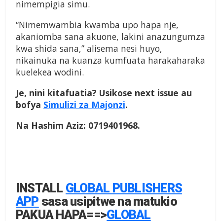
nimempigia simu.
“Nimemwambia kwamba upo hapa nje,
akaniomba sana akuone, lakini anazungumza
kwa shida sana,” alisema nesi huyo,
nikainuka na kuanza kumfuata harakaharaka
kuelekea wodini.
Je, nini kitafuatia? Usikose next issue au
bofya
Simulizi za Majonzi
.
Na Hashim Aziz: 0719401968.
INSTALL
GLOBAL PUBLISHERS
APP
sasa usipitwe na matukio
PAKUA HAPA==>
GLOBAL