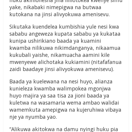
huku akinionesha jina lililotokea kwenye simu
yake, nikabaki nimepigwa na butwaa
kutokana na jinsi alivyokuwa amenisevu.
Sikutaka kuendelea kumbishia yule nesi kwa
sababu angeweza kupata sababu ya kukataa
kunipa ushirikiano baada ya kuamini
kwamba nilikuwa nikimdanganya, nikaamua
kukubali yaishe, nikamuacha aamini kile
mwenyewe alichotaka kukiamini (nitafafanua
zaidi baadaye jinsi alivyokuwa amenisevu).
Baada ya kuelewana na nesi huyo, alianza
kunieleza kwamba walimpokea mgonjwa
huyo majira ya saa tisa za jioni baada ya
kuletwa na wasamaria wema ambao walidai
wamemkuta amepigwa na kujeruhiwa vibaya
nje ya nyumba yao.
“Alikuwa akitokwa na damu nyingi huku pia