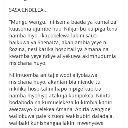
SASA ENDELEA…
“Mungu wangu,” nilisema baada ya kumaliza
kuusoma ujumbe huo. Nilijaribu kuipiga tena
namba hiyo, ikapokelewa lakini sauti
haikuwa ya Shenaiza, akaniambia yeye ni
Rozina, nesi katika hospitali ya Amana na
kwamba yeye ndiye aliyekuwa akimhudumia
msichana huyo.
Nilimuomba anitajie wodi aliyolazwa
msichana huyo, akaniambia niende tu
nikifika hospitalini hapo nipige kupitia
namba hiyohiyo atakuja kunipokea. Niliita
bodaboda na kumuelekeza kukimbia kadiri
awezavyo kuelekea Amana. Abiria wengine
waliokuwa pale kituoni wakisubiri daladala,
walibaki kunishangaa lakini mwenyewe