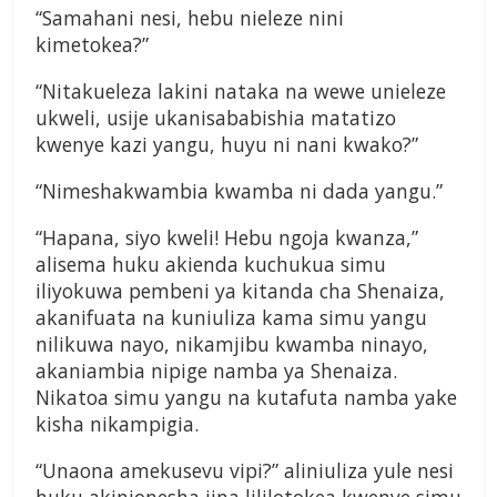
“Samahani nesi, hebu nieleze nini
kimetokea?”
“Nitakueleza lakini nataka na wewe unieleze
ukweli, usije ukanisababishia matatizo
kwenye kazi yangu, huyu ni nani kwako?”
“Nimeshakwambia kwamba ni dada yangu.”
“Hapana, siyo kweli! Hebu ngoja kwanza,”
alisema huku akienda kuchukua simu
iliyokuwa pembeni ya kitanda cha Shenaiza,
akanifuata na kuniuliza kama simu yangu
nilikuwa nayo, nikamjibu kwamba ninayo,
akaniambia nipige namba ya Shenaiza.
Nikatoa simu yangu na kutafuta namba yake
kisha nikampigia.
“Unaona amekusevu vipi?” aliniuliza yule nesi