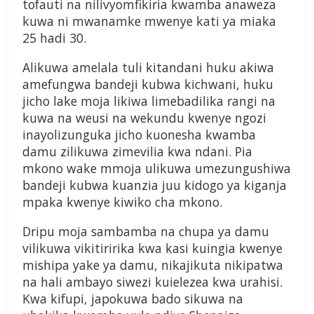
tofauti na nilivyomfikiria kwamba anaweza
kuwa ni mwanamke mwenye kati ya miaka
25 hadi 30.
Alikuwa amelala tuli kitandani huku akiwa
amefungwa bandeji kubwa kichwani, huku
jicho lake moja likiwa limebadilika rangi na
kuwa na weusi na wekundu kwenye ngozi
inayolizunguka jicho kuonesha kwamba
damu zilikuwa zimevilia kwa ndani. Pia
mkono wake mmoja ulikuwa umezungushiwa
bandeji kubwa kuanzia juu kidogo ya kiganja
mpaka kwenye kiwiko cha mkono.
Dripu moja sambamba na chupa ya damu
vilikuwa vikitiririka kwa kasi kuingia kwenye
mishipa yake ya damu, nikajikuta nikipatwa
na hali ambayo siwezi kuielezea kwa urahisi.
Kwa kifupi, japokuwa bado sikuwa na