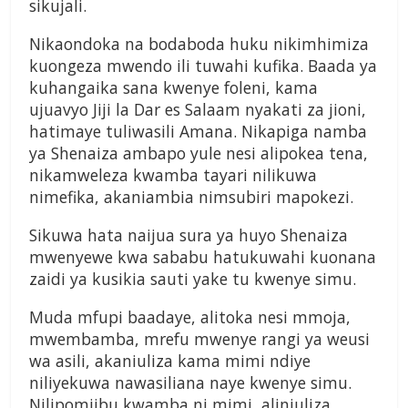
sikujali.
Nikaondoka na bodaboda huku nikimhimiza
kuongeza mwendo ili tuwahi kufika. Baada ya
kuhangaika sana kwenye foleni, kama
ujuavyo Jiji la Dar es Salaam nyakati za jioni,
hatimaye tuliwasili Amana. Nikapiga namba
ya Shenaiza ambapo yule nesi alipokea tena,
nikamweleza kwamba tayari nilikuwa
nimefika, akaniambia nimsubiri mapokezi.
Sikuwa hata naijua sura ya huyo Shenaiza
mwenyewe kwa sababu hatukuwahi kuonana
zaidi ya kusikia sauti yake tu kwenye simu.
Muda mfupi baadaye, alitoka nesi mmoja,
mwembamba, mrefu mwenye rangi ya weusi
wa asili, akaniuliza kama mimi ndiye
niliyekuwa nawasiliana naye kwenye simu.
Nilipomjibu kwamba ni mimi, aliniuliza