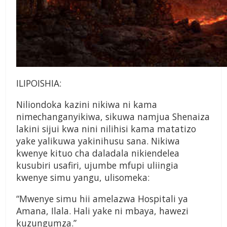
ILIPOISHIA:
Niliondoka kazini nikiwa ni kama
nimechanganyikiwa, sikuwa namjua Shenaiza
lakini sijui kwa nini nilihisi kama matatizo
yake yalikuwa yakinihusu sana. Nikiwa
kwenye kituo cha daladala nikiendelea
kusubiri usafiri, ujumbe mfupi uliingia
kwenye simu yangu, ulisomeka:
“Mwenye simu hii amelazwa Hospitali ya
Amana, Ilala. Hali yake ni mbaya, hawezi
kuzungumza.”