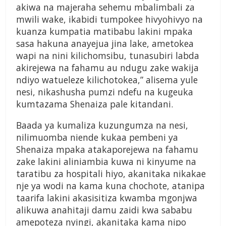
akiwa na majeraha sehemu mbalimbali za
mwili wake, ikabidi tumpokee hivyohivyo na
kuanza kumpatia matibabu lakini mpaka
sasa hakuna anayejua jina lake, ametokea
wapi na nini kilichomsibu, tunasubiri labda
akirejewa na fahamu au ndugu zake wakija
ndiyo watueleze kilichotokea,” alisema yule
nesi, nikashusha pumzi ndefu na kugeuka
kumtazama Shenaiza pale kitandani.
Baada ya kumaliza kuzungumza na nesi,
nilimuomba niende kukaa pembeni ya
Shenaiza mpaka atakaporejewa na fahamu
zake lakini aliniambia kuwa ni kinyume na
taratibu za hospitali hiyo, akanitaka nikakae
nje ya wodi na kama kuna chochote, atanipa
taarifa lakini akasisitiza kwamba mgonjwa
alikuwa anahitaji damu zaidi kwa sababu
amepoteza nyingi, akanitaka kama nipo