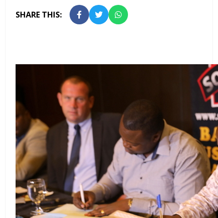
SHARE THIS: