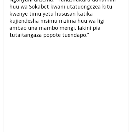
huu wa Sokabet kwani utatuongezea kitu
kwenye timu yetu hususan katika
kujiendesha msimu mzima huu wa ligi
ambao una mambo mengi, lakini pia
tutaitangaza popote tuendapo.”