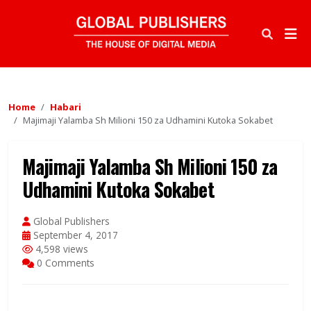
Home
Habari
Majimaji Yalamba Sh Milioni 150 za Udhamini Kutoka Sokabet
Majimaji Yalamba Sh Milioni 150 za
Udhamini Kutoka Sokabet
Global Publishers
September 4, 2017
4,598 views
0 Comments