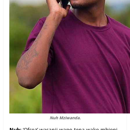
Nuh Mziwanda.
Nuh:
‘Ofcoz’ wasanii wapo tena wako mbioni