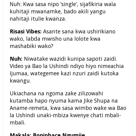
Nuh: Kwa sasa nipo ‘single’, sijafikiria wala
kuhitaji mwanamke, bado akili yangu
nahitaji itulie kwanza.
Risasi Vibes:
Asante sana kwa ushirikiano
wako, labda mwisho una lolote kwa
mashabiki wako?
Nuh:
Niwatake wazidi kunipa sapoti zaidi.
Video ya Bao la Ushindi ndiyo hiyo nimeachia
Ijumaa, wategemee kazi nzuri zaidi kutoka
kwangu.
Ukiachana na ngoma zake zilizowahi
kutamba hapo nyuma kama Jike Shupa na
Aname-remeta, kwa sasa wimbo wake wa Bao
la Ushindi unaki-mbiza kwenye chati mbali-
mbali.
Makala: Boniphace Ngumije.