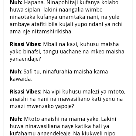
Nuh:
Hapana. Ninapohitaji kufanya kolabo
huwa siplan, lakini naangalia wimbo
ninaotaka kufanya unamtaka nani, na yule
ambaye atafiti bila kujali yupo ndani ya nchi
ama nje nitamshirikisha.
Risasi Vibes:
Mbali na kazi, kuhusu maisha
yako binafsi, tangu uachane na mkeo maisha
yanaendaje?
Nuh
: Safi tu, ninafurahia maisha kama
kawaida.
Risasi Vibes:
Na vipi kuhusu malezi ya mtoto,
anaishi na nani na mawasiliano kati yenu na
mzazi mwenzako yapoje?
Nuh:
Mtoto anaishi na mama yake. Lakini
huwa ninawasiliana naye katika hali ya
kufahamu anaendeleaje. Na kiukweli nipo