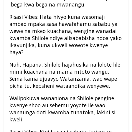
bega kwa bega na mwanangu.
Risasi Vibes: Hata hivyo kuna wasomaji
ambao mpaka sasa hawafahamu sababu ya
wewe na mkeo kuachana, wengine wanadai
kwamba Shilole ndiye alisababisha ndoa yako
ikavunjika, kuna ukweli wowote kwenye
haya?
Nuh: Hapana, Shilole hajahusika na lolote lile
mimi kuachana na mama mtoto wangu.
Sema kama ujuavyo Watanzania, wao wape
picha tu, kepsheni wataandika wenyewe.
Walipokuwa wananiona na Shilole pengine
kwenye shoo au sehemu yoyote ile wao
wanaunga doti kwamba tunatoka, lakini si
kweli.
Risasi Vibes: Kipi hasa ni sababu kubwa ya