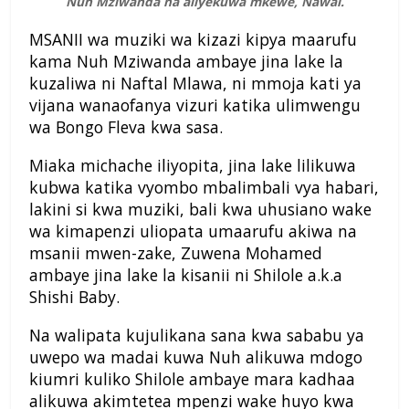
Nuh Mziwanda na aliyekuwa mkewe, Nawal.
MSANII wa muziki wa kizazi kipya maarufu
kama Nuh Mziwanda ambaye jina lake la
kuzaliwa ni Naftal Mlawa, ni mmoja kati ya
vijana wanaofanya vizuri katika ulimwengu
wa Bongo Fleva kwa sasa.
Miaka michache iliyopita, jina lake lilikuwa
kubwa katika vyombo mbalimbali vya habari,
lakini si kwa muziki, bali kwa uhusiano wake
wa kimapenzi uliopata umaarufu akiwa na
msanii mwen-zake, Zuwena Mohamed
ambaye jina lake la kisanii ni Shilole a.k.a
Shishi Baby.
Na walipata kujulikana sana kwa sababu ya
uwepo wa madai kuwa Nuh alikuwa mdogo
kiumri kuliko Shilole ambaye mara kadhaa
alikuwa akimtetea mpenzi wake huyo kwa