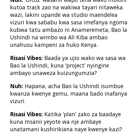
kutoa track zao na wakiwa tayari nitaweka
wazi, lakini upande wa studio inaendelea
vizuri kwa sababu kwa sasa imefanya ngoma
kubwa tatu ambazo ni Anameremeta, Bao la
Ushindi na wimbo wa Ali Kiba ambao
unahusu kampeni za huko Kenya.
Risasi Vibes:
Baada ya ujio wako wa sasa wa
Bao la Ushindi, kuna ‘project’ nyingine
ambayo unaweza kuizungumzia?
Nuh:
Hapana, acha Bao la Ushindi isumbue
kwanza kwenye gemu, maana bado inafanya
vizuri.
Risasi Vibes:
Katika ‘plan’ zako za baadaye
kuna msanii yeyote wa nje ambaye
unatamani kushirikiana naye kwenye kazi?