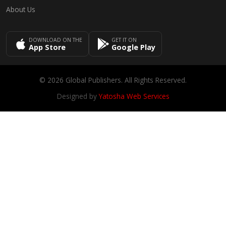
About Us
DOWNLOAD ON THE
GET IT ON
App Store
Google Play
© 2026 Global Publishers. All Rights Reserved.
Designed by
Yatosha Web Services