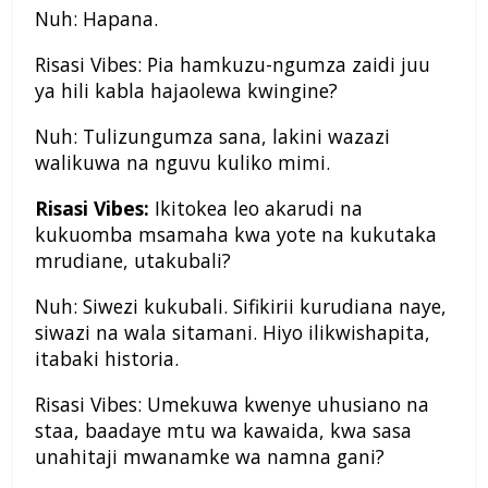
Nuh: Hapana.
Risasi Vibes: Pia hamkuzu-ngumza zaidi juu
ya hili kabla hajaolewa kwingine?
Nuh: Tulizungumza sana, lakini wazazi
walikuwa na nguvu kuliko mimi.
Risasi Vibes:
Ikitokea leo akarudi na
kukuomba msamaha kwa yote na kukutaka
mrudiane, utakubali?
Nuh: Siwezi kukubali. Sifikirii kurudiana naye,
siwazi na wala sitamani. Hiyo ilikwishapita,
itabaki historia.
Risasi Vibes: Umekuwa kwenye uhusiano na
staa, baadaye mtu wa kawaida, kwa sasa
unahitaji mwanamke wa namna gani?