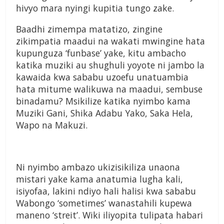
hivyo mara nyingi kupitia tungo zake.
Baadhi zimempa matatizo, zingine
zikimpatia maadui na wakati mwingine hata
kupunguza ‘funbase’ yake, kitu ambacho
katika muziki au shughuli yoyote ni jambo la
kawaida kwa sababu uzoefu unatuambia
hata mitume walikuwa na maadui, sembuse
binadamu? Msikilize katika nyimbo kama
Muziki Gani, Shika Adabu Yako, Saka Hela,
Wapo na Makuzi.
Ni nyimbo ambazo ukizisikiliza unaona
mistari yake kama anatumia lugha kali,
isiyofaa, lakini ndiyo hali halisi kwa sababu
Wabongo ‘sometimes’ wanastahili kupewa
maneno ‘streit’. Wiki iliyopita tulipata habari