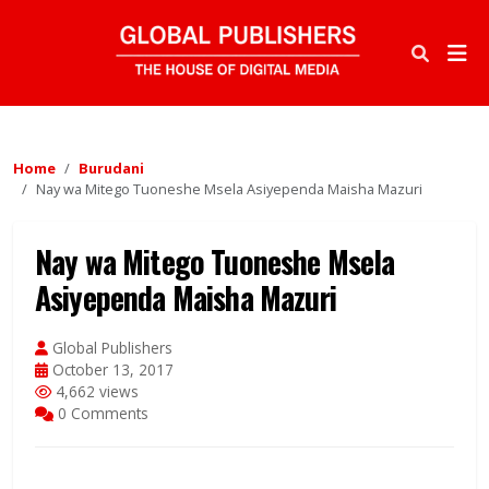
Home
Burudani
Nay wa Mitego Tuoneshe Msela Asiyependa Maisha Mazuri
Nay wa Mitego Tuoneshe Msela
Asiyependa Maisha Mazuri
Global Publishers
October 13, 2017
4,662 views
0 Comments