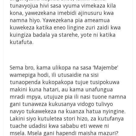
tunavyojua hivi sasa vyuma vimekaza kila
kona, yawezekana imebidi ajinusuru kwa
namna hiyo. Yawezekana pia ameamua
kuwekeza katika eneo lingine zuri zaidi kwa
kuingiza badala ya starehe, yote ni katika
kutafuta.
Sema bro, kama ulikopa na sasa ‘Majembe’
wamepiga hodi, ili utusaidie na sisi
tunaopenda kukopakopa tujue tusipokuwa
makini kuna hatari, au kama unafungua
mradi mpya, utujuze pia ili nasi tuone namna
gani tunaweza kukusanya vidogo tulivyo
navyo tukawekeza na kuanza hatua nyingine.
Lakini siyo kutuletea stori hizo, za kutufanya
tuache udadisi kwa sababu eti wewe ni
msela. Msela gani hapendi maisha mazuri?