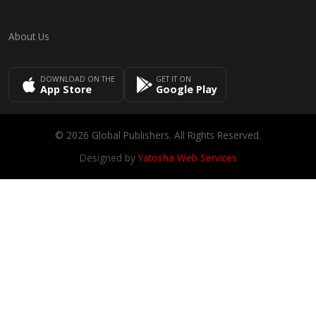
About Us
DOWNLOAD ON THE
GET IT ON
App Store
Google Play
© 2026 Global Publishers. All Rights Reserved.
Designed by
Yatosha Web Services