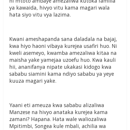
ni mtoto ambaye amezaliwa kutoka familia
ya kawaida, hivyo vitu kama magari wala
hata siyo vitu vya lazima.
Kwani ameshapanda sana daladala na bajaj,
kwa hiyo haoni vibaya kurejea usafiri huo. Ni
kweli asemeyo, kwamba amezaliwa kitaa na
maisha yake yamejaa uzoefu huo. Kwa kauli
hii, ananifanya nipate ukakasi kidogo kwa
sababu siamini kama ndiyo sababu ya yeye
kuuza magari yake.
Yaani eti ameuza kwa sababu alizaliwa
Manzese na hivyo anataka kurejea kama
zamani? Hapana. Hata wale waliozaliwa
Mpitimbi, Songea kule mbali, achilia wa