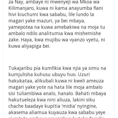
za Nay, ambaye ni mwenyeji wa Mkoa wa
Kilimanjaro, kuwa ni kama anayumba flani
hivi kiuchumi kwa sababu, lile lundo la
magari yake mazuri, ya bei mbaya,
yamepotea na kuwa amebakiwa na moja tu
ambalo ndilo analitumia kwa mishemishe
zake. Haya, kwa mujibu wa vyanzo vyetu, ni
kuwa aliyapiga bei.
Tukajaribu pia kumfikia kwa njia ya simu na
kumjulisha kuhusu ubuyu huo. Uzuri
hakukataa, alikubali kuwa ni kweli ameuza
magari yake yote na hata lile moja ambalo
sisi tuliambiwa analo, hanalo. Bahati mbaya
hakutueleza kwa nini aliuza, lakini siku
chache baadaye kupitia ‘midia’ nyingine,
akasema aliamua kuyauza kwa sababu yeye