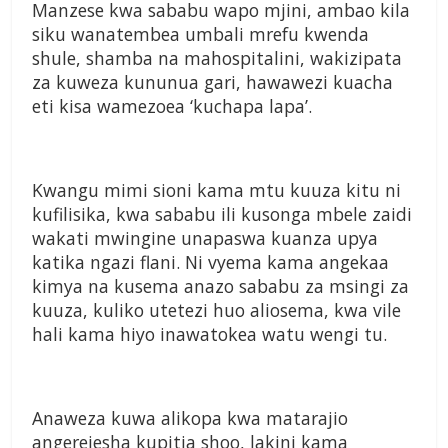
Manzese kwa sababu wapo mjini, ambao kila
siku wanatembea umbali mrefu kwenda
shule, shamba na mahospitalini, wakizipata
za kuweza kununua gari, hawawezi kuacha
eti kisa wamezoea ‘kuchapa lapa’.
Kwangu mimi sioni kama mtu kuuza kitu ni
kufilisika, kwa sababu ili kusonga mbele zaidi
wakati mwingine unapaswa kuanza upya
katika ngazi flani. Ni vyema kama angekaa
kimya na kusema anazo sababu za msingi za
kuuza, kuliko utetezi huo aliosema, kwa vile
hali kama hiyo inawatokea watu wengi tu.
Anaweza kuwa alikopa kwa matarajio
angerejesha kupitia shoo, lakini kama