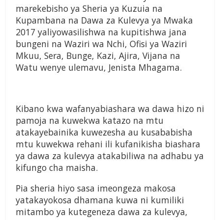
marekebisho ya Sheria ya Kuzuia na
Kupambana na Dawa za Kulevya ya Mwaka
2017 yaliyowasilishwa na kupitishwa jana
bungeni na Waziri wa Nchi, Ofisi ya Waziri
Mkuu, Sera, Bunge, Kazi, Ajira, Vijana na
Watu wenye ulemavu, Jenista Mhagama.
Kibano kwa wafanyabiashara wa dawa hizo ni
pamoja na kuwekwa katazo na mtu
atakayebainika kuwezesha au kusababisha
mtu kuwekwa rehani ili kufanikisha biashara
ya dawa za kulevya atakabiliwa na adhabu ya
kifungo cha maisha.
Pia sheria hiyo sasa imeongeza makosa
yatakayokosa dhamana kuwa ni kumiliki
mitambo ya kutegeneza dawa za kulevya,