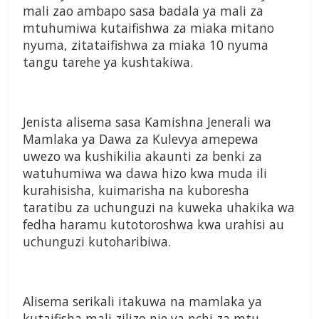
mali zao ambapo sasa badala ya mali za
mtuhumiwa kutaifishwa za miaka mitano
nyuma, zitataifishwa za miaka 10 nyuma
tangu tarehe ya kushtakiwa.
Jenista alisema sasa Kamishna Jenerali wa
Mamlaka ya Dawa za Kulevya amepewa
uwezo wa kushikilia akaunti za benki za
watuhumiwa wa dawa hizo kwa muda ili
kurahisisha, kuimarisha na kuboresha
taratibu za uchunguzi na kuweka uhakika wa
fedha haramu kutotoroshwa kwa urahisi au
uchunguzi kutoharibiwa.
Alisema serikali itakuwa na mamlaka ya
kutaifisha mali zilizo nje ya nchi za mtu