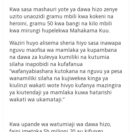
Kwa sasa mashauri yote ya dawa hizo zenye
uzito unaozidi gramu mbili kwa kokeni na
heroini, gramu 50 kwa bangi na kilo mbili
kwa mirungi hupelekwa Mahakama Kuu.
Waziri huyo alisema sheria hiyo sasa inawapa
nguvu maofisa wa mamlaka ya kupambana
na dawa za kulevya kumiliki na kutumia
silaha inapobidi na kufafanua
“wafanyabiashara kutokana na nguvu ya pesa
wanamiliki silaha na kujiwekea kinga ya
kiulinzi wakati wote hivyo kufanya mazingira
ya kiutendaji ya mamlaka kuwa hatarishi
wakati wa ukamataji.”
Kwa upande wa watumiaji wa dawa hizo,
faini imetoka Sh milioni 20 au kifungo