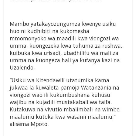
Mambo yatakayozungumza kwenye usiku
huo ni kudhibiti na kukomesha
mmomonyoko wa maadili kwa viongozi wa
umma, kuongezeka kwa tuhuma za rushwa,
kuibuka kwa ufisadi, ubadhilifu wa mali za
umma na kuongeza hali ya kufanya kazi na
Uzalendo.
“Usiku wa Kitendawili utatumika kama
jukwaa la kuwaleta pamoja Watanzania na
viongozi wao ili kukumbushana kuhusu
wajibu na kujadili mustakabali wa taifa.
Kutakuwa na vivutio mbalimbali na wimbo
maalumu kutoka kwa wasanii maalumu,”
alisema Mpoto.