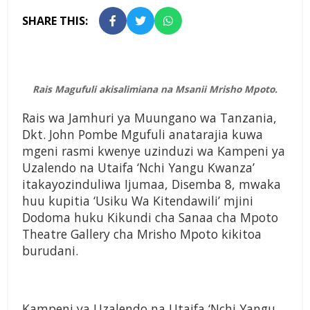
SHARE THIS:
Rais Magufuli akisalimiana na Msanii Mrisho Mpoto.
Rais wa Jamhuri ya Muungano wa Tanzania,
Dkt. John Pombe Mgufuli anatarajia kuwa
mgeni rasmi kwenye uzinduzi wa Kampeni ya
Uzalendo na Utaifa ‘Nchi Yangu Kwanza’
itakayozinduliwa Ijumaa, Disemba 8, mwaka
huu kupitia ‘Usiku Wa Kitendawili’ mjini
Dodoma huku Kikundi cha Sanaa cha Mpoto
Theatre Gallery cha Mrisho Mpoto kikitoa
burudani.
Kampeni ya Uzalendo na Utaifa ‘Nchi Yangu