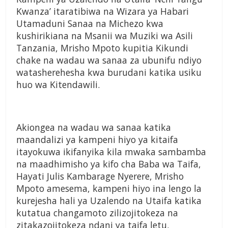
Kwanza’ itaratibiwa na Wizara ya Habari
Utamaduni Sanaa na Michezo kwa
kushirikiana na Msanii wa Muziki wa Asili
Tanzania, Mrisho Mpoto kupitia Kikundi
chake na wadau wa sanaa za ubunifu ndiyo
watasherehesha kwa burudani katika usiku
huo wa Kitendawili.
Akiongea na wadau wa sanaa katika
maandalizi ya kampeni hiyo ya kitaifa
itayokuwa ikifanyika kila mwaka sambamba
na maadhimisho ya kifo cha Baba wa Taifa,
Hayati Julis Kambarage Nyerere, Mrisho
Mpoto amesema, kampeni hiyo ina lengo la
kurejesha hali ya Uzalendo na Utaifa katika
kutatua changamoto zilizojitokeza na
zitakazojitokeza ndani ya taifa letu.