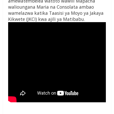
amewatembelea watoto wawili Mapacha
walioungana Maria na Consolata ambao
wamelazwa katika Taasisi ya Moyo ya Jakaya
Kikwete (JKCI) kwa ajili ya Matibabu.