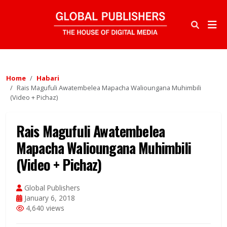
Home
Habari
Rais Magufuli Awatembelea Mapacha Walioungana Muhimbili
(Video + Pichaz)
Rais Magufuli Awatembelea
Mapacha Walioungana Muhimbili
(Video + Pichaz)
Global Publishers
January 6, 2018
4,640 views