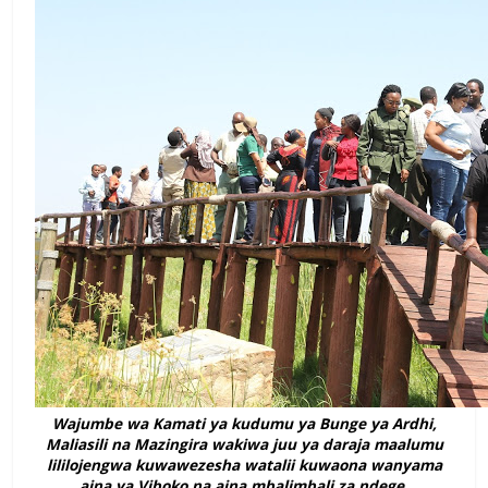
Wajumbe wa Kamati ya kudumu ya Bunge ya Ardhi,
Maliasili na Mazingira wakiwa juu ya daraja maalumu
lililojengwa kuwawezesha watalii kuwaona wanyama
aina ya Viboko na aina mbalimbali za ndege.