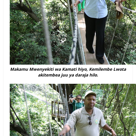
Makamu Mwenyekiti wa Kamati hiyo, Kemilembe Lwota
akitembea juu ya daraja hilo.