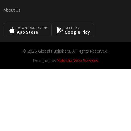
About Us
DOWNLOAD ON THE
GET IT ON
App Store
Google Play
© 2026 Global Publishers. All Rights Reserved.
Designed by
Yatosha Web Services