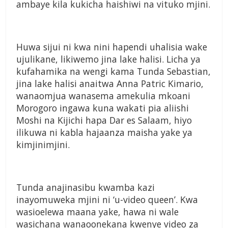
ambaye kila kukicha haishiwi na vituko mjini.
Huwa sijui ni kwa nini hapendi uhalisia wake
ujulikane, likiwemo jina lake halisi. Licha ya
kufahamika na wengi kama Tunda Sebastian,
jina lake halisi anaitwa Anna Patric Kimario,
wanaomjua wanasema amekulia mkoani
Morogoro ingawa kuna wakati pia aliishi
Moshi na Kijichi hapa Dar es Salaam, hiyo
ilikuwa ni kabla hajaanza maisha yake ya
kimjinimjini.
Tunda anajinasibu kwamba kazi
inayomuweka mjini ni ‘u-video queen’. Kwa
wasioelewa maana yake, hawa ni wale
wasichana wanaoonekana kwenye video za