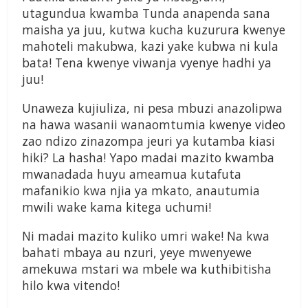
utagundua kwamba Tunda anapenda sana
maisha ya juu, kutwa kucha kuzurura kwenye
mahoteli makubwa, kazi yake kubwa ni kula
bata! Tena kwenye viwanja vyenye hadhi ya
juu!
Unaweza kujiuliza, ni pesa mbuzi anazolipwa
na hawa wasanii wanaomtumia kwenye video
zao ndizo zinazompa jeuri ya kutamba kiasi
hiki? La hasha! Yapo madai mazito kwamba
mwanadada huyu ameamua kutafuta
mafanikio kwa njia ya mkato, anautumia
mwili wake kama kitega uchumi!
Ni madai mazito kuliko umri wake! Na kwa
bahati mbaya au nzuri, yeye mwenyewe
amekuwa mstari wa mbele wa kuthibitisha
hilo kwa vitendo!