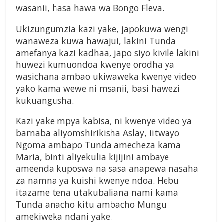
wasanii, hasa hawa wa Bongo Fleva.
Ukizungumzia kazi yake, japokuwa wengi
wanaweza kuwa hawajui, lakini Tunda
amefanya kazi kadhaa, japo siyo kivile lakini
huwezi kumuondoa kwenye orodha ya
wasichana ambao ukiwaweka kwenye video
yako kama wewe ni msanii, basi hawezi
kukuangusha.
Kazi yake mpya kabisa, ni kwenye video ya
barnaba aliyomshirikisha Aslay, iitwayo
Ngoma ambapo Tunda amecheza kama
Maria, binti aliyekulia kijijini ambaye
ameenda kuposwa na sasa anapewa nasaha
za namna ya kuishi kwenye ndoa. Hebu
itazame tena utakubaliana nami kama
Tunda anacho kitu ambacho Mungu
amekiweka ndani yake.