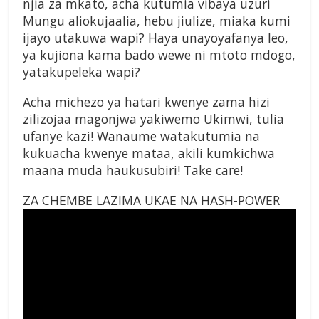
njia za mkato, acha kutumia vibaya uzuri
Mungu aliokujaalia, hebu jiulize, miaka kumi
ijayo utakuwa wapi? Haya unayoyafanya leo,
ya kujiona kama bado wewe ni mtoto mdogo,
yatakupeleka wapi?
Acha michezo ya hatari kwenye zama hizi
zilizojaa magonjwa yakiwemo Ukimwi, tulia
ufanye kazi! Wanaume watakutumia na
kukuacha kwenye mataa, akili kumkichwa
maana muda haukusubiri! Take care!
ZA CHEMBE LAZIMA UKAE NA HASH-POWER