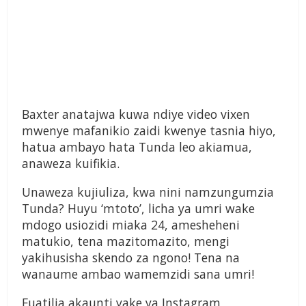
Baxter anatajwa kuwa ndiye video vixen
mwenye mafanikio zaidi kwenye tasnia hiyo,
hatua ambayo hata Tunda leo akiamua,
anaweza kuifikia.
Unaweza kujiuliza, kwa nini namzungumzia
Tunda? Huyu ‘mtoto’, licha ya umri wake
mdogo usiozidi miaka 24, amesheheni
matukio, tena mazitomazito, mengi
yakihusisha skendo za ngono! Tena na
wanaume ambao wamemzidi sana umri!
Fuatilia akaunti yake ya Instagram,