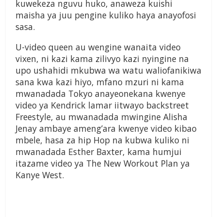
kuwekeza nguvu huko, anaweza kuishi
maisha ya juu pengine kuliko haya anayofosi
sasa.
U-video queen au wengine wanaita video
vixen, ni kazi kama zilivyo kazi nyingine na
upo ushahidi mkubwa wa watu waliofanikiwa
sana kwa kazi hiyo, mfano mzuri ni kama
mwanadada Tokyo anayeonekana kwenye
video ya Kendrick lamar iitwayo backstreet
Freestyle, au mwanadada mwingine Alisha
Jenay ambaye ameng’ara kwenye video kibao
mbele, hasa za hip Hop na kubwa kuliko ni
mwanadada Esther Baxter, kama humjui
itazame video ya The New Workout Plan ya
Kanye West.