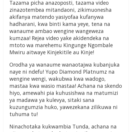
Tazama picha anazoposti, tazama video
zinazotembea mitandaoni, zikimuonesha
akifanya matendo yasiyofaa kufanywa
hadharani, kwa binti kama yeye, tena na
wanaume ambao wengine wangeweza
kumzaa! Rejea video yake akidendeka na
mtoto wa marehemu Kingunge Ngombale
Mwiru aitwaye Kinjekitile au Kinje!
Orodha ya wanaume wanaotajwa kubanjuka
naye ni ndefu! Yupo Diamond Platnumz na
wengine wengi, wakubwa kwa wadogo,
mastaa kwa wasio mastaa! Achana na skendo
hiyo, amewahi pia kuhusishwa na matumizi
ya madawa ya kulevya, sitaki sana
kuzungumzia huko, yawezekana zilikuwa ni
tuhuma tu!
Ninachotaka kukwambia Tunda, achana na