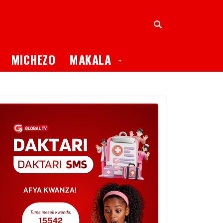
oggle Dropdown
Toggle Dropdown
MICHEZO
MAKALA