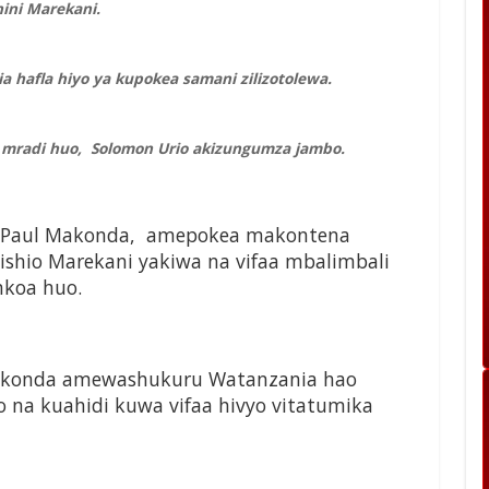
ini Marekani.
 hafla hiyo ya kupokea samani zilizotolewa.
radi huo, Solomon Urio akizungumza jambo.
 Paul Makonda, amepokea makontena
ishio Marekani yakiwa na vifaa mbalimbali
mkoa huo.
Makonda amewashukuru Watanzania hao
 na kuahidi kuwa vifaa hivyo vitatumika