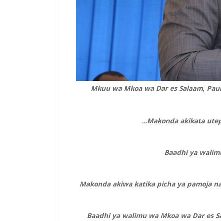
Mkuu wa Mkoa wa Dar es Salaam, Paul
.
..Makonda akikata utep
Baadhi ya walimu
Makonda akiwa katika picha ya pamoja na
Baadhi ya walimu wa Mkoa wa Dar es Sa