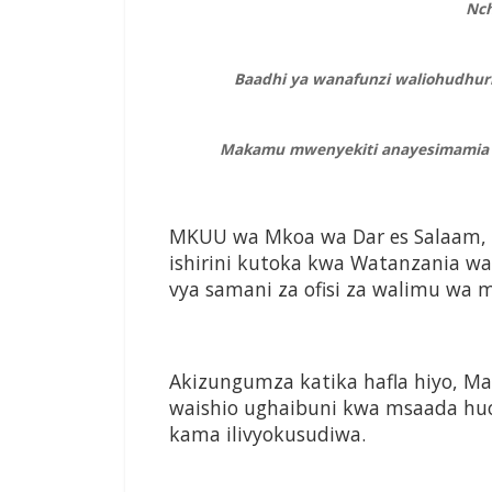
Nch
Baadhi ya wanafunzi waliohudhuria
Makamu mwenyekiti anayesimamia m
MKUU wa Mkoa wa Dar es Salaam,
ishirini kutoka kwa Watanzania wa
vya samani za ofisi za walimu wa 
Akizungumza katika hafla hiyo, 
waishio ughaibuni kwa msaada huo
kama ilivyokusudiwa.