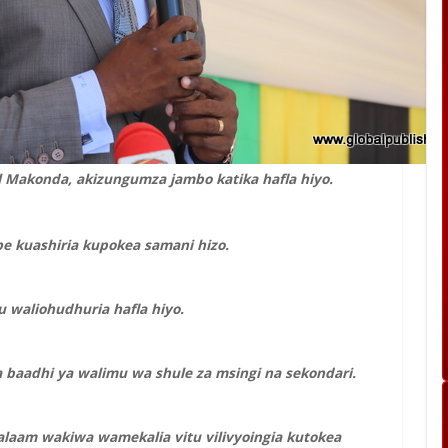
 Makonda, akizungumza jambo katika hafla hiyo.
e kuashiria kupokea samani hizo.
 waliohudhuria hafla hiyo.
 baadhi ya walimu wa shule za msingi na sekondari.
laam wakiwa wamekalia vitu vilivyoingia kutokea