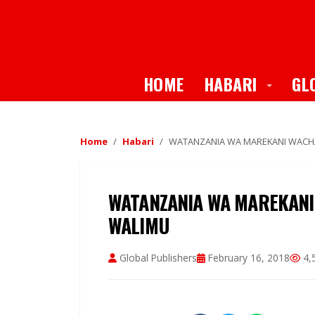
Toggle
HOME
HABARI
GL
Home
Habari
WATANZANIA WA MAREKANI WACHA
WATANZANIA WA MAREKANI 
WALIMU
Global Publishers
February 16, 2018
4,