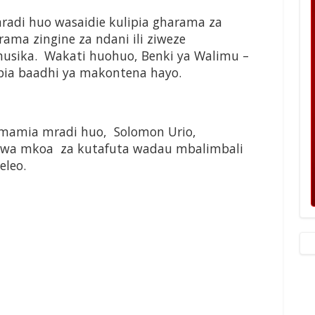
di huo wasaidie kulipia gharama za
rama zingine za ndani ili ziweze
usika. Wakati huohuo, Benki ya Walimu –
pia baadhi ya makontena hayo.
mamia mradi huo, Solomon Urio,
 wa mkoa za kutafuta wadau mbalimbali
eleo.