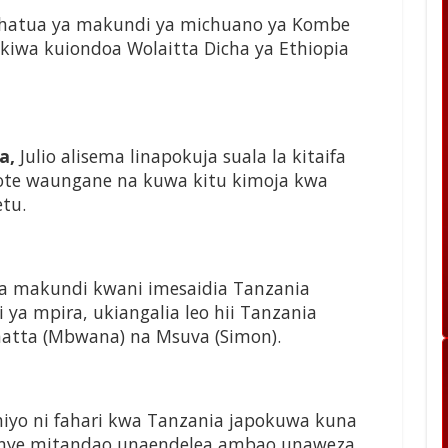
a hatua ya makundi ya michuano ya Kombe
nikiwa kuiondoa Wolaitta Dicha ya Ethiopia
aa,
Julio alisema linapokuja suala la kitaifa
te waungane na kuwa kitu kimoja kwa
tu.
ya makundi kwani imesaidia Tanzania
ya mpira, ukiangalia leo hii Tanzania
atta (Mbwana) na Msuva (Simon).
iyo ni fahari kwa Tanzania japokuwa kuna
enye mitandao unaendelea ambao unaweza