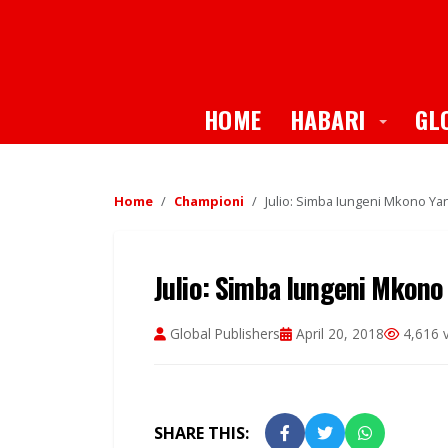
Toggle
HOME
HABARI
GL
Home
Championi
Julio: Simba Iungeni Mkono Ya
Julio: Simba Iungeni Mkono
Global Publishers
April 20, 2018
4,616 
SHARE THIS: