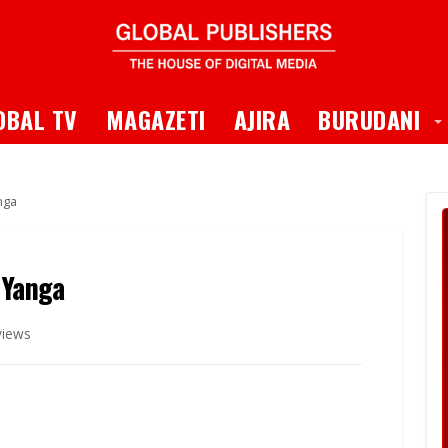
 Dropdown
T
OBAL TV
MAGAZETI
AJIRA
BURUDANI
nga
 Yanga
views