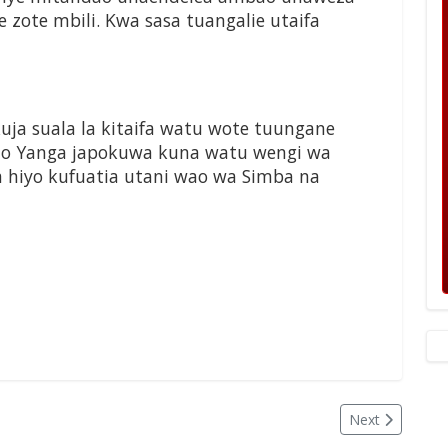
 zote mbili. Kwa sasa tuangalie utaifa
uja suala la kitaifa watu wote tuungane
no Yanga japokuwa kuna watu wengi wa
hiyo kufuatia utani wao wa Simba na
Next