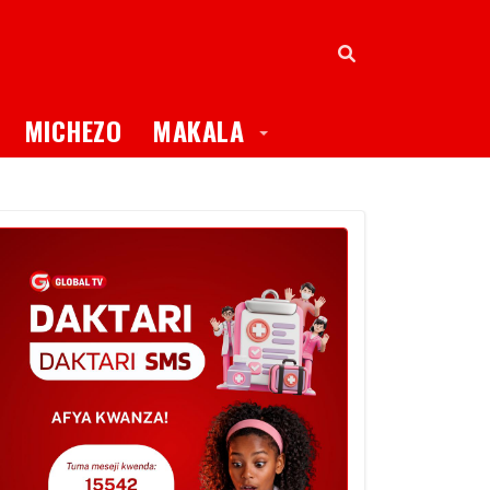
oggle Dropdown
Toggle Dropdown
MICHEZO
MAKALA