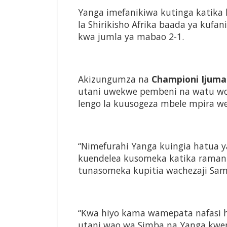
Yanga imefanikiwa kutinga katik
la Shirikisho Afrika baada ya kufa
kwa jumla ya mabao 2-1.
Akizungumza na
Championi Ijum
utani uwekwe pembeni na watu wo
lengo la kuusogeza mbele mpira we
“Nimefurahi Yanga kuingia hatua 
kuendelea kusomeka katika ramani 
tunasomeka kupitia wachezaji Sam
“Kwa hiyo kama wamepata nafasi h
utani wao wa Simba na Yanga kw