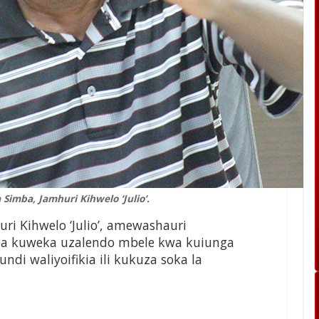
imba, Jamhuri Kihwelo ‘Julio’.
i Kihwelo ‘Julio’, amewashauri
a kuweka uzalendo mbele kwa kuiunga
i waliyoifikia ili kukuza soka la