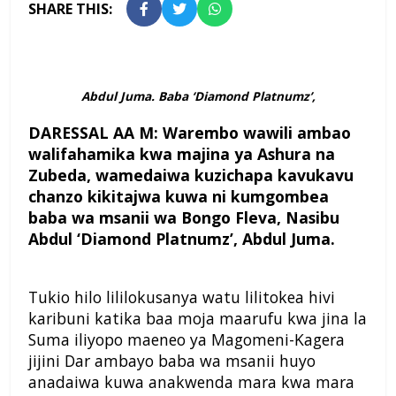
SHARE THIS:
Abdul Juma. Baba ‘Diamond Platnumz’,
D
ARESSAL AA M:
Warembo wawili ambao
walifahamika kwa majina ya Ashura na
Zubeda, wamedaiwa kuzichapa kavukavu
chanzo kikitajwa kuwa ni kumgombea
baba wa msanii wa Bongo Fleva, Nasibu
Abdul ‘Diamond Platnumz’, Abdul Juma.
Tukio hilo lililokusanya watu lilitokea hivi
karibuni katika baa moja maarufu kwa jina la
Suma iliyopo maeneo ya Magomeni-Kagera
jijini Dar ambayo baba wa msanii huyo
anadaiwa kuwa anakwenda mara kwa mara