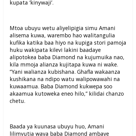
kupata ‘kinywaji’.
Mtoa ubuyu wetu aliyelipigia simu Amani
alisema kuwa, warembo hao walitangulia
kufika katika baa hiyo na kupiga stori pamoja
huku wakipata kilevi lakini baadaye
alipotokea baba Diamond na kujumuika nao,
kila mmoja alianza kujitapa kuwa ni wake.
“Yani walianza kubishana. Ghafla wakaanza
kushikana na ndipo watu walipowawahi na
kuwaamua. Baba Diamond kukwepa soo
akaamua kutoweka eneo hilo,” kilidai chanzo
chetu.
Baada ya kuunasa ubuyu huo, Amani
lilimvutia waya baba Diamond ambaye