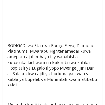
BODIGADI wa Staa wa Bongo Fleva, Diamond
Platinumz, Mwarabu Fighter amedai kuwa
amepata ajali mbaya iliyosababisha
kupasuka kichwani na kukimbizwa katika
Hospitali ya Lugalo iliyopo Mwenge jijini Dar
es Salaam kwa ajili ya huduma ya kwanza
kabla ya kupelekwa Muhimbili kwa matibabu
zaidi.
Mwarabu kupitia akaunti yake ya Instagrama