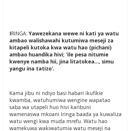
I
RINGA:
Yawezekana wewe ni kati ya watu
ambao walishawahi kutumiwa meseji za
kitapeli kutoka kwa watu hao (pichani)
ambao huandika hivi; ‘ile pesa nitumie
kwenye namba hii, jina litatokea…, simu
yangu ina tatizo’.
Kama jibu ni ndiyo basi habari ikufikie
kwamba, watuhumiwa wengine wapatao
saba wa utapeli huo hivi karibuni
wamenaswa mkoani Iringa baada ya kuwaliza
watu wengi kwa muda mrefu. Watu hao
wamekuwa wakiwatumia watu meseji na