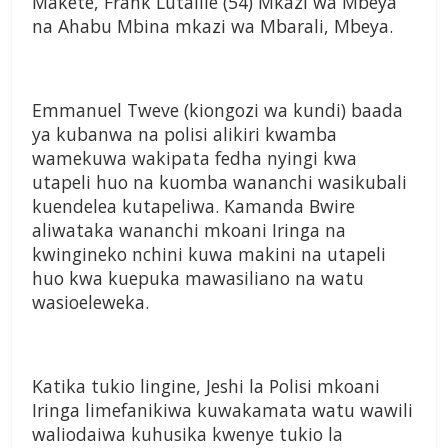
Makete, Frank Lutalile (54) Mkazi wa Mbeya
na Ahabu Mbina mkazi wa Mbarali, Mbeya.
Emmanuel Tweve (kiongozi wa kundi) baada
ya kubanwa na polisi alikiri kwamba
wamekuwa wakipata fedha nyingi kwa
utapeli huo na kuomba wananchi wasikubali
kuendelea kutapeliwa. Kamanda Bwire
aliwataka wananchi mkoani Iringa na
kwingineko nchini kuwa makini na utapeli
huo kwa kuepuka mawasiliano na watu
wasioeleweka.
Katika tukio lingine, Jeshi la Polisi mkoani
Iringa limefanikiwa kuwakamata watu wawili
waliodaiwa kuhusika kwenye tukio la