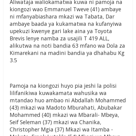
Aliwataja waliokamatwa kuwa ni pamoja na
kiongozi wao Emmanuel Tweve (41) ambaye
ni mfanyabiashara mkazi wa Tabata, Dar
ambaye baada ya kukamatwa na kufanyiwa
upekuzi kwenye gari lake aina ya Toyota
Brevis lenye namba za usajili T 419 ALL,
alikutwa na noti bandia 63 mfano wa Dola za
Kimarekani na madini bandia ya dhahabu Kg
3.5
Pamoja na kiongozi huyo pia jeshi la polisi
lilifanikiwa kuwakamata wahusika wa
mtandao huo ambao ni Abdallah Mohammed
(43) mkazi wa Madoto Mburahati, Abubakar
Mohammed (40) mkazi wa Mbarali- Mbeya,
Seif Seleman (37) mkazi wa Chanika,
Christopher Mgia (37) Mkazi wa Itamba -