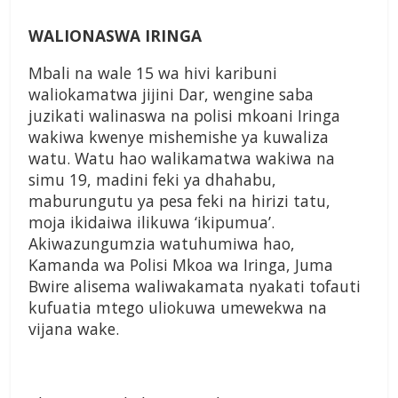
WALIONASWA IRINGA
Mbali na wale 15 wa hivi karibuni
waliokamatwa jijini Dar, wengine saba
juzikati walinaswa na polisi mkoani Iringa
wakiwa kwenye mishemishe ya kuwaliza
watu. Watu hao walikamatwa wakiwa na
simu 19, madini feki ya dhahabu,
maburungutu ya pesa feki na hirizi tatu,
moja ikidaiwa ilikuwa ‘ikipumua’.
Akiwazungumzia watuhumiwa hao,
Kamanda wa Polisi Mkoa wa Iringa, Juma
Bwire alisema waliwakamata nyakati tofauti
kufuatia mtego uliokuwa umewekwa na
vijana wake.