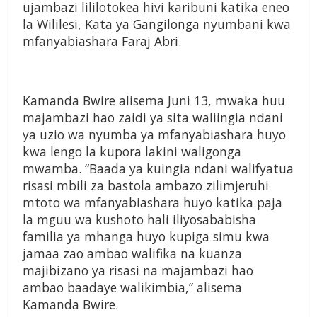
ujambazi lililotokea hivi karibuni katika eneo
la Wililesi, Kata ya Gangilonga nyumbani kwa
mfanyabiashara Faraj Abri.
Kamanda Bwire alisema Juni 13, mwaka huu
majambazi hao zaidi ya sita waliingia ndani
ya uzio wa nyumba ya mfanyabiashara huyo
kwa lengo la kupora lakini waligonga
mwamba. “Baada ya kuingia ndani walifyatua
risasi mbili za bastola ambazo zilimjeruhi
mtoto wa mfanyabiashara huyo katika paja
la mguu wa kushoto hali iliyosababisha
familia ya mhanga huyo kupiga simu kwa
jamaa zao ambao walifika na kuanza
majibizano ya risasi na majambazi hao
ambao baadaye walikimbia,” alisema
Kamanda Bwire.