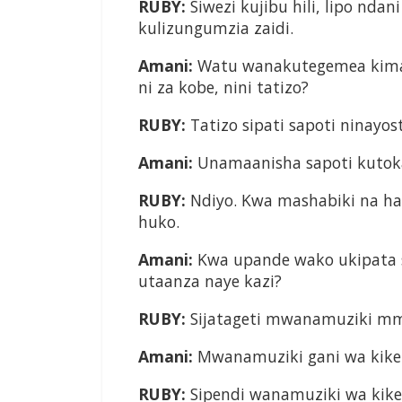
RUBY:
Siwezi kujibu hili, lipo nda
kulizungumzia zaidi.
Amani:
Watu wanakutegemea kimata
ni za kobe, nini tatizo?
RUBY:
Tatizo sipati sapoti ninayos
Amani:
Unamaanisha sapoti kutok
RUBY:
Ndiyo. Kwa mashabiki na hat
huko.
Amani:
Kwa upande wako ukipata 
utaanza naye kazi?
RUBY:
Sijatageti mwanamuziki mmo
Amani:
Mwanamuziki gani wa kik
RUBY:
Sipendi wanamuziki wa kik