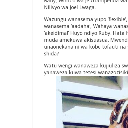
Baby, Wimbo wa Je Utanipenda wa
Nilivyo wa Joel Lwaga.
Wazungu wanasema yupo ‘flexible’
wanasema ‘aadaha’, Wahaya wana
‘akeidima!’ Huyo ndiyo Ruby. Hata 
muda amekuwa akisuasua. Mwendo 
unaonekana ni wa kobe tofauti na
shida?
Watu wengi wanaweza kujiuliza sw
yanaweza kuwa tetesi wanazozisiki