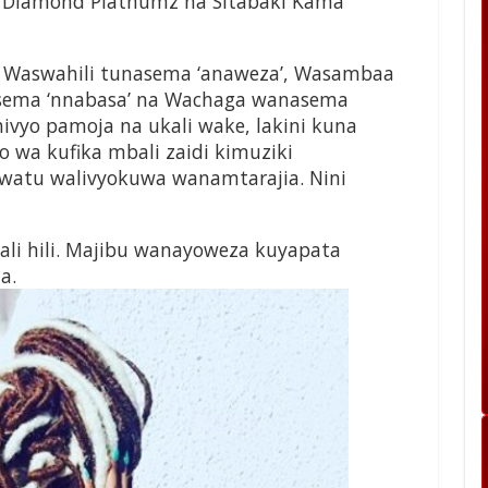
 Diamond Platnumz na Sitabaki Kama
, Waswahili tunasema ‘anaweza’, Wasambaa
sema ‘nnabasa’ na Wachaga wanasema
hivyo pamoja na ukali wake, lakini kuna
wa kufika mbali zaidi kimuziki
 watu walivyokuwa wanamtarajia. Nini
ali hili. Majibu wanayoweza kuyapata
a.