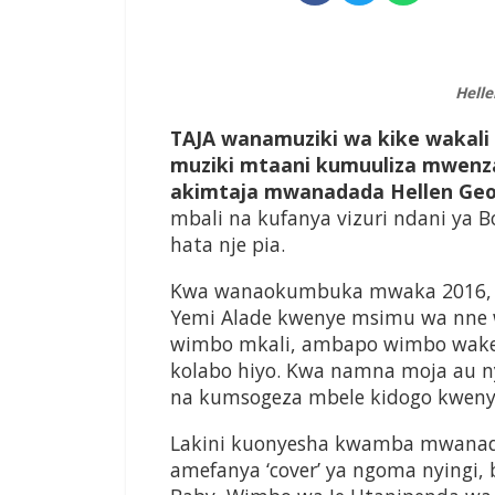
Helle
T
AJA
wanamuziki wa kike wakali
muziki mtaani kumuuliza mwenzak
akimtaja mwanadada Hellen Geo
mbali na kufanya vizuri ndani ya 
hata nje pia.
Kwa wanaokumbuka mwaka 2016, a
Yemi Alade kwenye msimu wa nne 
wimbo mkali, ambapo wimbo wake 
kolabo hiyo. Kwa namna moja au ny
na kumsogeza mbele kidogo kwenye 
Lakini kuonyesha kwamba mwanada
amefanya ‘cover’ ya ngoma nyingi,