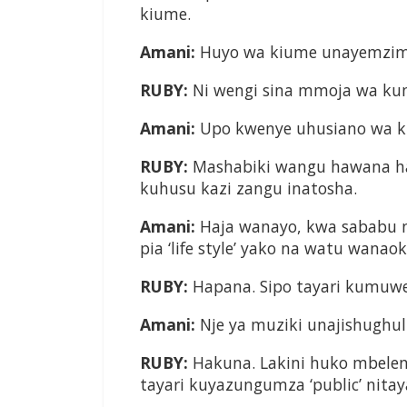
kiume.
Amani:
Huyo wa kiume unayemzimi
RUBY:
Ni wengi sina mmoja wa ku
Amani:
Upo kwenye uhusiano wa k
RUBY:
Mashabiki wangu hawana ha
kuhusu kazi zangu inatosha.
Amani:
Haja wanayo, kwa sababu 
pia ‘life style’ yako na watu wana
RUBY:
Hapana. Sipo tayari kumuwe
Amani:
Nje ya muziki unajishughuli
RUBY:
Hakuna. Lakini huko mbele
tayari kuyazungumza ‘public’ nit