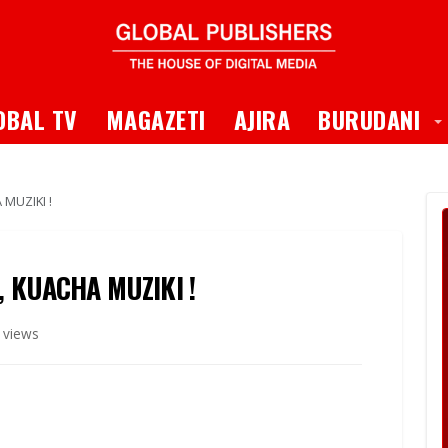
 Dropdown
T
OBAL TV
MAGAZETI
AJIRA
BURUDANI
MUZIKI !
 KUACHA MUZIKI !
 views