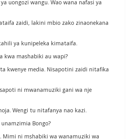
ni ya uongozi wangu. Wao wana nafasi ya
ifa zaidi, lakini mbio zako zinaonekana
tahili ya kunipeleka kimataifa.
a kwa mashabiki au wapi?
a kwenye media. Nisapotini zaidi nitafika
sapoti ni mwanamuziki gani wa nje
ja. Wengi tu nitafanya nao kazi.
e unamzimia Bongo?
e. Mimi ni mshabiki wa wanamuziki wa