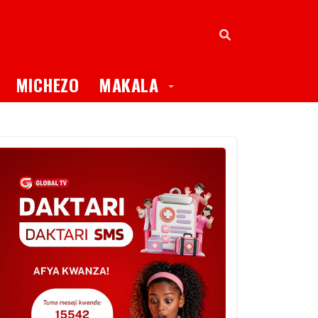
oggle Dropdown
Toggle Dropdown
MICHEZO
MAKALA