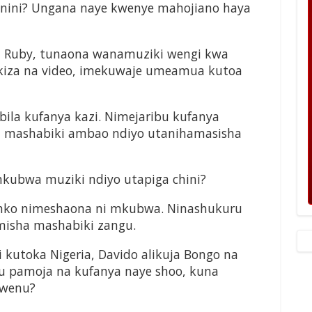
ini? Ungana naye kwenye mahojiano haya
ka Ruby, tunaona wanamuziki wengi kwa
kiza na video, imekuwaje umeamua kutoa
bila kufanya kazi. Nimejaribu kufanya
a mashabiki ambao ndiyo utanihamasisha
ubwa muziki ndiyo utapiga chini?
mko nimeshaona ni mkubwa. Ninashukuru
isha mashabiki zangu.
kutoka Nigeria, Davido alikuja Bongo na
bu pamoja na kufanya naye shoo, kuna
kwenu?