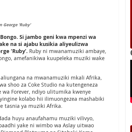
n George ‘Ruby’
 Bongo. Si jambo geni kwa mpenzi wa
e na si ajabu kusikia aliyeulizwa
rge ‘Ruby’.
Ruby ni mwanamuziki ambaye,
Bongo, amefanikiwa kuupeleka muziki wake
liungana na mwanamuziki mkali Afrika,
wa shoo za Coke Studio na kutengeneza
wa Forever, ndiyo ulitumika kwenye
ingine kolabo hii ilimuongezea mashabiki
tasnia ya muziki Afrika.
da huyu anaufahamu muziki vilivyo,
 baadhi yake ni wimbo wa Aslay uitwao