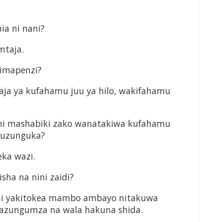
a ni nani?
mtaja.
imapenzi?
ja ya kufahamu juu ya hilo, wakifahamu
ni mashabiki zako wanatakiwa kufahamu
okuzunguka?
ka wazi.
sha na nini zaidi?
ni yakitokea mambo ambayo nitakuwa
ayazungumza na wala hakuna shida.