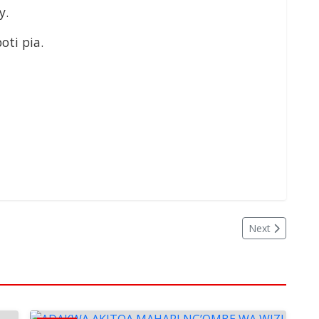
y.
oti pia.
Next