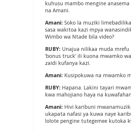
kuhusu mambo mengine anasema n
na Amani.
Amani:
Soko la muziki limebadili
sasa wakitoa kazi mpya wanasindi
Wimbo wa Ntade bila video?
RUBY:
Unajua nilikaa muda mrefu 
‘bonus truck’ ili kuona mwamko w
zaidi kufanya kazi.
Amani:
Kusipokuwa na mwamko mk
RUBY:
Hapana. Lakini tayari mwa
kwa mahojiano haya na kuwafaham
Amani:
Hivi karibuni mwanamuziki 
ukapata nafasi ya kuwa naye kari
lolote pengine tutegemee kutoka 