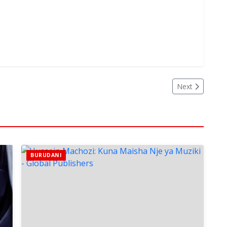
Next
BURUDANI