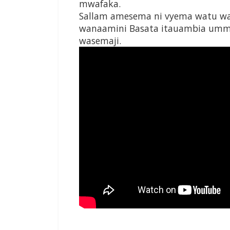
mwafaka.
Sallam amesema ni vyema watu wa
wanaamini Basata itauambia umma 
wasemaji.