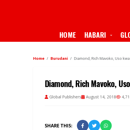
Toggle
HOME
HABARI
GL
Home
Burudani
Diamond, Rich Mavoko, Uso kwa
Diamond, Rich Mavoko, Uso
Global Publishers
August 14, 2018
4,71
SHARE THIS: