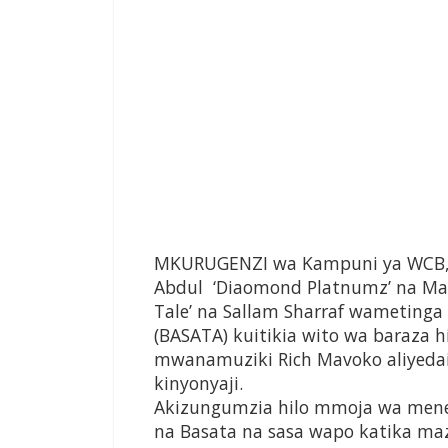
MKURUGENZI wa Kampuni ya WCB, a
Abdul ‘Diaomond Platnumz’ na Mam
Tale’ na Sallam Sharraf wametinga 
(BASATA) kuitikia wito wa baraza 
mwanamuziki Rich Mavoko aliyeda
kinyonyaji.
Akizungumzia hilo mmoja wa mene
na Basata na sasa wapo katika ma