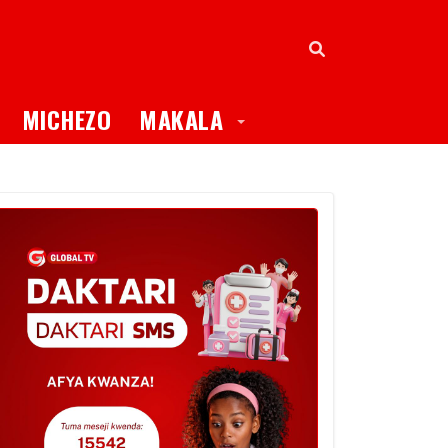
oggle Dropdown
Toggle Dropdown
MICHEZO
MAKALA