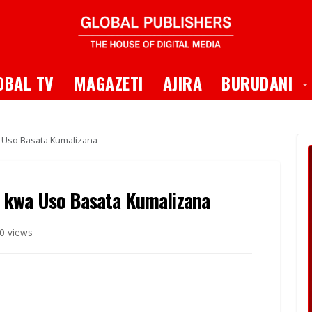
 Dropdown
T
OBAL TV
MAGAZETI
AJIRA
BURUDANI
 Uso Basata Kumalizana
 kwa Uso Basata Kumalizana
0 views