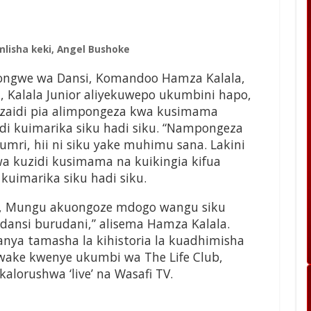
mlisha keki, Angel Bushoke
ngwe wa Dansi, Komandoo Hamza Kalala,
Kalala Junior aliyekuwepo ukumbini hapo,
 zaidi pia alimpongeza kwa kusimama
di kuimarika siku hadi siku. “Nampongeza
ri, hii ni siku yake muhimu sana. Lakini
wa kuzidi kusimama na kuikingia kifua
kuimarika siku hadi siku.
zo, Mungu akuongoze mdogo wangu siku
dansi burudani,” alisema Hamza Kalala.
anya tamasha la kihistoria la kuadhimisha
kwake kwenye ukumbi wa The Life Club,
alorushwa ‘live’ na Wasafi TV.