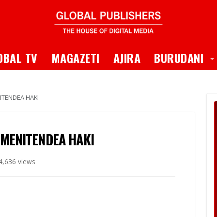
 Dropdown
T
OBAL TV
MAGAZETI
AJIRA
BURUDANI
TENDEA HAKI
MENITENDEA HAKI
4,636 views