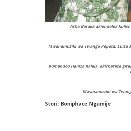
Asha Baraka akiendelea kulis
Mwanamuziki wa Twanga Pepeta, Luiza Mb
Komandoo Hamza Kalala, akicharaza git
Mwanamuziki wa Twanga,
Stori: Boniphace Ngumije