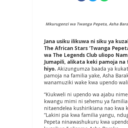
Mkurugenzi wa Twanga Pepeta, Asha Barak
Jana usiku ilikuwa ni siku ya k
The African Stars ‘Twanga Pepe
wa The Legends Club uliopo Nama
Jumapili, alikata keki pamoja na
hiyo.
Akizungumza baada ya kukata
pamoja na familia yake, Asha Ba
wanamuziki wake kwa upendo wali
“Kiukweli ni upendo wa ajabu ni
kwangu mimi ni sehemu ya famili
nitaendelea kushirikiana nao kwa 
“Lakini pia kwa familia yangu, n
Pepeta ninawashukuru kwa upendo 