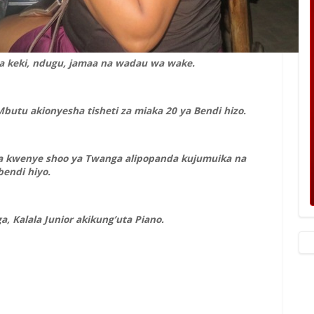
ha keki, ndugu, jamaa na wadau wa wake.
utu akionyesha tisheti za miaka 20 ya Bendi hizo.
aa kwenye shoo ya Twanga alipopanda kujumuika na
bendi hiyo.
 Kalala Junior akikung’uta Piano.