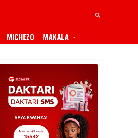
oggle Dropdown
Toggle Dropdown
MICHEZO
MAKALA