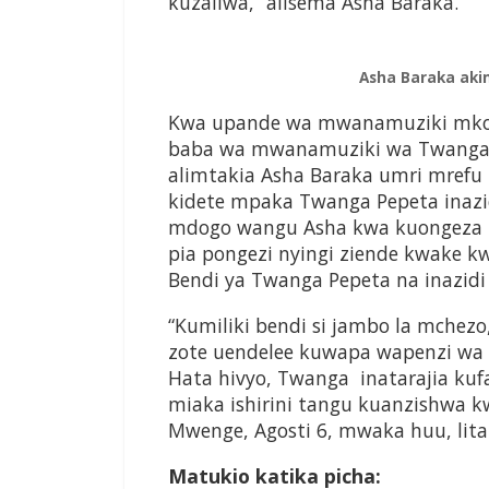
kuzaliwa,” alisema Asha Baraka.
Asha Baraka aki
Kwa upande wa mwanamuziki mko
baba wa mwanamuziki wa Twanga, 
alimtakia Asha Baraka umri mrefu
kidete mpaka Twanga Pepeta inazi
mdogo wangu Asha kwa kuongeza um
pia pongezi nyingi ziende kwake k
Bendi ya Twanga Pepeta na inazidi 
“Kumiliki bendi si jambo la mche
zote uendelee kuwapa wapenzi wa 
Hata hivyo, Twanga inatarajia kuf
miaka ishirini tangu kuanzishwa 
Mwenge, Agosti 6, mwaka huu, litak
Matukio katika picha: