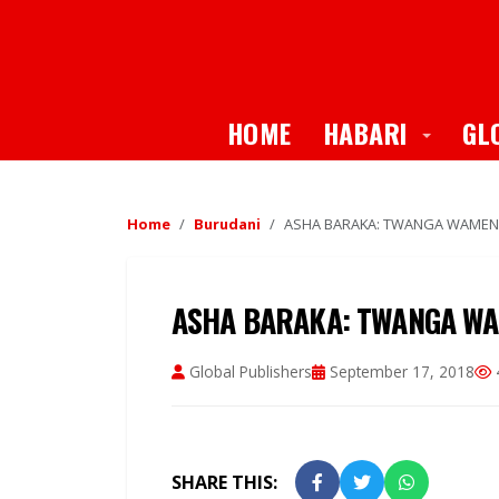
Toggle
HOME
HABARI
GL
Home
Burudani
ASHA BARAKA: TWANGA WAMENI
ASHA BARAKA: TWANGA WA
Global Publishers
September 17, 2018
SHARE THIS: