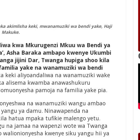
a akimlisha keki, mwanamuziki wa bendi yake, Haji
Makuke.
uzaliwa kwa Mkurugenzi Mkuu wa Bendi ya
ta’, Asha Baraka ambapo kwenye Ukumbi
nga jijini Dar, Twanga hupiga shoo kila
 familia yake na wanamuziki wa bendi
 keki aliyoandaliwa na wanamuziki wake
raka alisema kwamba anawashukuru
omuonyesha pamoja na familia yake pia.
meonyeshwa na wanamuziki wangu ambao
a yangu ya damu. Ninawapenda na
kila hatua mpaka tufikie malengo yetu.
dugu na jamaa na wapenzi wote wa Twanga
walionionyesha kwenye siku yangu hii ya