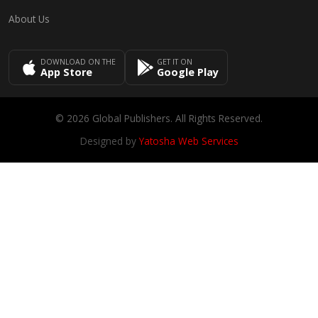
About Us
DOWNLOAD ON THE
GET IT ON
App Store
Google Play
© 2026 Global Publishers. All Rights Reserved.
Designed by
Yatosha Web Services