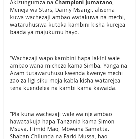
Akizungumza na
Cham­pioni Jumatano,
Meneja wa Stars, Danny Msangi, alisema
kuwa wachezaji ambao watakuwa na mechi,
wataruhusiwa kutoka kam­bini kisha kurejea
baada ya majukumu hayo.
“Wachezaji wapo kambini hapa lakini wale
ambao wana michezo kama Simba, Yanga na
Azam tutawaruhusu kwenda kwenye mechi
zao za ligi siku moja kabla kisha watarejea
tena kuendelea na kambi kama kawaida.
“Pia kuna wachezaji wale wa nje ambao
hawatakuja hapa Tanzania kama Simon
Msuva, Himid Mao, Mbwana Samatta,
Shaban Chilunda na Farid Mussa, hao