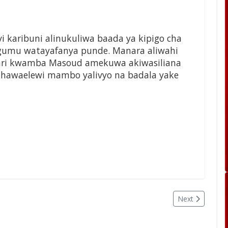
i karibuni alinukuliwa baada ya kipigo cha
mu watayafanya punde. Manara aliwahi
ari kwamba Masoud amekuwa akiwasiliana
waelewi mambo yalivyo na badala yake
Next