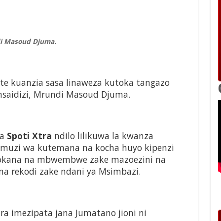
i Masoud Djuma.
te kuanzia sasa linaweza kutoka tangazo
saidizi, Mrundi Masoud Djuma.
la
Spoti Xtra
ndilo lilikuwa la kwanza
uamuzi wa kutemana na kocha huyo kipenzi
okana na mbwembwe zake mazoezini na
a rekodi zake ndani ya Msimbazi.
ra imezipata jana Jumatano jioni ni