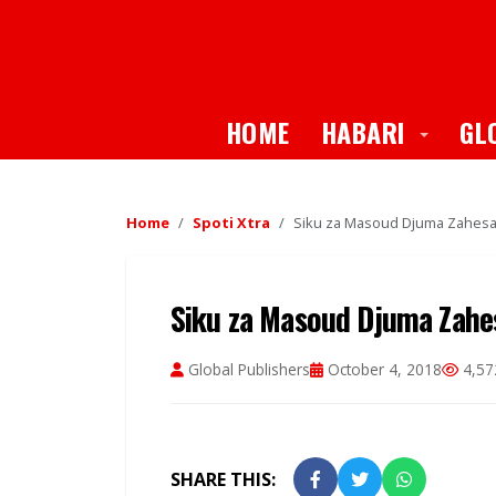
Toggle
HOME
HABARI
GL
Home
Spoti Xtra
Siku za Masoud Djuma Zahesa
Siku za Masoud Djuma Zahe
Global Publishers
October 4, 2018
4,57
SHARE THIS: