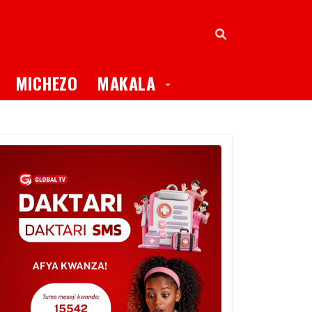
oggle Dropdown
Toggle Dropdown
MICHEZO
MAKALA