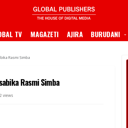
 Dropdown
T
OBAL TV
MAGAZETI
AJIRA
BURUDANI
bika Rasmi Simba
sabika Rasmi Simba
2 views