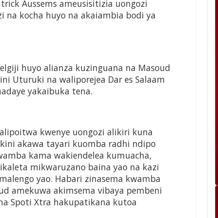
ick Aussems ameusisitizia uongozi
i na kocha huyo na akaiambia bodi ya
lgiji huyo alianza kuzinguana na Masoud
ini Uturuki na waliporejea Dar es Salaam
aadaye yakaibuka tena.
ipoitwa kwenye uongozi alikiri kuna
ini akawa tayari kuomba radhi ndipo
 kwamba kama wakiendelea kumuacha,
kaleta mikwaruzano baina yao na kazi
 malengo yao. Habari zinasema kwamba
ud amekuwa akimsema vibaya pembeni
na Spoti Xtra hakupatikana kutoa