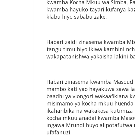
kwamba Kocha Mkuu wa Simba, Patr
kwamba hayuko tayari kufanya kaz
klabu hiyo sababu zake.
Habari zaidi zinasema kwamba Mbe
tangu timu hiyo ikiwa kambini nch
wakapatanishwa yakaisha lakini b
Habari zinasema kwamba Masoud al
mambo kati yao hayakuwa sawa lak
baadhi ya viongozi wakaafikiana
misimamo ya kocha mkuu huenda i
ikaharibika na wakakosa kutimiza
kocha mkuu anadai kwamba Maso
ingawa Mrundi huyo alipotafutwa 
ufafanuzi.