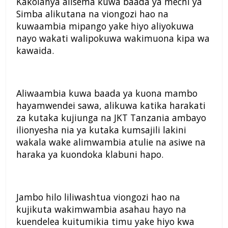
Kakolanya alisema kuwa baada ya mechi ya
Simba alikutana na viongozi hao na
kuwaambia mipango yake hiyo aliyokuwa
nayo wakati walipokuwa wakimuona kipa wa
kawaida.
Aliwaambia kuwa baada ya kuona mambo
hayamwendei sawa, alikuwa katika harakati
za kutaka kujiunga na JKT Tanzania ambayo
ilionyesha nia ya kutaka kumsajili lakini
wakala wake alimwambia atulie na asiwe na
haraka ya kuondoka klabuni hapo.
Jambo hilo liliwashtua viongozi hao na
kujikuta wakimwambia asahau hayo na
kuendelea kuitumikia timu yake hiyo kwa