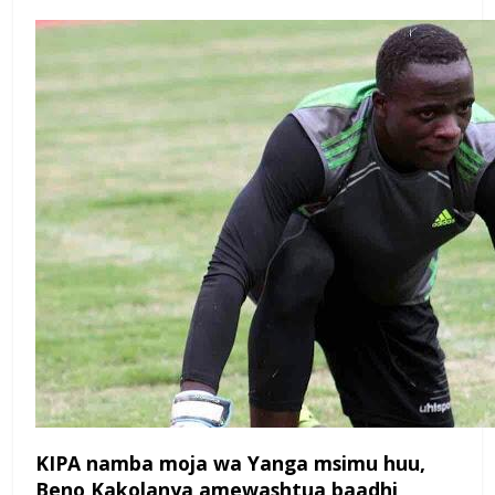
KIPA namba moja wa Yanga
msimu huu,
Beno Kakolanya
amewashtua baadhi