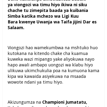
ya
viongozi wa timu hiyo ikiwa ni
siku
chache tu zimepita baada
ya kuibania
Simba katika
mchezo wa Ligi Kuu
Bara
kwenye Uwanja wa Taifa jijini
Dar es
Salaam.
Viongozi hao wamekumbwa na mshtuko huo
kutokana na kitendo chake cha kuamua
kuweka wazi mipango yake aliyokuwa nayo
hapo awali ambapo uongozi wa klabu hiyo
ulikuwa ukimchukulia poa na kumuona kama
kipa wa kawaida asiyekuwa na msaada
wowote ndani ya timu hiyo.
Akizungumza na
Championi
Jumatatu,