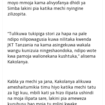
moyo mmoja kama alivyofanya dhidi ya
Simba lakini pia katika mechi nyingine
zilizopita.
“Tulikuwa tukipiga stori za hapa na pale
ndipo nilipowagusia kuwa nilitaka kwenda
JKT Tanzania na kama asingekuwa wakala
wangu kunizuia ningeshaondoka, ndipo wote
kwa pamoja walionekana kushtuka,” alisema
Kakolanya.
Kabla ya mechi ya jana, Kakolanya alikuwa
ameshaitumikia timu hiyo katika mechi tatu
za ligi kuu, mbili kati ya hizo ilipata ushindi
na moja ilipata sare, lakini pia ameweza
kuruhusu bao moja tu golini kwake.