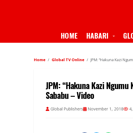
Toggle
HOME
HABARI
GL
Home
Global TV Online
JPM: “Hakuna Kazi Ngum
JPM: “Hakuna Kazi Ngumu K
Sababu – Video
Global Publishers
November 1, 2018
4,