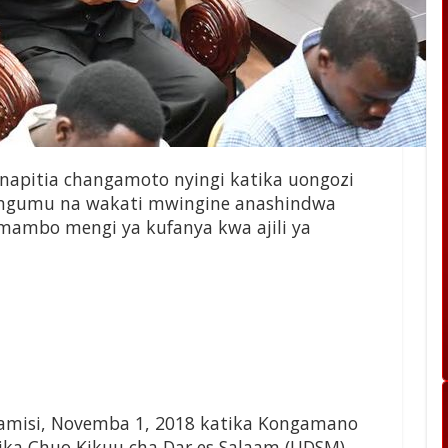
napitia changamoto nyingi katika uongozi
i ngumu na wakati mwingine anashindwa
mambo mengi ya kufanya kwa ajili ya
lhamisi, Novemba 1, 2018 katika Kongamano
atika Chuo Kikuu cha Dar es Salaam (UDSM)