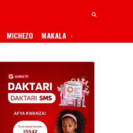
oggle Dropdown
Toggle Dropdown
MICHEZO
MAKALA