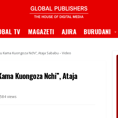
 Dropdown
T
OBAL TV
MAGAZETI
AJIRA
BURUDANI
u Kama Kuongoza Nchi”, Ataja Sababu – Video
ama Kuongoza Nchi”, Ataja
584 views