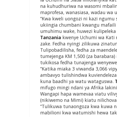
na kuhudhuriwa na wasomi mbalim
maprofesa, wanasiasa, wadau wa u
“Kwa kweli uongozi ni kazi ngumu
ukiingia chumbani kwangu mafaili 
umuhimu wake, huwezi kulipeleka
Tanzania
kwenye Uchumi wa Kati n
zake. Fedha nyingi zilikuwa zinatu
Tulipobadilisha, fedha za maendele
tumejenga KM 1,500 (za barabara)
tukikosa fedha tunajenga wenyewe
“Katika miaka 3 viwanda 3,066 vip
ambavyo tulishindwa kuviendelez
kuna baadhi ya watu wataguswa.
mifugo mingi ndani ya Afrika lakini
Wangapi hapa wamevaa viatu vilivy
(nikiwemo na Mimi) kiatu nilichova
“Tulikuwa tunaongoza kwa kuwa n
mabilioni kwa watumishi hewa tak