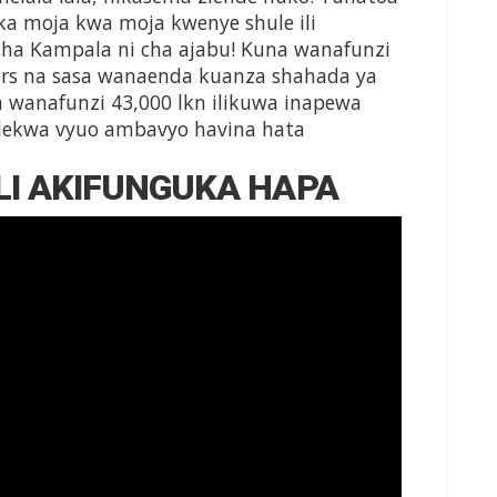
eka moja kwa moja kwenye shule ili
cha Kampala ni cha ajabu! Kuna wanafunzi
s na sasa wanaenda kuanza shahada ya
wanafunzi 43,000 lkn ilikuwa inapewa
lekwa vyuo ambavyo havina hata
LI AKIFUNGUKA HAPA