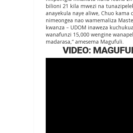
bilioni 21 kila mwezi na tunazipel
anayekula naye aliwe, Chuo kama 
nimeongea nao wamemaliza Master
kwanza – UDOM inaweza kuchukua 
wanafunzi 15,000 wengine wanape
madarasa,“ amesema Magufuli.
VIDEO: MAGUFU