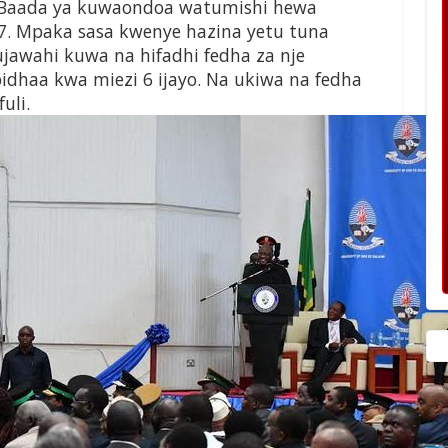
0. Baada ya kuwaondoa watumishi hewa
7. Mpaka sasa kwenye hazina yetu tuna
tujawahi kuwa na hifadhi fedha za nje
dhaa kwa miezi 6 ijayo. Na ukiwa na fedha
uli.