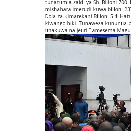
tunatumia zaidi ya Sh. Bilioni 70
mishahara imerudi kuwa bilioni 23
Dola za Kimarekani Bilioni 5.4! Ha
kiwango hiki. Tunaweza kununua bi
unakuwa na jeuri,” amesema Maguf