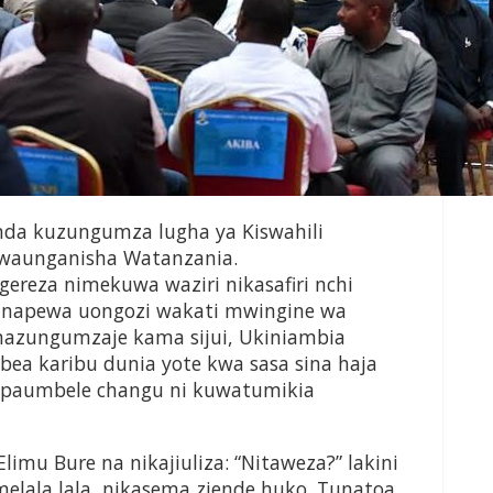
nda kuzungumza lugha ya Kiswahili
owaunganisha Watanzania.
gereza nimekuwa waziri nikasafiri nchi
a napewa uongozi wakati mwingine wa
nazungumzaje kama sijui, Ukiniambia
embea karibu dunia yote kwa sasa sina haja
ipaumbele changu ni kuwatumikia
limu Bure na nikajiuliza: “Nitaweza?” lakini
melala lala, nikasema ziende huko. Tunatoa