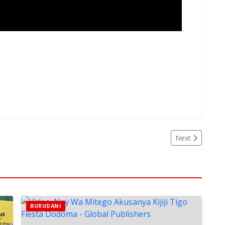
Next
BURUDANI