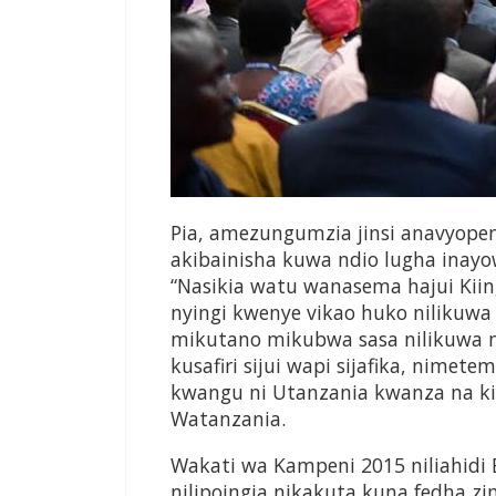
Pia, amezungumzia jinsi anavyope
akibainisha kuwa ndio lugha inay
“Nasikia watu wanasema hajui Kiin
nyingi kwenye vikao huko nilikuw
mikutano mikubwa sasa nilikuwa 
kusafiri sijui wapi sijafika, nimet
kwangu ni Utanzania kwanza na k
Watanzania.
Wakati wa Kampeni 2015 niliahidi E
nilipoingia nikakuta kuna fedha zi