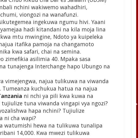
bali nchini wakiwemo wahadhiri,
chumi, viongozi na wanafunzi.
 sikutegemea ingekuwa ngumu hivi. Yaani
yamejaa hadi kitandani na kila moja lina
 kwa mtu mwingine, Ndoto ya kuipeleka
ajua itafika pamoja na changamoto
mika kwa safari, chai na semina.
o zimefikia asilimia 40. Mpaka sasa
 na tunajenga Interchange hapo Ubungo na
ya vimejengwa, najua tulikuwa na viwanda
a. Tumeanza kuchukua hatua na najua
Tanzania
ni nchi ya pili kwa kuwa na
 tujiulize tuna viwanda vingapi vya ngozi?
ozalishwa hapa nchini? Tujiulize
a ni cha wapi?
a watumishi hewa na tulikuwa tunalipa
ribani 14,000. Kwa mwezi tulikuwa