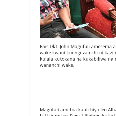
Rais Dkt. John Magufuli amesema a
wake kwani kuongoza nchi ni kaz
kulala kutokana na kukabiliwa na 
wananchi wake.
Magufuli ametoa kauli hiyo leo A
la Uchumi na Siasa lililofanyika k