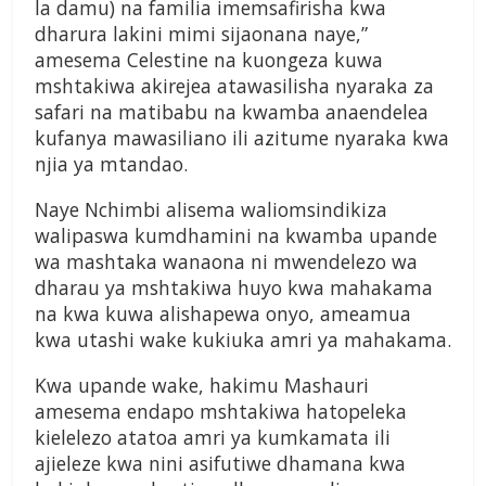
la damu) na familia imemsafirisha kwa
dharura lakini mimi sijaonana naye,”
amesema Celestine na kuongeza kuwa
mshtakiwa akirejea atawasilisha nyaraka za
safari na matibabu na kwamba anaendelea
kufanya mawasiliano ili azitume nyaraka kwa
njia ya mtandao.
Naye Nchimbi alisema waliomsindikiza
walipaswa kumdhamini na kwamba upande
wa mashtaka wanaona ni mwendelezo wa
dharau ya mshtakiwa huyo kwa mahakama
na kwa kuwa alishapewa onyo, ameamua
kwa utashi wake kukiuka amri ya mahakama.
Kwa upande wake, hakimu Mashauri
amesema endapo mshtakiwa hatopeleka
kielelezo atatoa amri ya kumkamata ili
ajieleze kwa nini asifutiwe dhamana kwa