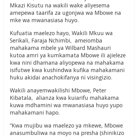
Mkazi Kisutu na wakili wake aliyesema
amepewa taarifa za ugonjwa wa Mbowe na
mke wa mwanasiasa huyo.
Kufuatia maelezo hayo, Wakili Mkuu wa
Serikali, Faraja Nchimbi, ameiomba
mahakama mbele ya Wilbard Mashauri
kutoa amri ya kumkamata Mbowe ili ajieleze
kwa nini dhamana aliyopewa na mahakama
isifutwe kwa kushindwa kufika mahakamani
huku akidai anachokifanya ni visingizio.
Wakili anayemwakilishi Mbowe, Peter
Kibatala, alianza kwa kuiarifu mahakama
kuwa mdhamini wa mwanasiasa huyo yupo
mahakamani hapo.
“Kwa mujibu wa maelezo ya mkewe, Mbowe
anasumbuliwa na moyo na presha (shinikizo