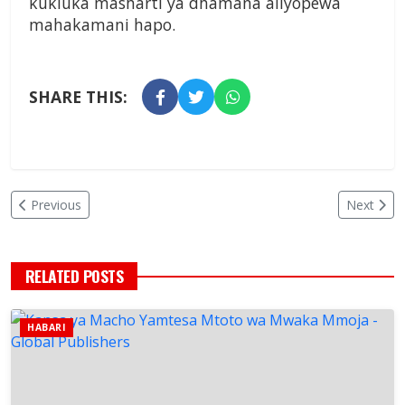
kukiuka masharti ya dhamana aliyopewa
mahakamani hapo.
SHARE THIS:
Previous
Next
RELATED POSTS
HABARI